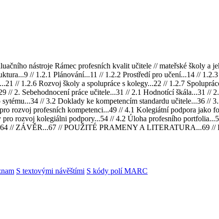
ního nástroje Rámec profesních kvalit učitele // mateřské školy a jeho
ktura...9 // 1.2.1 Plánování...11 // 1.2.2 Prostředí pro učení...14 // 1
...21 // 1.2.6 Rozvoj školy a spolupráce s kolegy...22 // 1.2.7 Spolupráce s
29 // 2. Sebehodnocení práce učitele...31 // 2.1 Hodnotící škála...31 // 
ho sytému...34 // 3.2 Doklady ke kompetencím standardu učitele...36 // 
 pro rozvoj profesních kompetenci...49 // 4.1 Kolegiátní podpora jako f
pro rozvoj kolegiálni podpory...54 // 4.2 Úloha profesního portfolia...5
ei...64 // ZÁVĚR...67 // POUŽITÉ PRAMENY A LITERATURA...69 //
znam
S textovými návěštími
S kódy polí MARC