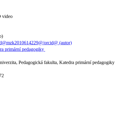
D video
o)
cid@mzk2010614229@/orcid@ (autor)
dra primární pedagogiky
verzita, Pedagogická fakulta, Katedra primární pedagogiky
-72