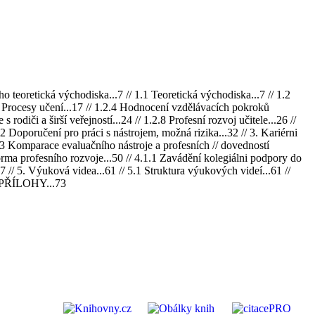
 teoretická východiska...7 // 1.1 Teoretická východiska...7 // 1.2
.2.3 Procesy učení...17 // 1.2.4 Hodnocení vzdělávacích pokroků
 rodiči a širší veřejností...24 // 1.2.8 Profesní rozvoj učitele...26 //
2.2 Doporučení pro práci s nástrojem, možná rizika...32 // 3. Kariérni
3.3 Komparace evaluačního nástroje a profesních // dovedností
orma profesního rozvoje...50 // 4.1.1 Zavádění kolegiálni podpory do
7 // 5. Výuková videa...61 // 5.1 Struktura výukových videí...61 //
 PŘÍLOHY...73