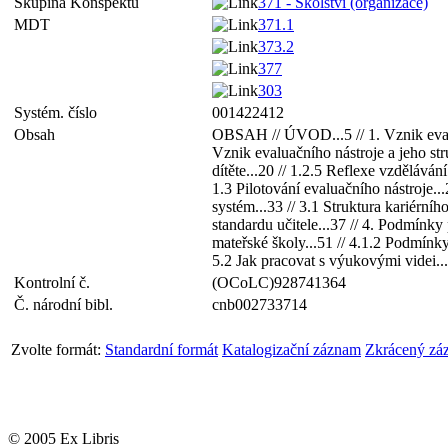
Skupina Konspektu
371 - Školství (organizace)
MDT
371.1
373.2
377
303
Systém. číslo
001422412
Obsah
OBSAH // ÚVOD...5 // 1. Vznik evaluač
Vznik evaluačního nástroje a jeho stru
dítěte...20 // 1.2.5 Reflexe vzdělávání
1.3 Pilotování evaluačního nástroje...
systém...33 // 3.1 Struktura kariérní
standardu učitele...37 // 4. Podmínky
mateřské školy...51 // 4.1.2 Podmínky 
5.2 Jak pracovat s výukovými vid
Kontrolní č.
(OCoLC)928741364
Č. národní bibl.
cnb002733714
Zvolte formát:
Standardní formát
Katalogizační záznam
Zkrácený zá
© 2005 Ex Libris