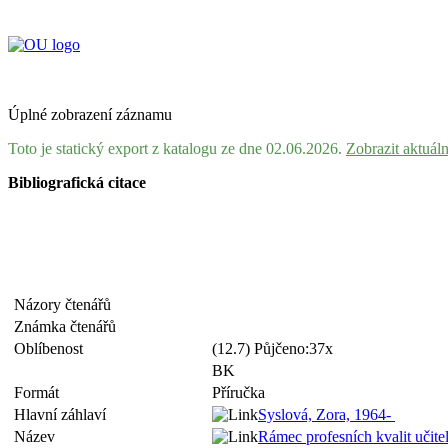
Úplné zobrazení záznamu
Toto je statický export z katalogu ze dne 02.06.2026.
Zobrazit aktuál
Bibliografická citace
Názory čtenářů
Známka čtenářů
Oblíbenost
(12.7) Půjčeno:37x
BK
Formát
Příručka
Hlavní záhlaví
Syslová, Zora, 1964-
Název
Rámec profesních kvalit učit