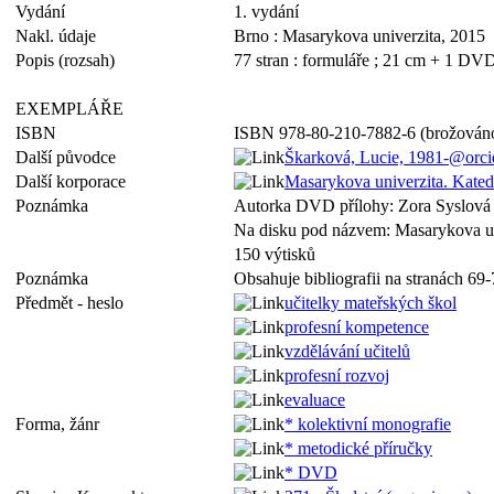
Vydání
1. vydání
Nakl. údaje
Brno : Masarykova univerzita, 2015
Popis (rozsah)
77 stran : formuláře ; 21 cm + 1 DV
EXEMPLÁŘE
ISBN
ISBN 978-80-210-7882-6 (brožován
Další původce
Škarková, Lucie, 1981-@or
Další korporace
Masarykova univerzita. Kate
Poznámka
Autorka DVD přílohy: Zora Syslová
Na disku pod názvem: Masarykova uni
150 výtisků
Poznámka
Obsahuje bibliografii na stranách 69
Předmět - heslo
učitelky mateřských škol
profesní kompetence
vzdělávání učitelů
profesní rozvoj
evaluace
Forma, žánr
* kolektivní monografie
* metodické příručky
* DVD