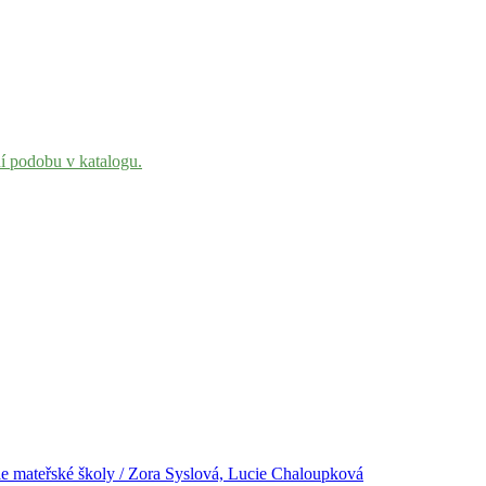
ní podobu v katalogu.
ele mateřské školy / Zora Syslová, Lucie Chaloupková