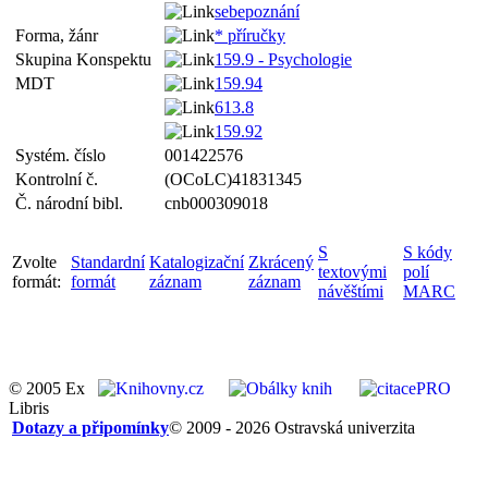
sebepoznání
Forma, žánr
* příručky
Skupina Konspektu
159.9 - Psychologie
MDT
159.94
613.8
159.92
Systém. číslo
001422576
Kontrolní č.
(OCoLC)41831345
Č. národní bibl.
cnb000309018
S
S kódy
Zvolte
Standardní
Katalogizační
Zkrácený
textovými
polí
formát:
formát
záznam
záznam
návěštími
MARC
© 2005 Ex
Libris
Dotazy a připomínky
© 2009 - 2026 Ostravská univerzita