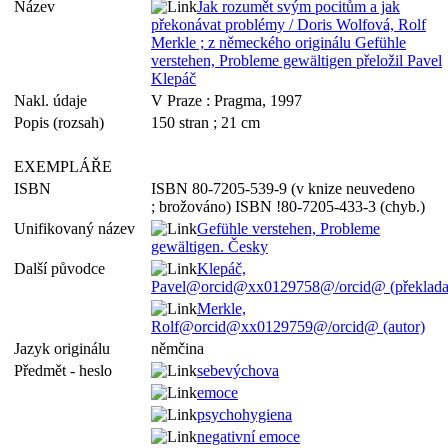
Název
Jak rozumět svým pocitům a jak
překonávat problémy / Doris Wolfová, Rolf
Merkle ; z německého originálu Gefühle
verstehen, Probleme gewältigen přeložil Pavel
Klepáč
Nakl. údaje
V Praze : Pragma, 1997
Popis (rozsah)
150 stran ; 21 cm
EXEMPLÁŘE
ISBN
ISBN 80-7205-539-9 (v knize neuvedeno
; brožováno) ISBN !80-7205-433-3 (chyb.)
Unifikovaný název
Gefühle verstehen, Probleme
gewältigen. Česky
Další původce
Klepáč,
Pavel@orcid@xx0129758@/orcid@ (překladat
Merkle,
Rolf@orcid@xx0129759@/orcid@ (autor)
Jazyk originálu
němčina
Předmět - heslo
sebevýchova
emoce
psychohygiena
negativní emoce