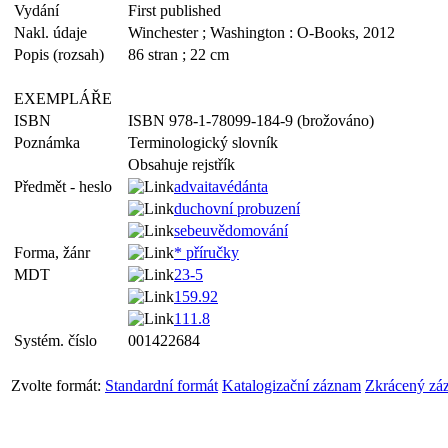
Vydání
First published
Nakl. údaje
Winchester ; Washington : O-Books, 2012
Popis (rozsah)
86 stran ; 22 cm
EXEMPLÁŘE
ISBN
ISBN 978-1-78099-184-9 (brožováno)
Poznámka
Terminologický slovník
Obsahuje rejstřík
Předmět - heslo
advaitavédánta
duchovní probuzení
sebeuvědomování
Forma, žánr
* příručky
MDT
23-5
159.92
111.8
Systém. číslo
001422684
Zvolte formát:
Standardní formát
Katalogizační záznam
Zkrácený zá