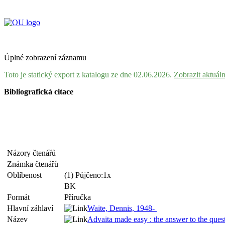
Úplné zobrazení záznamu
Toto je statický export z katalogu ze dne 02.06.2026.
Zobrazit aktuál
Bibliografická citace
Názory čtenářů
Známka čtenářů
Oblíbenost
(1) Půjčeno:1x
BK
Formát
Příručka
Hlavní záhlaví
Waite, Dennis, 1948-
Název
Advaita made easy : the answer to the que