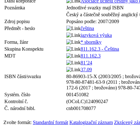
Další korporace
Asociace učitelů češtiny jako 
Poznámka
Jednotlivé svazky mají ISBN
Český a částečně souběžný anglický t
Zdroj popisu
Popsáno podle: 2007/2009
Předmět - heslo
čeština
jazyková výuka
Forma, žánr
* sborníky
Skupina Konspektu
811.162.3 - Čeština
MDT
811.162.3
81’24
37.09
ISBN části/svazku
80-86903-15-X (2003/2005 ; brožová
978-80-87481-63-9 (2011 ; brožován
172-6 (2017 ; brožováno) 978-80-74
Systém. číslo
001451082
Kontrolní č.
(OCoLC)124090247
Č. národní bibl.
cnb001708077
Zvolte formát:
Standardní formát
Katalogizační záznam
Zkrácený zá