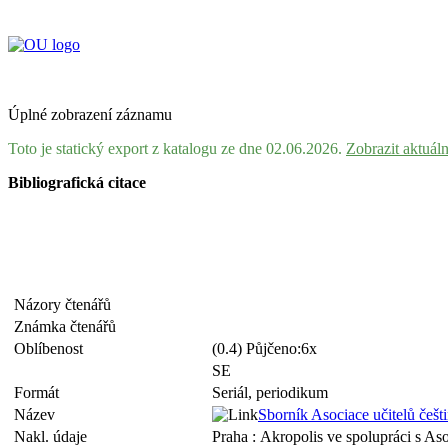
Úplné zobrazení záznamu
Toto je statický export z katalogu ze dne 02.06.2026.
Zobrazit aktuál
Bibliografická citace
Názory čtenářů
Známka čtenářů
Oblíbenost
(0.4) Půjčeno:6x
SE
Formát
Seriál, periodikum
Název
Sborník Asociace učitelů češ
Nakl. údaje
Praha : Akropolis ve spolupráci s Aso