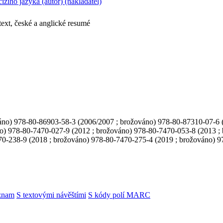
cizího jazyka (autor) (nakladatel)
ext, české a anglické resumé
no) 978-80-86903-58-3 (2006/2007 ; brožováno) 978-80-87310-07-6 (
o) 978-80-7470-027-9 (2012 ; brožováno) 978-80-7470-053-8 (2013 ;
70-238-9 (2018 ; brožováno) 978-80-7470-275-4 (2019 ; brožováno) 9
znam
S textovými návěštími
S kódy polí MARC