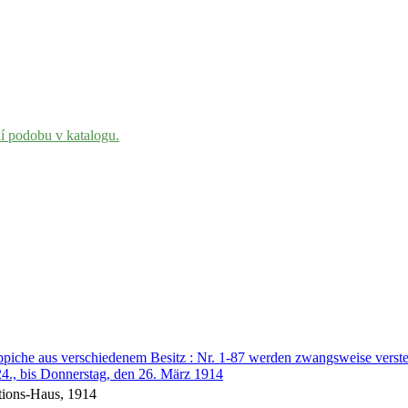
ní podobu v katalogu.
ppiche aus verschiedenem Besitz : Nr. 1-87 werden zwangsweise verste
24., bis Donnerstag, den 26. März 1914
tions-Haus, 1914