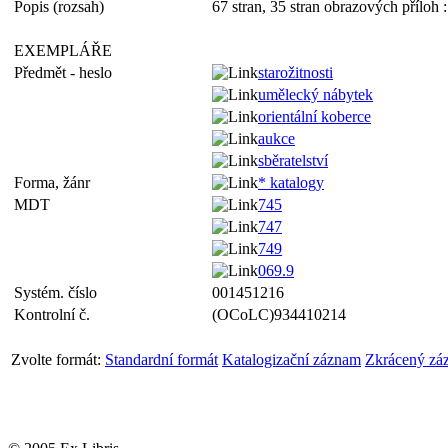
Popis (rozsah)
67 stran, 35 stran obrazových příloh :
EXEMPLÁŘE
Předmět - heslo
starožitnosti
umělecký nábytek
orientální koberce
aukce
sběratelství
Forma, žánr
* katalogy
MDT
745
747
749
069.9
Systém. číslo
001451216
Kontrolní č.
(OCoLC)934410214
Zvolte formát:
Standardní formát
Katalogizační záznam
Zkrácený zá