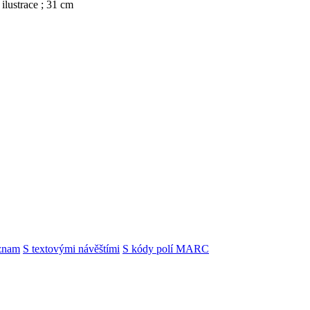
 ilustrace ; 31 cm
znam
S textovými návěštími
S kódy polí MARC