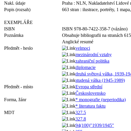
Nakl. údaje
Praha : NLN, Nakladatelství Lidové 
Popis (rozsah)
663 stran : ilustrace, portréty, 1 mapa
EXEMPLÁŘE
ISBN
ISBN 978-80-7422-358-7 (vázáno)
Poznámka
Obsahuje bibliografii na stranách 615
Anglické resumé
Předmět - heslo
velmoci
mezinárodní vztahy
zahraniční politika
diplomacie
druhá světová válka, 1939-19
studená válka (1945-1989)
Předmět - místo
Evropa střední
Československo
Forma, žánr
* monografie (neperiodika)
* literatura faktu
MDT
327.5
327.8
94(100)"1939/1945"