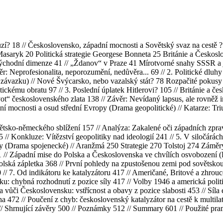
ruzí? 18 // Československo, západní mocnosti a Sovětský svaz na cest
 Masaryk 20 Politická strategie Georgese Bonneta 25 Británie a Česko
Východní dimenze 41 // „Ždanov“ v Praze 41 Mírotvorné snahy SSSR a j
ěr: Neprofesionalita, neporozumění, nedůvěra... 69 // 2. Politické dlu
ávazku) // Nové Švýcarsko, nebo vazalský stát? 78 Rozpačité pokusy 
ickému obratu 97 // 3. Poslední úplatek Hitlerovi? 105 // Británie a če
ot“ československého zlata 138 // Závěr: Nevídaný lapsus, ale rovněž i
í mocnosti a osud střední Evropy (Drama geopolitické) // Katarze: Tr
ětsko-německého sblížení 157 // Analýza: Zakalené oči západních zprav
// Konkluze: Vítězství geopolitiky nad ideologií 241 // 5. V siločárác
ky (Drama spojenecké) // Aranžmá 250 Strategie 270 Tolstoj 274 Zámě
// Západní mise do Polska a Československa ve chvílích osvobození (D
lská zápletka 368 // První pohledy na zpustošenou zemi pod sovětskou
// 7. Od indikátoru ke katalyzátoru 417 // Američané, Britové a zhrouc
ku: chybná rozhodnutí z pozice síly 417 // Volby 1946 a americká po
ika vůči Československu: vstřícnost a obavy z pozice slabosti 453 // S
a 472 // Poučení z chyb: československý katalyzátor na cestě k multilat
 // Shrnující závěry 500 // Poznámky 512 // Summary 601 // Použité pr