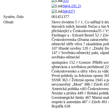
355
94(4-191.2)
94(437)
Systém. číslo
001451377
Obsah
Slovo úvodem 5 // 1. Co udělají ti d
hlavních rolích Jaromír Nečas a Jan
přicházející z Československa35 // 
Fierlinger a - Edvard Beneš 52 // Záv
Československa (Drama zatraceného z
německé sféře vlivu ? zásadnímu polit
107 Hlasité ozvěny 120 // „Druhý živ
147 // Sovětsko-německý pakt, západn
sovětsko-německé
spolupráce 152 // Geneze: Příběh sov
německou a sovětskou perfidností 225 
Československo a sféry vlivu za vál
První pohledy za železnou oponu 361 
SSSR 363 // Železná opona 1945 a po
nevystavěný „Most“ 388 // Závěr 410 
Americká politika vůči Českoslovens
Nezdar a prohra 449 // Britská polit
Geostrategické limity 467 Marná snah
respekt k autoritám 487 // Závěr 491
Rejstřík 639