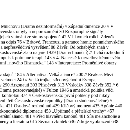
ě ? Mnichovu (Drama dezinformační) // Západní dimenze 20 // V
slovensko: omyly a neporozumění 30 Rozporuplné signály
ejich vnímání ze strany spojenců 42 V hlavních rolích Zdeněk
hy na odpis 76 // Britové, Francouzi a garance hranic pomnichovského
a nepřesvědčivá vysvětlení 88 Závěr: Od ochablých snah v
skoslovenské zlato na jaře 1939 (Drama finanční) // Tichá rozhodnutí
mpuls k potrebné terapii 143 // 4. Na cestě k orwellovskému světu
iumf „nového Bismarcka“ 148 // Interpretace: Proměnlivé obrazy
odajců 184 // Alternativa: Velká aliance? 200 // Reakce: Mezi
h velmocí 249 // Velká trojka, středovýchodní Evropa,
ry 290 Argonauti 303 Příspěvek 313 Výsledky 338 Závěr 352 // 6.
rama pozorovatelské) // Fulton 1946 a americká politika vůči
 kontrolou 374 // Československo: první pohledy pod nikdy
ení třetí Československé republiky (Drama studenoválečné) //
litika 421 Osudová rozhodnutí 429 Klíčový moment 435 Agónie 440
íla ekonomické diplomacie 453 „Upřímné a přátelské vztahy“ 457
erální alianci 481 // Před hlavněmi kanónů 481 Síla melancholie a
ameny a literatura 615 Seznam zkratek 636 Zdroje vyobrazení 638