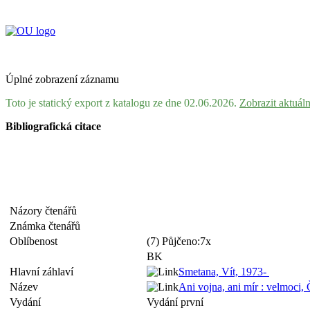
Úplné zobrazení záznamu
Toto je statický export z katalogu ze dne 02.06.2026.
Zobrazit aktuál
Bibliografická citace
Názory čtenářů
Známka čtenářů
Oblíbenost
(7) Půjčeno:7x
BK
Hlavní záhlaví
Smetana, Vít, 1973-
Název
Ani vojna, ani mír : velmoci,
Vydání
Vydání první