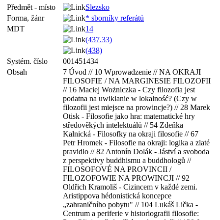
Předmět - místo
Slezsko
Forma, žánr
* sborníky referátů
MDT
14
(437.33)
(438)
Systém. číslo
001451434
Obsah
7 Úvod // 10 Wprowadzenie // NA OKRAJI
FILOSOFIE / NA MARGINESIE FILOZOFII
// 16 Maciej Wożniczka - Czy filozofia jest
podatna na uwiklanie w lokalność? (Czy w
filozofii jest miejsce na prowincje?) // 28 Marek
Otisk - Filosofie jako hra: matematické hry
středověkých intelektuálů // 54 Zdeňka
Kalnická - Filosofky na okraji filosofie // 67
Petr Hromek - Filosofie na okraji: logika a zlaté
pravidlo // 82 Antonín Dolák - Jáství a svoboda
z perspektivy buddhismu a buddhologů //
FILOSOFOVÉ NA PROVINCII /
FILOZOFOWIE NA PROWINCJI // 92
Oldřich Kramoliš - Cizincem v každé zemi.
Aristippova hédonistická koncepce
„zahraničního pobytu" // 104 Lukáš Lička -
Centrum a periferie v historiografii filosofie: