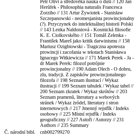
Petr Olivi a středověká nauka o duši // 120 Jan
Herůfek - Philosophia naturalis Francesca
Zorziho // 131 Artur Żywiotek - Stanislaw
Szczepanowski - neomesjanista prowincjonalny
(?). Przyczynek do intelektuálnej historii Polski
// 143 Lenka Naldoniová - Kosmická filosofie
K. E. Ciolkovského // 151 Tomáš Zelenka -
František Mareš jako kritik darwinismu // 158
Mariusz Ozigbiowski - Tragiczna apoteoza
prowincji i zacofania w tekstach Stanisława
Ignacego Witkiewicza // 171 Marek Perek - Ja -
dr Marek Perek: filozof potrójnie
prowincjonalny // 190 Adam Olech - O dobru,
zlu, tradycji. Z zapisków prowincjonalnego
filozofa // 198 Seznam ilustrací / Wykaz
ilustracji // 199 Seznam tabulek / Wykaz tabel //
200 Seznam zkratek / Wykaz skrótów // 203
Seznam pramenů, literatury a webových
stránek / Wykaz żródel, literatury i stron
internetowych // 217 Jmenný rejstřík / Indeks
osobowy // 225 Místní rejstřík / Indeks
geograficzny // 227 Autoři / Autorzy // 231
Authors // 235 Summary
Č. národní bibl.
cnb002799270