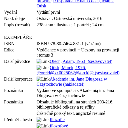
prowincji / uspořádali Adam Olech, Marek
Otisk
Vydání
Vydání první
Nakl. údaje
Ostrava : Ostravská univerzita, 2016
Popis (rozsah)
238 stran : ilustrace, 1 portrét ; 24 cm
EXEMPLÁŘE
ISBN
ISBN 978-80-7464-831-1 (vázáno)
Edice
Vzdělanec v provincii = Uczony na prowincji
; tomus 3
Další původce
Olech, Adam, 1953- (sestavovatel)
Otisk, Marek, 1976-
@orcid@xx0025062@/orcid@ (sestavovatel)
Další korporace
Akademia im. Jana Długosza w
Częstochowie (nakladatel)
Poznámka
Vydáno ve spolupráci s Akademią im. Jana
Długosza w Częstochowie
Poznámka
Obsahuje bibliografii na stranách 203-216,
bibliografické odkazy a rejstříky
Částečně polský text, anglické resumé
Předmět - heslo
filozofie
filozofové