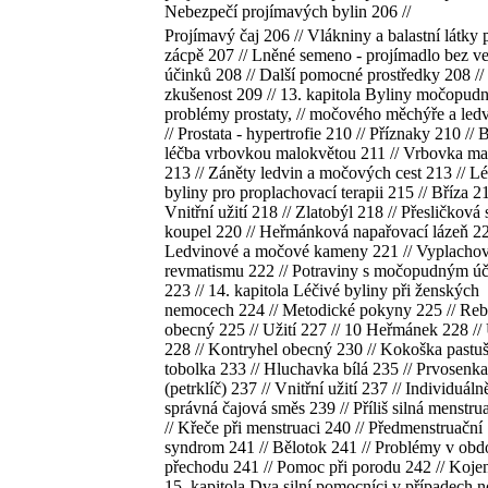
Nebezpečí projímavých bylin 206 //
Projímavý čaj 206 // Vlákniny a balastní látky p
zácpě 207 // Lněné semeno - projímadlo bez ve
účinků 208 // Další pomocné prostředky 208 //
zkušenost 209 // 13. kapitola Byliny močopudn
problémy prostaty, // močového měchýře a led
// Prostata - hypertrofie 210 // Příznaky 210 // 
léčba vrbovkou malokvětou 211 // Vrbovka ma
213 // Záněty ledvin a močových cest 213 // L
byliny pro proplachovací terapii 215 // Bříza 21
Vnitřní užití 218 // Zlatobýl 218 // Přesličková 
koupel 220 // Heřmánková napařovací lázeň 22
Ledvinové a močové kameny 221 // Vyplachov
revmatismu 222 // Potraviny s močopudným ú
223 // 14. kapitola Léčivé byliny při ženských
nemocech 224 // Metodické pokyny 225 // Reb
obecný 225 // Užití 227 // 10 Heřmánek 228 // 
228 // Kontryhel obecný 230 // Kokoška pastuš
tobolka 233 // Hluchavka bílá 235 // Prvosenka
(petrklíč) 237 // Vnitřní užití 237 // Individuáln
správná čajová směs 239 // Příliš silná menstru
// Křeče při menstruaci 240 // Předmenstruační
syndrom 241 // Bělotok 241 // Problémy v obd
přechodu 241 // Pomoc při porodu 242 // Kojen
15. kapitola Dva silní pomocníci v případech no