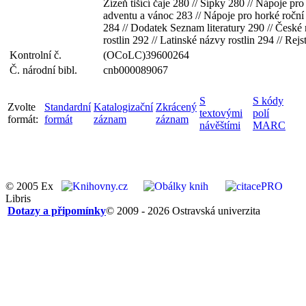
Žízeň tišící čaje 280 // Šípky 280 // Nápoje pr
adventu a vánoc 283 // Nápoje pro horké roční
284 // Dodatek Seznam literatury 290 // České
rostlin 292 // Latinské názvy rostlin 294 // Rejs
Kontrolní č.
(OCoLC)39600264
Č. národní bibl.
cnb000089067
S
S kódy
Zvolte
Standardní
Katalogizační
Zkrácený
textovými
polí
formát:
formát
záznam
záznam
návěštími
MARC
© 2005 Ex
Libris
Dotazy a připomínky
© 2009 - 2026 Ostravská univerzita