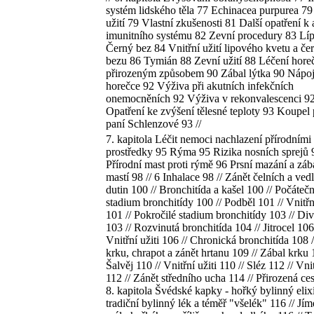
systém lidského těla 77 Echinacea purpurea 79
užití 79 Vlastní zkušenosti 81 Další opatření k 
imunitního systému 82 Zevní procedury 83 Lí
Černý bez 84 Vnitřní užití lipového kvetu a če
bezu 86 Tymián 88 Zevní užití 88 Léčení hore
přirozeným způsobem 90 Zábal lýtka 90 Nápoj
horečce 92 Výživa při akutních infekčních
onemocněních 92 Výživa v rekonvalescenci 9
Opatření ke zvýšení tělesné teploty 93 Koupel
paní Schlenzové 93 //
7. kapitola Léčit nemoci nachlazení přírodními
prostředky 95 Rýma 95 Rizika nosních sprejů 
Přírodní mast proti rýmě 96 Prsní mazání a záb
mastí 98 // 6 Inhalace 98 // Zánět čelních a vedl
dutin 100 // Bronchitída a kašel 100 // Počátečn
stadium bronchitídy 100 // Podběl 101 // Vnitřní
101 // Pokročilé stadium bronchitídy 103 // Di
103 // Rozvinutá bronchitída 104 // Jitrocel 106 
Vnitřní užiti 106 // Chronická bronchitída 108 
krku, chrapot a zánět hrtanu 109 // Zábal krku 
Šalvěj 110 // Vnitřní užiti 110 // Sléz 112 // Vnit
112 // Zánět středního ucha 114 // Přirozená ces
8. kapitola Švédské kapky - hořký bylinný elixí
tradiční bylinný lék a téměř "všelék" 116 // Jí