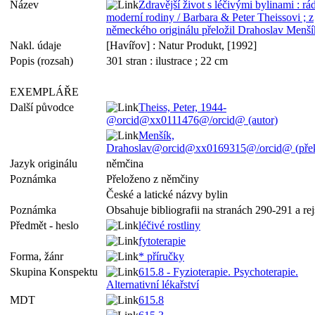
Název
Zdravější život s léčivými bylinami : rá
moderní rodiny / Barbara & Peter Theissovi ; z
německého originálu přeložil Drahoslav Menší
Nakl. údaje
[Havířov] : Natur Produkt, [1992]
Popis (rozsah)
301 stran : ilustrace ; 22 cm
EXEMPLÁŘE
Další původce
Theiss, Peter, 1944-
@orcid@xx0111476@/orcid@ (autor)
Menšík,
Drahoslav@orcid@xx0169315@/orcid@ (překl
Jazyk originálu
němčina
Poznámka
Přeloženo z němčiny
České a latické názvy bylin
Poznámka
Obsahuje bibliografii na stranách 290-291 a rej
Předmět - heslo
léčivé rostliny
fytoterapie
Forma, žánr
* příručky
Skupina Konspektu
615.8 - Fyzioterapie. Psychoterapie.
Alternativní lékařství
MDT
615.8