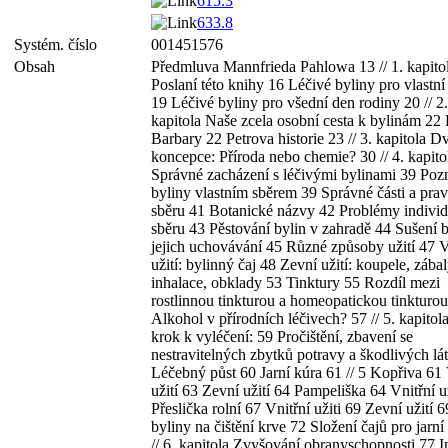
615.3
633.8
Systém. číslo
001451576
Obsah
Předmluva Mannfrieda Pahlowa 13 // 1. kapito
Poslaní této knihy 16 Léčivé byliny pro vlastní
19 Léčivé byliny pro všední den rodiny 20 // 2.
kapitola Naše zcela osobní cesta k bylinám 22 
Barbary 22 Petrova historie 23 // 3. kapitola D
koncepce: Příroda nebo chemie? 30 // 4. kapito
Správné zacházení s léčivými bylinami 39 Poz
byliny vlastním sběrem 39 Správné části a prav
sběru 41 Botanické názvy 42 Problémy individ
sběru 43 Pěstování bylin v zahradě 44 Sušení b
jejich uchovávání 45 Různé způsoby užití 47 V
užití: bylinný čaj 48 Zevní užití: koupele, zábal
inhalace, obklady 53 Tinktury 55 Rozdíl mezi
rostlinnou tinkturou a homeopatickou tinkturo
Alkohol v přírodních léčivech? 57 // 5. kapitol
krok k vyléčení: 59 Pročištění, zbavení se
nestravitelných zbytků potravy a škodlivých lá
Léčebný půst 60 Jarní kúra 61 // 5 Kopřiva 61 
užití 63 Zevní užití 64 Pampeliška 64 Vnitřní u
Přeslička rolní 67 Vnitřní užiti 69 Zevní užití 6
byliny na čištění krve 72 Složení čajů pro jarní
// 6. kapitola Zvyšování obranyschopnosti 77 I