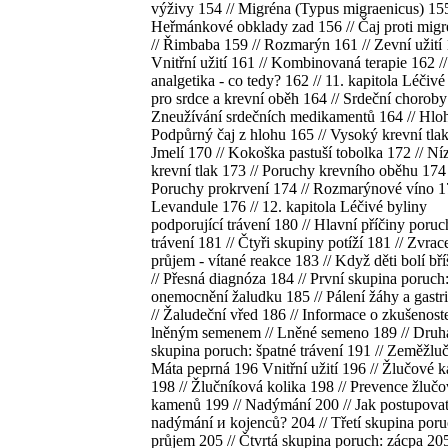
výživy 154 // Migréna (Typus migraenicus) 155
Heřmánkové obklady zad 156 // Čaj proti mig
// Řimbaba 159 // Rozmarýn 161 // Zevní užití 
Vnitřní užití 161 // Kombinovaná terapie 162 /
analgetika - co tedy? 162 // 11. kapitola Léčivé
pro srdce a krevní oběh 164 // Srdeční choroby
Zneužívání srdečních medikamentů 164 // Hloh
Podpůrný čaj z hlohu 165 // Vysoký krevní tlak
Jmelí 170 // Kokoška pastuší tobolka 172 // Ní
krevní tlak 173 // Poruchy krevního oběhu 174 
Poruchy prokrvení 174 // Rozmarýnové víno 17
Levandule 176 // 12. kapitola Léčivé byliny
podporující trávení 180 // Hlavní příčiny poruc
trávení 181 // Čtyři skupiny potíží 181 // Zvrac
průjem - vítané reakce 183 // Když děti bolí bř
// Přesná diagnóza 184 // První skupina poruch
onemocnění žaludku 185 // Pálení žáhy a gastri
// Žaludeční vřed 186 // Informace o zkušenost
lněným semenem // Lněné semeno 189 // Druh
skupina poruch: špatné trávení 191 // Zeměžluč
Máta peprná 196 Vnitřní užití 196 // Žlučové
198 // Žlučníková kolika 198 // Prevence žluč
kamenů 199 // Nadýmání 200 // Jak postupovat
nadýmání и kojenců? 204 // Třetí skupina poru
průjem 205 // Čtvrtá skupina poruch: zácpa 205