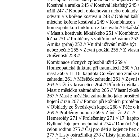
Kostival a arnika 245 // Kostival lékařský 245 
užití 247 // Koupel, oplachování nebo obklady 
odvaru // z kořene kostivalu 248 // Obklad kaší
mleteho kořene kostivalu 249 // Kombinace s
homeopatickou tinkturou z kostivalu // lékařsk
// Mast z kostivalu lékařského 251 // Kombino
léčba 251 // Problémy s vnitřním užíváním 252 
Arnika (prha) 252 // Vnitřní užívání může být
nebezpečné 255 // Zevní použití 255 // Z vlast
zkušeností 258 //
Kombinace různých způsobů užití 259 //
Homeopatická tinktura při traumatech 260 // A
mast 260 // 11 16. kapitola Co všechno zmůže
zahradní 261 // Měsíček zahradní 261 // Zevní u
263 // Užití v kosmetice 264 // Přírodní mýdla 
Mast z měsíčku zahradního 265 // Vlastní zkuš
267 // Mast z měsíčku zahradního jako prostře
hojení // ran 267 // Pomoc při kožních problé
// Obklady ze Švédských kapek 268 // Péče o 
269 // Problémy nohou 269 // Zánět žil 271 //
Hemeroidy 271 // Proleženiny 271 // 17. kapito
Bylinné čaje pro pochutnání 274 // Domácí čaj
celou rodinu 275 // Čaj pro děti a kojence bez 
277 // Listy ostružiníku 278 // Listy jahodníku 