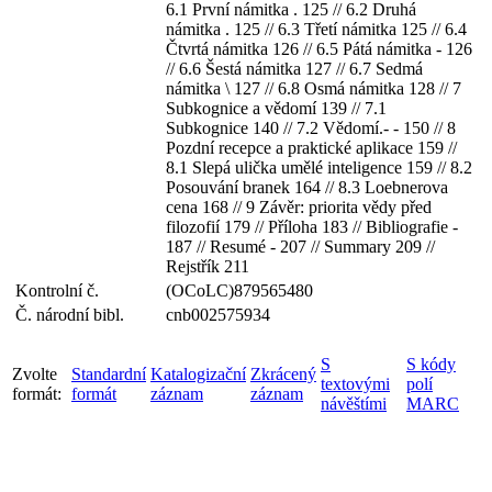
6.1 První námitka . 125 // 6.2 Druhá
námitka . 125 // 6.3 Třetí námitka 125 // 6.4
Čtvrtá námitka 126 // 6.5 Pátá námitka - 126
// 6.6 Šestá námitka 127 // 6.7 Sedmá
námitka \ 127 // 6.8 Osmá námitka 128 // 7
Subkognice a vědomí 139 // 7.1
Subkognice 140 // 7.2 Vědomí.- - 150 // 8
Pozdní recepce a praktické aplikace 159 //
8.1 Slepá ulička umělé inteligence 159 // 8.2
Posouvání branek 164 // 8.3 Loebnerova
cena 168 // 9 Závěr: priorita vědy před
filozofií 179 // Příloha 183 // Bibliografie -
187 // Resumé - 207 // Summary 209 //
Rejstřík 211
Kontrolní č.
(OCoLC)879565480
Č. národní bibl.
cnb002575934
S
S kódy
Zvolte
Standardní
Katalogizační
Zkrácený
textovými
polí
formát:
formát
záznam
záznam
návěštími
MARC