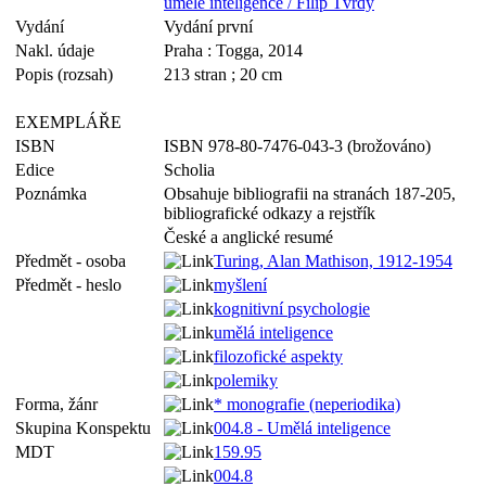
umělé inteligence / Filip Tvrdý
Vydání
Vydání první
Nakl. údaje
Praha : Togga, 2014
Popis (rozsah)
213 stran ; 20 cm
EXEMPLÁŘE
ISBN
ISBN 978-80-7476-043-3 (brožováno)
Edice
Scholia
Poznámka
Obsahuje bibliografii na stranách 187-205,
bibliografické odkazy a rejstřík
České a anglické resumé
Předmět - osoba
Turing, Alan Mathison, 1912-1954
Předmět - heslo
myšlení
kognitivní psychologie
umělá inteligence
filozofické aspekty
polemiky
Forma, žánr
* monografie (neperiodika)
Skupina Konspektu
004.8 - Umělá inteligence
MDT
159.95
004.8