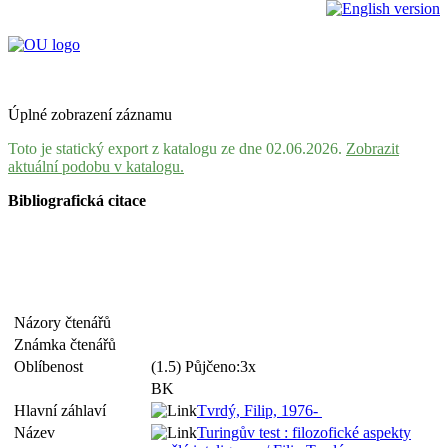
Úplné zobrazení záznamu
Toto je statický export z katalogu ze dne 02.06.2026.
Zobrazit
aktuální podobu v katalogu.
Bibliografická citace
Názory čtenářů
Známka čtenářů
Oblíbenost
(1.5) Půjčeno:3x
BK
Hlavní záhlaví
Tvrdý, Filip, 1976-
Název
Turingův test : filozofické aspekty