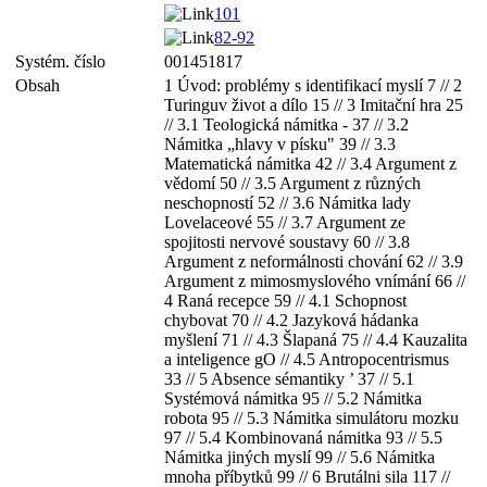
101
82-92
Systém. číslo
001451817
Obsah
1 Úvod: problémy s identifikací myslí 7 // 2
Turinguv život a dílo 15 // 3 Imitační hra 25
// 3.1 Teologická námitka - 37 // 3.2
Námitka „hlavy v písku" 39 // 3.3
Matematická námitka 42 // 3.4 Argument z
vědomí 50 // 3.5 Argument z různých
neschopností 52 // 3.6 Námitka lady
Lovelaceové 55 // 3.7 Argument ze
spojitosti nervové soustavy 60 // 3.8
Argument z neformálnosti chování 62 // 3.9
Argument z mimosmyslového vnímání 66 //
4 Raná recepce 59 // 4.1 Schopnost
chybovat 70 // 4.2 Jazyková hádanka
myšlení 71 // 4.3 Šlapaná 75 // 4.4 Kauzalita
a inteligence gO // 4.5 Antropocentrismus
33 // 5 Absence sémantiky ’ 37 // 5.1
Systémová námitka 95 // 5.2 Námitka
robota 95 // 5.3 Námitka simulátoru mozku
97 // 5.4 Kombinovaná námitka 93 // 5.5
Námitka jiných myslí 99 // 5.6 Námitka
mnoha příbytků 99 // 6 Brutálni sila 117 //