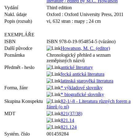
literature / edited by M.C. Howatson
Vydání
Third edition
Nakl. údaje
Oxford : Oxford University Press, 2011
Popis (rozsah)
vi, 632 stran : mapy ; 24 cm
EXEMPLÁŘE
ISBN
ISBN 978-0-19-954854-5 (vázáno)
Další původce
Howatson, M. C. (editor)
Poznámka
Chronologický přehled a seznam
zeměpisných názvů
Předmět - heslo
antické literatury
řecká antická literatura
latinská starověká literatura
Forma, žánr
* výkladové slovníky
* biografické slovníky
Skupina Konspektu
82-1/-8 - Literatura různých forem a
žánrů (o ní)
MDT
821(37/38)
821.14
821.124
Systém. číslo
001459284