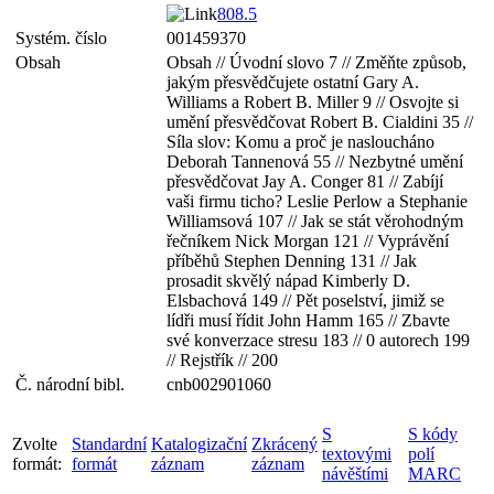
808.5
Systém. číslo
001459370
Obsah
Obsah // Úvodní slovo 7 // Změňte způsob,
jakým přesvědčujete ostatní Gary A.
Williams a Robert B. Miller 9 // Osvojte si
umění přesvědčovat Robert B. Cialdini 35 //
Síla slov: Komu a proč je nasloucháno
Deborah Tannenová 55 // Nezbytné umění
přesvědčovat Jay A. Conger 81 // Zabíjí
vaši firmu ticho? Leslie Perlow a Stephanie
Williamsová 107 // Jak se stát věrohodným
řečníkem Nick Morgan 121 // Vyprávění
příběhů Stephen Denning 131 // Jak
prosadit skvělý nápad Kimberly D.
Elsbachová 149 // Pět poselství, jimiž se
lídři musí řídit John Hamm 165 // Zbavte
své konverzace stresu 183 // 0 autorech 199
// Rejstřík // 200
Č. národní bibl.
cnb002901060
S
S kódy
Zvolte
Standardní
Katalogizační
Zkrácený
textovými
polí
formát:
formát
záznam
záznam
návěštími
MARC