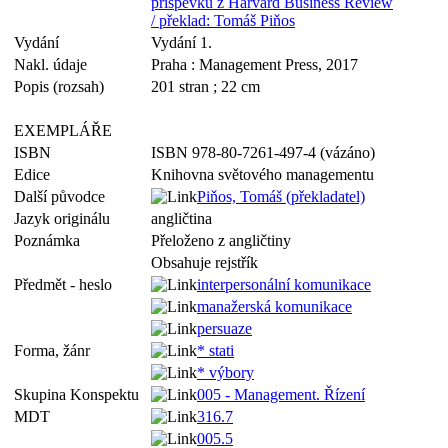
příspěvků z Harvard Business Review
/ překlad: Tomáš Piňos
Vydání
Vydání 1.
Nakl. údaje
Praha : Management Press, 2017
Popis (rozsah)
201 stran ; 22 cm
EXEMPLÁŘE
ISBN
ISBN 978-80-7261-497-4 (vázáno)
Edice
Knihovna světového managementu
Další původce
Piňos, Tomáš (překladatel)
Jazyk originálu
angličtina
Poznámka
Přeloženo z angličtiny
Obsahuje rejstřík
Předmět - heslo
interpersonální komunikace
manažerská komunikace
persuaze
Forma, žánr
* stati
* výbory
Skupina Konspektu
005 - Management. Řízení
MDT
316.7
005.5