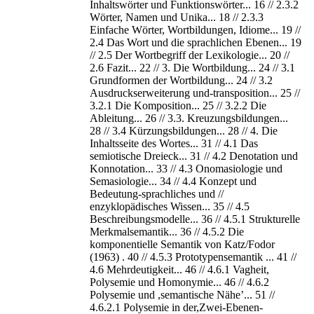
Inhaltswörter und Funktionswörter... 16 // 2.3.2
Wörter, Namen und Unika... 18 // 2.3.3
Einfache Wörter, Wortbildungen, Idiome... 19 //
2.4 Das Wort und die sprachlichen Ebenen... 19
// 2.5 Der Wortbegriff der Lexikologie... 20 //
2.6 Fazit... 22 // 3. Die Wortbildung... 24 // 3.1
Grundformen der Wortbildung... 24 // 3.2
Ausdruckserweiterung und-transposition... 25 //
3.2.1 Die Komposition... 25 // 3.2.2 Die
Ableitung... 26 // 3.3. Kreuzungsbildungen...
28 // 3.4 Kürzungsbildungen... 28 // 4. Die
Inhaltsseite des Wortes... 31 // 4.1 Das
semiotische Dreieck... 31 // 4.2 Denotation und
Konnotation... 33 // 4.3 Onomasiologie und
Semasiologie... 34 // 4.4 Konzept und
Bedeutung-sprachliches und //
enzyklopädisches Wissen... 35 // 4.5
Beschreibungsmodelle... 36 // 4.5.1 Strukturelle
Merkmalsemantik... 36 // 4.5.2 Die
komponentielle Semantik von Katz/Fodor
(1963) . 40 // 4.5.3 Prototypensemantik ... 41 //
4.6 Mehrdeutigkeit... 46 // 4.6.1 Vagheit,
Polysemie und Homonymie... 46 // 4.6.2
Polysemie und ,semantische Nähe’... 51 //
4.6.2.1 Polysemie in der,Zwei-Ebenen-