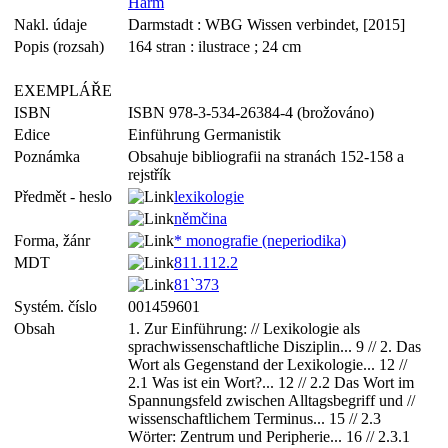
Harm
Nakl. údaje
Darmstadt : WBG Wissen verbindet, [2015]
Popis (rozsah)
164 stran : ilustrace ; 24 cm
EXEMPLÁŘE
ISBN
ISBN 978-3-534-26384-4 (brožováno)
Edice
Einführung Germanistik
Poznámka
Obsahuje bibliografii na stranách 152-158 a
rejstřík
Předmět - heslo
lexikologie
němčina
Forma, žánr
* monografie (neperiodika)
MDT
811.112.2
81`373
Systém. číslo
001459601
Obsah
1. Zur Einführung: // Lexikologie als
sprachwissenschaftliche Disziplin... 9 // 2. Das
Wort als Gegenstand der Lexikologie... 12 //
2.1 Was ist ein Wort?... 12 // 2.2 Das Wort im
Spannungsfeld zwischen Alltagsbegriff und //
wissenschaftlichem Terminus... 15 // 2.3
Wörter: Zentrum und Peripherie... 16 // 2.3.1