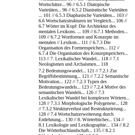
Wortschätze... 96 // 6.5.1 Diatopische
Varietäten... 96 // 6.5.2 Diastratische Varietäten
... 101 // 6.5.3 Diaphasische Varietäten... 103 //
6.6 Wortschatzstrukturen im Vergleich... 106 //
6.7 Wörter im Kopf: Die Architektur des
mentalen Lexikons. ... 109 // 6.7.1 Methoden...
109 // 6.7.2 Wortformen und Konzepte im
mentalen // Lexikon... 111 // 6.7.3 Die
Organisation des Formenspeichers... 112 //
6.7.4 Die Organisation des Konzeptspeichers...
113 // 7. Lexikalischer Wandel... 118 // 7.1
Neologismen und Archaismen... 118
7.2 Bedeutungswandel... 121 // 7.2.1 Zur
Begriffsbestimmung... 121 // 7.2.2 Semantische
Motivation... 122 // 7.2.3 Typen des
Bedeutungswandels... 123 // 7.2.4 Motive des
semantischen Wandels... 126 // 7.3
Lexikalischer Wandel bei komplexen Wörtern...
128 // 7.3.1 Morphologische Polygenese... 128
// 7.3.2 Strukturverlust und Restrukturierung...
128 // 7.4 Wortschatzerweiterung durch
Entlehnung... 130 // 8. Wörterbücher... 134 //
8.1 Lexikologie und Lexikographie... 134 // 8.2
Die Wörterbuchlandschaft... 135 // 8.2.1