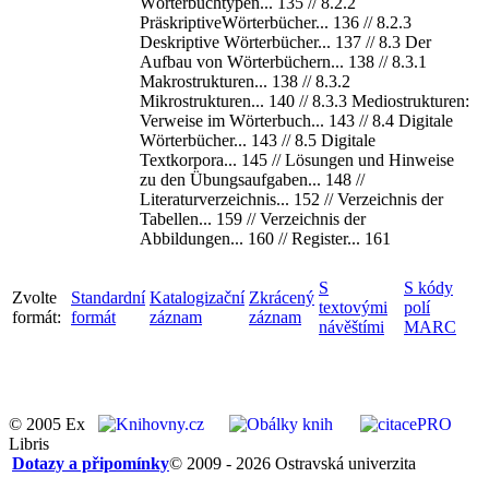
Wörterbuchtypen... 135 // 8.2.2
PräskriptiveWörterbücher... 136 // 8.2.3
Deskriptive Wörterbücher... 137 // 8.3 Der
Aufbau von Wörterbüchern... 138 // 8.3.1
Makrostrukturen... 138 // 8.3.2
Mikrostrukturen... 140 // 8.3.3 Mediostrukturen:
Verweise im Wörterbuch... 143 // 8.4 Digitale
Wörterbücher... 143 // 8.5 Digitale
Textkorpora... 145 // Lösungen und Hinweise
zu den Übungsaufgaben... 148 //
Literaturverzeichnis... 152 // Verzeichnis der
Tabellen... 159 // Verzeichnis der
Abbildungen... 160 // Register... 161
S
S kódy
Zvolte
Standardní
Katalogizační
Zkrácený
textovými
polí
formát:
formát
záznam
záznam
návěštími
MARC
© 2005 Ex
Libris
Dotazy a připomínky
© 2009 - 2026 Ostravská univerzita