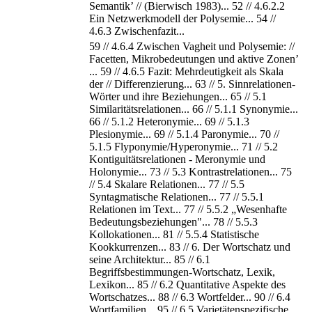
Semantik’ // (Bierwisch 1983)... 52 // 4.6.2.2
Ein Netzwerkmodell der Polysemie... 54 //
4.6.3 Zwischenfazit...
59 // 4.6.4 Zwischen Vagheit und Polysemie: //
Facetten, Mikrobedeutungen und aktive Zonen’
... 59 // 4.6.5 Fazit: Mehrdeutigkeit als Skala
der // Differenzierung... 63 // 5. Sinnrelationen-
Wörter und ihre Beziehungen... 65 // 5.1
Similaritätsrelationen... 66 // 5.1.1 Synonymie...
66 // 5.1.2 Heteronymie... 69 // 5.1.3
Plesionymie... 69 // 5.1.4 Paronymie... 70 //
5.1.5 Flyponymie/Hyperonymie... 71 // 5.2
Kontiguitätsrelationen - Meronymie und
Holonymie... 73 // 5.3 Kontrastrelationen... 75
// 5.4 Skalare Relationen... 77 // 5.5
Syntagmatische Relationen... 77 // 5.5.1
Relationen im Text... 77 // 5.5.2 „Wesenhafte
Bedeutungsbeziehungen"... 78 // 5.5.3
Kollokationen... 81 // 5.5.4 Statistische
Kookkurrenzen... 83 // 6. Der Wortschatz und
seine Architektur... 85 // 6.1
Begriffsbestimmungen-Wortschatz, Lexik,
Lexikon... 85 // 6.2 Quantitative Aspekte des
Wortschatzes... 88 // 6.3 Wortfelder... 90 // 6.4
Wortfamilien... 95 // 6.5 Varietätenspezifische