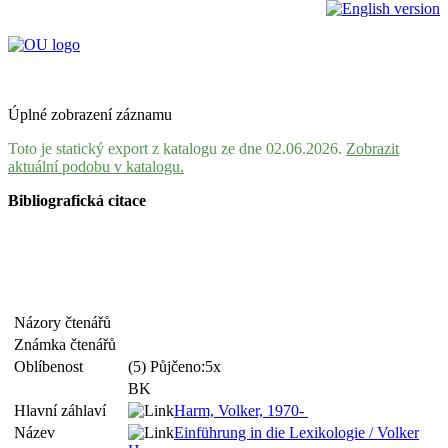
Úplné zobrazení záznamu
Toto je statický export z katalogu ze dne 02.06.2026.
Zobrazit
aktuální podobu v katalogu.
Bibliografická citace
Názory čtenářů
Známka čtenářů
Oblíbenost
(5) Půjčeno:5x
BK
Hlavní záhlaví
Harm, Volker, 1970-
Název
Einführung in die Lexikologie / Volker