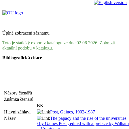
Úplné zobrazení záznamu
Toto je statický export z katalogu ze dne 02.06.2026.
Zobrazit
aktuální podobu v katalogu.
Bibliografická citace
Názory čtenářů
Známka čtenářů
BK
Hlavní záhlaví
Post, Gaines, 1902-1987
Název
The papacy and the rise of the universities
/ by Gaines Post ; edited with a preface by William
J. Courtenay