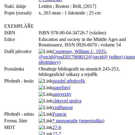
Nakl. údaje
Leiden ; Boston : Brill, [2017]
Popis (rozsah)
x, 263 stran : 1 faksimile ; 25 cm
EXEMPLÁŘE
ISBN
ISBN 978-90-04-34726-7 (vázáno)
Edice
Education and society in the Middle Ages and
Renaissance, ISSN 0926-6070 ; volume 54
Další původce
Courtenay, William J., 1935-
@orcid@osd2017968012@/orcid@ (editor) (auto
předmluvy)
Poznámka
Obsahuje bibliografii na stranách 243-253,
bibliografické odkazy a rejstřík
Předmět - heslo
pozdní středověk
papežství
univerzity
církevní správa
vzdělanost
Předmět - místo
Francie
Forma, žánr
* monografie (neperiodika)
MDT
27-6
27-7