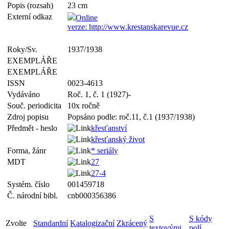
Popis (rozsah)
23 cm
Externí odkaz
Online
verze: http://www.krestanskarevue.cz
Roky/Sv.
1937/1938
EXEMPLÁŘE
EXEMPLÁŘE
ISSN
0023-4613
Vydáváno
Roč. 1, č. 1 (1927)-
Souč. periodicita
10x ročně
Zdroj popisu
Popsáno podle: roč.11, č.1 (1937/1938)
Předmět - heslo
křesťanství
křesťanský život
Forma, žánr
* seriály
MDT
27
27-4
Systém. číslo
001459718
Č. národní bibl.
cnb000356386
S
S kódy
Zvolte
Standardní
Katalogizační
Zkrácený
textovými
polí