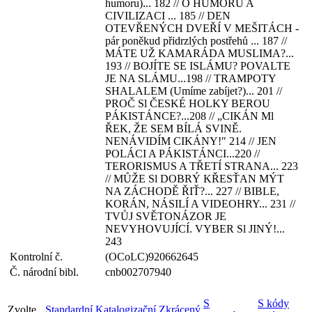
humoru)... 182 // O HUMORU A
CIVILIZACI ... 185 // DEN
OTEVŘENÝCH DVEŘÍ V MEŠITÁCH -
pár poněkud přidrzlých postřehů ... 187 //
MÁTE UŽ KAMARÁDA MUSLIMA?...
193 // BOJÍTE SE ISLÁMU? POVALTE
JE NA SLÁMU...198 // TRAMPOTY
SHALALEM (Umíme zabíjet?)... 201 //
PROČ Sl ČESKÉ HOLKY BEROU
PÁKISTÁNCE?...208 // „CIKÁN Ml
ŘEK, ŽE SEM BÍLÁ SVINĚ.
NENÁVIDÍM CIKÁNY!" 214 // JEN
POLÁCI A PÁKISTÁNCI...220 //
TERORISMUS A TŘETÍ STRANA... 223
// MŮŽE Sl DOBRÝ KŘESŤAN MÝT
NA ZÁCHODĚ ŘIŤ?... 227 // BIBLE,
KORÁN, NÁSILÍ A VIDEOHRY... 231 //
TVŮJ SVĚTONÁZOR JE
NEVYHOVUJÍCÍ. VYBER Sl JINÝ!...
243
Kontrolní č.
(OCoLC)920662645
Č. národní bibl.
cnb002707940
S
S kódy
Zvolte
Standardní
Katalogizační
Zkrácený