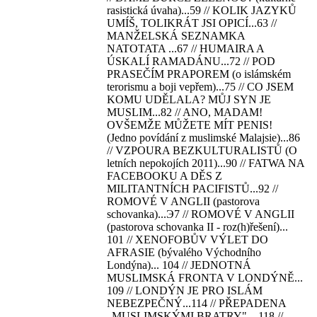
rasistická úvaha)...59 // KOLIK JAZYKŮ
UMÍŠ, TOLIKRÁT JSI OPICÍ...63 //
MANŽELSKÁ SEZNAMKA
NATOTATA ...67 // HUMAIRA A
ÚSKALÍ RAMADÁNU...72 // POD
PRASEČÍM PRAPOREM (o islámském
terorismu a boji vepřem)...75 // CO JSEM
KOMU UDĚLALA? MŮJ SYN JE
MUSLIM...82 // ANO, MADAM!
OVŠEMŽE MŮŽETE MÍT PENIS!
(Jedno povídání z muslimské Malajsie)...86
// VZPOURA BEZKULTURALISTŮ (O
letních nepokojích 2011)...90 // FATWA NA
FACEBOOKU A DĚS Z
MILITANTNÍCH PACIFISTŮ...92 //
ROMOVÉ V ANGLII (pastorova
schovanka)...Э7 // ROMOVÉ V ANGLII
(pastorova schovanka II - roz(h)řešení)...
101 // XENOFOBŮV VÝLET DO
AFRASIE (bývalého Východního
Londýna)... 104 // JEDNOTNÁ
MUSLIMSKÁ FRONTA V LONDÝNĚ...
109 // LONDÝN JE PRO ISLÁM
NEBEZPEČNÝ...114 // PŘEPADENA
„MUSLIMSKÝMI BRATRY"... 118 //