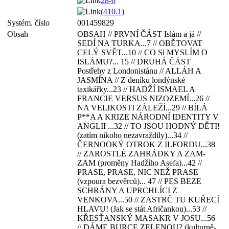
28-6
(410.1)
Systém. číslo
001459829
Obsah
OBSAH // PRVNÍ ČÁST Islám a já //
SEDÍ NA TURKA...7 // OBĚTOVAT
CELÝ SVĚT...10 // CO Sl MYSLÍM O
ISLÁMU?... 15 // DRUHÁ ČÁST
Postřehy z Londonistánu // ALLÁH A
JASMÍNA // Z deníku londýnské
taxikářky...23 // HADŽÍ ISMAEL A
FRANCIE VERSUS NIZOZEMÍ...26 //
NA VELIKOSTI ZÁLEŽÍ...29 // BÍLÁ
P**A A KRIZE NÁRODNÍ IDENTITY V
ANGLII ...32 // TO JSOU HODNÝ DĚTI!
(zatím nikoho nezavraždily)...34 //
ČERNOOKÝ OTROK Z ILFORDU...38
// ZAROSTLÉ ZAHRÁDKY A ZAM-
ZAM (proměny Hadžího Asefa)...42 //
PRASE, PRASE, NIC NEŽ PRASE
(vzpoura bezvěrců)... 47 // PES BEZE
SCHRÁNY A UPRCHLÍCI Z
VENKOVA...50 // ZASTRČ TU KUŘECÍ
HLAVU! (Jak se stát Afričankou)...53 //
KŘESŤANSKÝ MASAKR V JOSU...56
// DÁME BURCE ZELENOU? (kulturně-