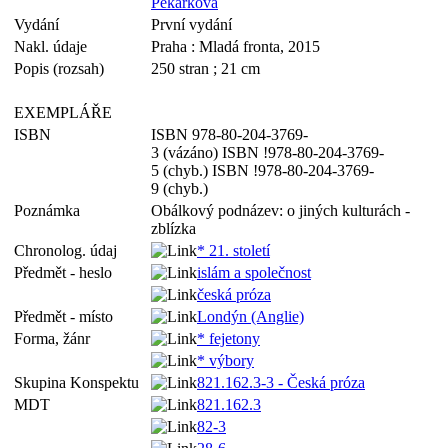
Pekárková
Vydání
První vydání
Nakl. údaje
Praha : Mladá fronta, 2015
Popis (rozsah)
250 stran ; 21 cm
EXEMPLÁŘE
ISBN
ISBN 978-80-204-3769-
3 (vázáno) ISBN !978-80-204-3769-
5 (chyb.) ISBN !978-80-204-3769-
9 (chyb.)
Poznámka
Obálkový podnázev: o jiných kulturách -
zblízka
Chronolog. údaj
* 21. století
Předmět - heslo
islám a společnost
česká próza
Předmět - místo
Londýn (Anglie)
Forma, žánr
* fejetony
* výbory
Skupina Konspektu
821.162.3-3 - Česká próza
MDT
821.162.3
82-3