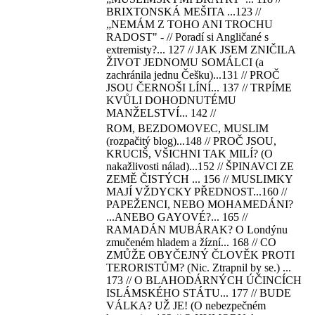
BRIXTONSKÁ MEŠITA ...123 //
„NEMÁM Z TOHO ANI TROCHU
RADOST" - // Poradí si Angličané s
extremisty?... 127 // JAK JSEM ZNIČILA
ŽIVOT JEDNOMU SOMÁLCI (a
zachránila jednu Češku)...131 // PROČ
JSOU ČERNOŠI LÍNÍ... 137 // TRPÍME
KVŮLI DOHODNUTÉMU
MANŽELSTVÍ... 142 //
ROM, BEZDOMOVEC, MUSLIM
(rozpačitý blog)...148 // PROČ JSOU,
KRUCIŠ, VŠICHNI TAK MILÍ? (O
nakažlivosti nálad)...152 // ŠPINAVCI ZE
ZEMĚ ČISTÝCH ... 156 // MUSLIMKY
MAJÍ VŽDYCKY PŘEDNOST...160 //
PAPEŽENCI, NEBO MOHAMEDÁNI?
...ANEBO GAYOVÉ?... 165 //
RAMADÁN MUBÁRAK? O Londýnu
zmučeném hladem a žízní... 168 // CO
ZMŮŽE OBYČEJNÝ ČLOVĚK PROTI
TERORISTŮM? (Nic. Ztrapnil by se.) ...
173 // O BLAHODÁRNÝCH ÚČINCÍCH
ISLÁMSKÉHO STÁTU... 177 // BUDE
VÁLKA? UŽ JE! (O nebezpečném