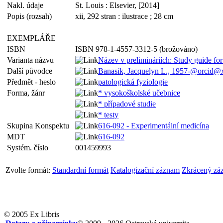
Nakl. údaje
St. Louis : Elsevier, [2014]
Popis (rozsah)
xii, 292 stran : ilustrace ; 28 cm
EXEMPLÁŘE
ISBN
ISBN 978-1-4557-3312-5 (brožováno)
Varianta názvu
Název v prelimináriích: Study guide fo
Další původce
Banasik, Jacquelyn L., 1957-@orcid
Předmět - heslo
patologická fyziologie
Forma, žánr
* vysokoškolské učebnice
* případové studie
* testy
Skupina Konspektu
616-092 - Experimentální medicína
MDT
616-092
Systém. číslo
001459993
Zvolte formát:
Standardní formát
Katalogizační záznam
Zkrácený zá
© 2005 Ex Libris