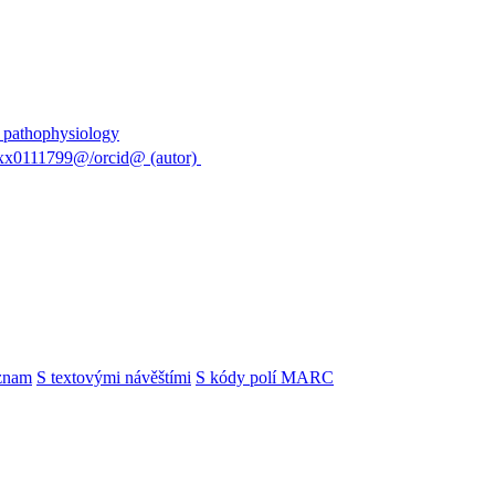
r pathophysiology
@xx0111799@/orcid@ (autor)
znam
S textovými návěštími
S kódy polí MARC