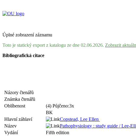
Úplné zobrazení záznamu
Toto je statický export z katalogu ze dne 02.06.2026.
Zobrazit aktuál
Bibliografická citace
Názory čtenářů
Známka čtenářů
Oblíbenost
(4) Půjčeno:3x
BK
Hlavní záhlaví
Copstead, Lee Ellen
Název
Pathophysiology : study guide / Lee-El
Vydání
Fifth edition