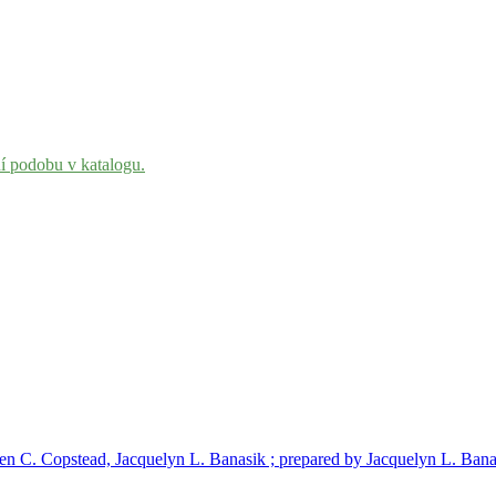
ní podobu v katalogu.
len C. Copstead, Jacquelyn L. Banasik ; prepared by Jacquelyn L. Bana