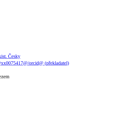
xist. Česky
@xx0075417@/orcid@ (překladatel)
řezem