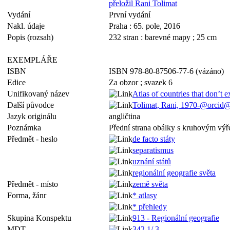
přeložil Rani Tolimat
Vydání
První vydání
Nakl. údaje
Praha : 65. pole, 2016
Popis (rozsah)
232 stran : barevné mapy ; 25 cm
EXEMPLÁŘE
ISBN
ISBN 978-80-87506-77-6 (vázáno)
Edice
Za obzor ; svazek 6
Unifikovaný název
Atlas of countries that don’t e
Další původce
Tolimat, Rani, 1970-@orcid
Jazyk originálu
angličtina
Poznámka
Přední strana obálky s kruhovým vý
Předmět - heslo
de facto státy
separatismus
uznání států
regionální geografie světa
Předmět - místo
země světa
Forma, žánr
* atlasy
* přehledy
Skupina Konspektu
913 - Regionální geografie
MDT
342.1/.3