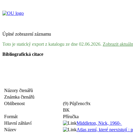
Úplné zobrazení záznamu
Toto je statický export z katalogu ze dne 02.06.2026.
Zobrazit aktuál
Bibliografická citace
Názory čtenářů
Známka čtenářů
Oblíbenost
(9) Půjčeno:9x
BK
Formát
Příručka
Hlavní záhlaví
Middleton, Nick, 1960-
Název
Atlas zemí, které neexistují : 