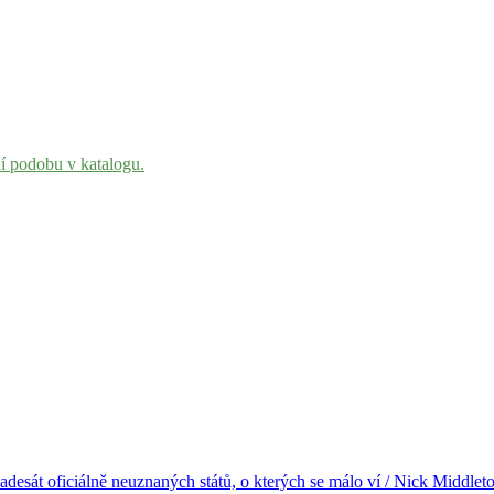
ní podobu v katalogu.
padesát oficiálně neuznaných států, o kterých se málo ví / Nick Middleton 