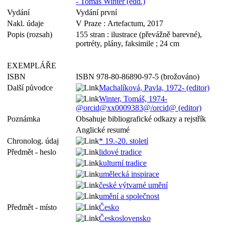
- Tomáš Winter (edd.)
Vydání
Vydání první
Nakl. údaje
V Praze : Artefactum, 2017
Popis (rozsah)
155 stran : ilustrace (převážně barevné),
portréty, plány, faksimile ; 24 cm
EXEMPLÁŘE
ISBN
ISBN 978-80-86890-97-5 (brožováno)
Další původce
Machalíková, Pavla, 1972- (editor)
Winter, Tomáš, 1974-
@orcid@xx0009383@/orcid@ (editor)
Poznámka
Obsahuje bibliografické odkazy a rejstřík
Anglické resumé
Chronolog. údaj
* 19.-20. století
Předmět - heslo
lidové tradice
kulturní tradice
umělecká inspirace
české výtvarné umění
umění a společnost
Předmět - místo
Česko
Československo