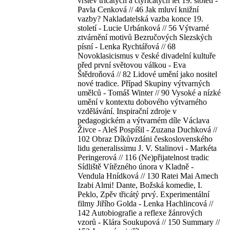
vrstev třicátých a čtyřicátých let 19. století -
Pavla Cenková // 46 Jak mluví knižní
vazby? Nakladatelská vazba konce 19.
století - Lucie Urbánková // 56 Výtvarné
ztvárnění motivů Bezručových Slezských
písní - Lenka Rychtářová // 68
Novoklasicismus v české divadelní kultuře
před první světovou válkou - Eva
Štědroňová // 82 Lidové umění jako nositel
nové tradice. Případ Skupiny výtvarných
umělců - Tomáš Winter // 90 Vysoké a nízké
umění v kontextu dobového výtvarného
vzdělávání. Inspirační zdroje v
pedagogickém a výtvarném díle Václava
Živce - Aleš Pospíšil - Zuzana Duchková //
102 Obraz Díkůvzdáni československého
lidu generalissimu J. V. Stalinovi - Markéta
Peringerová // 116 (Ne)přijatelnost tradic
Sídliště Vítězného února v Kladně -
Vendula Hnídková // 130 Ratei Mai Amech
Izabi Almi! Dante, Božská komedie, I.
Peklo, Zpěv třicátý prvý. Experimentální
filmy Jiřího Golda - Lenka Hachlincová //
142 Autobiografie a reflexe žánrových
vzorů - Klára Soukupová // 150 Summary //