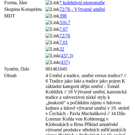
Forma, žánr
* kolektivní monografie
Skupina Konspektu
72/76 - Výtvarné umění
MDT
398
316.7
7.07
72/76
7.01
32
(437.3)
(437)
Systém. číslo
001461045
Obsah
4 Umění a tradice, uměni versus tradice? //
6 Tradice jako fakt a tradice jako pojem K
základni kategorii dějin umění - Tomáš
Kobližek // 18 Výtvarné umění, kanonická
tradice a subverzivni nízké styly k
„jinakosti“ a počátkům zájmu o lidovou
kulturu a lidové výtvarné umění v 19. století
v Čechách - Pavla Machalíková // 34 Dílo
Lorenze Kohla von Kohlenegg v
Kloboukách u Brna Příklad amatérské
výtvarné produkce středních měšťanských