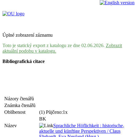
Úplné zobrazení záznamu
Toto je statický export z katalogu ze dne 02.06.2026.
Zobrazit
aktuální podobu v katalogu.
Bibliografická citace
Názory čtenářů
Známka čtenářů
Oblíbenost
(1) Půjčeno:1x
BK
Název
Sprachliche Höflichkeit : historische,
aktuelle und künftige Perspektiven / Claus
Ehrhardt, Eva Neuland (Hrsg.)