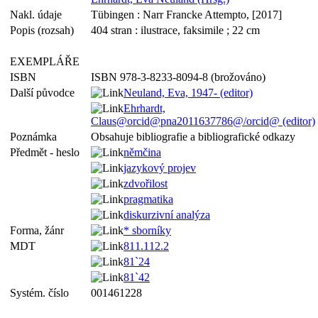
Nakl. údaje
Tübingen : Narr Francke Attempto, [2017]
Popis (rozsah)
404 stran : ilustrace, faksimile ; 22 cm
EXEMPLÁŘE
ISBN
ISBN 978-3-8233-8094-8 (brožováno)
Další původce
Neuland, Eva, 1947- (editor)
Ehrhardt,
Claus@orcid@pna2011637786@/orcid@ (editor)
Poznámka
Obsahuje bibliografie a bibliografické odkazy
Předmět - heslo
němčina
jazykový projev
zdvořilost
pragmatika
diskurzivní analýza
Forma, žánr
* sborníky
MDT
811.112.2
81`24
81`42
Systém. číslo
001461228