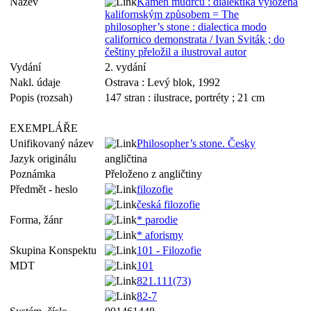
Název
Kámen mudrců : dialektika vyložená
kalifornským způsobem = The
philosopher’s stone : dialectica modo
californico demonstrata / Ivan Sviták ; do
češtiny přeložil a ilustroval autor
Vydání
2. vydání
Nakl. údaje
Ostrava : Levý blok, 1992
Popis (rozsah)
147 stran : ilustrace, portréty ; 21 cm
EXEMPLÁŘE
Unifikovaný název
Philosopher’s stone. Česky
Jazyk originálu
angličtina
Poznámka
Přeloženo z angličtiny
Předmět - heslo
filozofie
česká filozofie
Forma, žánr
* parodie
* aforismy
Skupina Konspektu
101 - Filozofie
MDT
101
821.111(73)
82-7