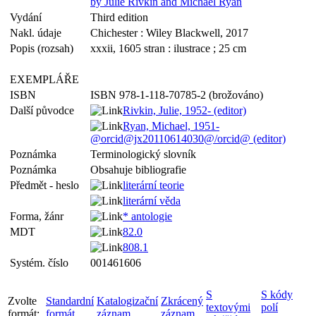
by Julie Rivkin and Michael Ryan
Vydání
Third edition
Nakl. údaje
Chichester : Wiley Blackwell, 2017
Popis (rozsah)
xxxii, 1605 stran : ilustrace ; 25 cm
EXEMPLÁŘE
ISBN
ISBN 978-1-118-70785-2 (brožováno)
Další původce
Rivkin, Julie, 1952- (editor)
Ryan, Michael, 1951-
@orcid@jx20110614030@/orcid@ (editor)
Poznámka
Terminologický slovník
Poznámka
Obsahuje bibliografie
Předmět - heslo
literární teorie
literární věda
Forma, žánr
* antologie
MDT
82.0
808.1
Systém. číslo
001461606
S
S kódy
Zvolte
Standardní
Katalogizační
Zkrácený
textovými
polí
formát:
formát
záznam
záznam