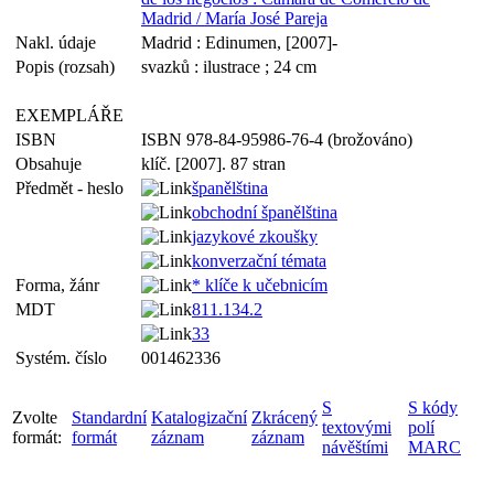
Madrid / María José Pareja
Nakl. údaje
Madrid : Edinumen, [2007]-
Popis (rozsah)
svazků : ilustrace ; 24 cm
EXEMPLÁŘE
ISBN
ISBN 978-84-95986-76-4 (brožováno)
Obsahuje
klíč. [2007]. 87 stran
Předmět - heslo
španělština
obchodní španělština
jazykové zkoušky
konverzační témata
Forma, žánr
* klíče k učebnicím
MDT
811.134.2
33
Systém. číslo
001462336
S
S kódy
Zvolte
Standardní
Katalogizační
Zkrácený
textovými
polí
formát:
formát
záznam
záznam
návěštími
MARC