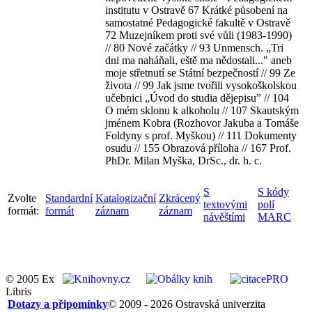
institutu v Ostravě 67 Krátké působení na
samostatné Pedagogické fakultě v Ostravě
72 Muzejníkem proti své vůli (1983-1990)
// 80 Nové začátky // 93 Unmensch. „Tri
dni ma naháňali, eště ma nědostali..." aneb
moje střetnutí se Státní bezpečností // 99 Ze
života // 99 Jak jsme tvořili vysokoškolskou
učebnici „Úvod do studia dějepisu” // 104
O mém sklonu k alkoholu // 107 Skautským
jménem Kobra (Rozhovor Jakuba a Tomáše
Foldyny s prof. Myškou) // 111 Dokumenty
osudu // 155 Obrazová příloha // 167 Prof.
PhDr. Milan Myška, DrSc., dr. h. c.
S
S kódy
Zvolte
Standardní
Katalogizační
Zkrácený
textovými
polí
formát:
formát
záznam
záznam
návěštími
MARC
© 2005 Ex
Libris
Dotazy a připomínky
© 2009 - 2026 Ostravská univerzita