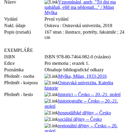
Název
Vzpomínání, aneb, "Tri dni ma
naháňali, eště ma nědostali..." / Milan
Myška
Vydání
První vydání
Nakl. údaje
Ostrava : Ostravská univerzita, 2018
Popis (rozsah)
167 stran : ilustrace, portréty, faksimile ; 24
cm
EXEMPLÁŘE
ISBN
ISBN 978-80-7464-982-0 (vázáno)
Edice
Pro memoria ; svazek 1.
Poznámka
Obsahuje bibliografické odkazy
Předmět - osoba
Myška, Milan, 1933-2016
Předmět - korpora
Ostravská univerzita. Katedra
historie
Předmět - heslo
historici -- Česko -- 20.-21. století
historiografie -- Česko -- 20.-21.
století
hospodářské dějiny -- Česko
sociální dějiny -- Česko
regionální dějiny -- Česko -- 20.
století