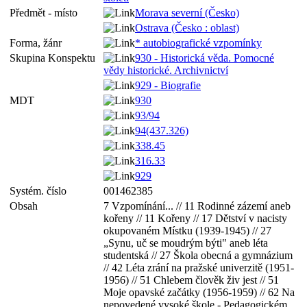
Předmět - místo
Morava severní (Česko)
Ostrava (Česko : oblast)
Forma, žánr
* autobiografické vzpomínky
Skupina Konspektu
930 - Historická věda. Pomocné
vědy historické. Archivnictví
929 - Biografie
MDT
930
93/94
94(437.326)
338.45
316.33
929
Systém. číslo
001462385
Obsah
7 Vzpomínání... // 11 Rodinné zázemí aneb
kořeny // 11 Kořeny // 17 Dětství v nacisty
okupovaném Místku (1939-1945) // 27
„Synu, uč se moudrým býti" aneb léta
studentská // 27 Škola obecná a gymnázium
// 42 Léta zrání na pražské univerzitě (1951-
1956) // 51 Chlebem člověk živ jest // 51
Moje opavské začátky (1956-1959) // 62 Na
nepovedené vysoké škole - Pedagogickém