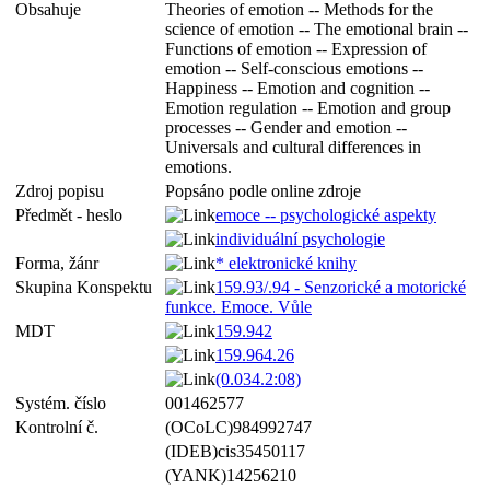
Obsahuje
Theories of emotion -- Methods for the
science of emotion -- The emotional brain --
Functions of emotion -- Expression of
emotion -- Self-conscious emotions --
Happiness -- Emotion and cognition --
Emotion regulation -- Emotion and group
processes -- Gender and emotion --
Universals and cultural differences in
emotions.
Zdroj popisu
Popsáno podle online zdroje
Předmět - heslo
emoce -- psychologické aspekty
individuální psychologie
Forma, žánr
* elektronické knihy
Skupina Konspektu
159.93/.94 - Senzorické a motorické
funkce. Emoce. Vůle
MDT
159.942
159.964.26
(0.034.2:08)
Systém. číslo
001462577
Kontrolní č.
(OCoLC)984992747
(IDEB)cis35450117
(YANK)14256210