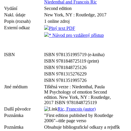
Niedenthal and François Ric
Vydání
Second edition
Nakl. údaje
New York, NY : Routledge, 2017
Popis (rozsah)
1 online zdroj
Externí odkaz
Plný text PDF
* Návod pro vzdálený přístup
ISBN
ISBN 9781351995719 (e-kniha)
ISBN 9781848725119 (print)
ISBN 9781848725126
ISBN 9781315276229
ISBN 9781351995726
Jiné médium
Tištěná verze : Niedenthal, Paula
M Psychology of emotion Second
edition. New York, NY : Routledge,
2017 ISBN 9781848725119
Další původce
Ric, François (autor)
Poznámka
"First edition published by Routledge
2006"--title page verso
Poznámka
Obsahuje bibliografické odkazy a rejstřík