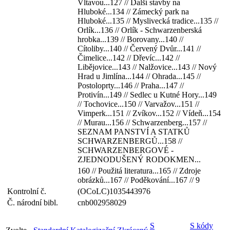
Vltavou...127 // Další stavby na
Hluboké...134 // Zámecký park na
Hluboké...135 // Myslivecká tradice...135 //
Orlík...136 // Orlík - Schwarzenberská
hrobka...139 // Borovany...140 //
Cítoliby...140 // Červený Dvůr...141 //
Čimelice...142 // Dřevíc...142 //
Libějovice...143 // Nalžovice...143 // Nový
Hrad u Jimlína...144 // Ohrada...145 //
Postoloprty...146 // Praha...147 //
Protivín...149 // Sedlec u Kutné Hory...149
// Tochovice...150 // Varvažov...151 //
Vimperk...151 // Zvíkov...152 // Vídeň...154
// Murau...156 // Schwarzenberg...157 //
SEZNAM PANSTVÍ A STATKŮ
SCHWARZENBERGŮ...158 //
SCHWARZENBERGOVÉ -
ZJEDNODUŠENÝ RODOKMEN...
160 // Použitá literatura...165 // Zdroje
obrázků...167 // Poděkování...167 // 9
Kontrolní č.
(OCoLC)1035443976
Č. národní bibl.
cnb002958029
S
S kódy