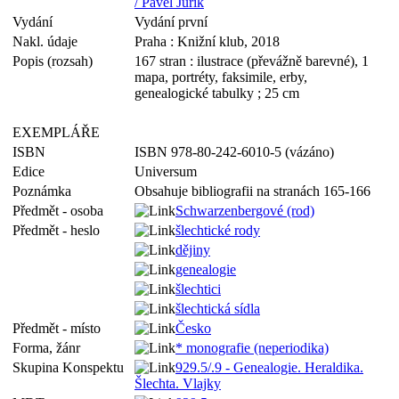
/ Pavel Juřík
Vydání
Vydání první
Nakl. údaje
Praha : Knižní klub, 2018
Popis (rozsah)
167 stran : ilustrace (převážně barevné), 1
mapa, portréty, faksimile, erby,
genealogické tabulky ; 25 cm
EXEMPLÁŘE
ISBN
ISBN 978-80-242-6010-5 (vázáno)
Edice
Universum
Poznámka
Obsahuje bibliografii na stranách 165-166
Předmět - osoba
Schwarzenbergové (rod)
Předmět - heslo
šlechtické rody
dějiny
genealogie
šlechtici
šlechtická sídla
Předmět - místo
Česko
Forma, žánr
* monografie (neperiodika)
Skupina Konspektu
929.5/.9 - Genealogie. Heraldika.
Šlechta. Vlajky