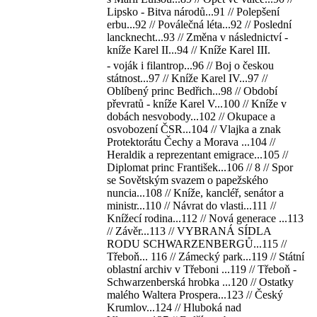
Lipsko - Bitva národů...91 // Polepšení
erbu...92 // Poválečná léta...92 // Poslední
lancknecht...93 // Změna v následnictví -
kníže Karel II...94 // Kníže Karel III.
- voják i filantrop...96 // Boj o českou
státnost...97 // Kníže Karel IV...97 //
Oblíbený princ Bedřich...98 // Období
převratů - kníže Karel V...100 // Kníže v
dobách nesvobody...102 // Okupace a
osvobození ČSR...104 // Vlajka a znak
Protektorátu Čechy a Morava ...104 //
Heraldik a reprezentant emigrace...105 //
Diplomat princ František...106 // 8 // Spor
se Sovětským svazem o papežského
nuncia...108 // Kníže, kancléř, senátor a
ministr...110 // Návrat do vlasti...111 //
Knížecí rodina...112 // Nová generace ...113
// Závěr...113 // VYBRANÁ SÍDLA
RODU SCHWARZENBERGŮ...115 //
Třeboň... 116 // Zámecký park...119 // Státní
oblastní archiv v Třeboni ...119 // Třeboň -
Schwarzenberská hrobka ...120 // Ostatky
malého Waltera Prospera...123 // Český
Krumlov...124 // Hluboká nad