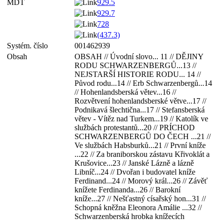
MDT
929.5
929.7
728
(437.3)
Systém. číslo
001462939
Obsah
OBSAH // Úvodní slovo... 11 // DĚJINY
RODU SCHWARZENBERGŮ...13 //
NEJSTARŠÍ HISTORIE RODU... 14 //
Původ rodu...14 // Erb Schwarzenbergů...14
// Hohenlandsberská větev...16 //
Rozvětvení hohenlandsberské větve...17 //
Podnikavá šlechtična...17 // Stefansberská
větev - Vítěz nad Turkem...19 // Katolík ve
službách protestantů...20 // PRÍCHOD
SCHWARZENBERGŮ DO ČECH ...21 //
Ve službách Habsburků...21 // První kníže
...22 // Za braniborskou zástavu Křivoklát a
Krušovice...23 // Janské Lázně a lázně
Libníč...24 // Dvořan i budovatel kníže
Ferdinand...24 // Morový král...26 // Závěť
knížete Ferdinanda...26 // Barokní
kníže...27 // Nešťastný císařský hon...31 //
Schopná kněžna Eleonora Amálie ...32 //
Schwarzenberská hrobka knížecích