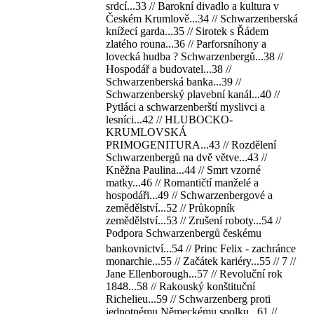
srdcí...33 // Barokní divadlo a kultura v
Českém Krumlově...34 // Schwarzenberská
knížecí garda...35 // Sirotek s Řádem
zlatého rouna...36 // Parforsníhony a
lovecká hudba ? Schwarzenbergů...38 //
Hospodář a budovatel...38 //
Schwarzenberská banka...39 //
Schwarzenberský plavební kanál...40 //
Pytláci a schwarzenberští myslivci a
lesníci...42 // HLUBOCKO-
KRUMLOVSKÁ
PRIMOGENITURA...43 // Rozdělení
Schwarzenbergů na dvě větve...43 //
Kněžna Paulina...44 // Smrt vzorné
matky...46 // Romantičtí manželé a
hospodáři...49 // Schwarzenbergové a
zemědělství...52 // Průkopník
zemědělství...53 // Zrušení roboty...54 //
Podpora Schwarzenbergů českému
bankovnictví...54 // Princ Felix - zachránce
monarchie...55 // Začátek kariéry...55 // 7 //
Jane Ellenborough...57 // Revoluční rok
1848...58 // Rakouský konštituční
Richelieu...59 // Schwarzenberg proti
jednotnému Německému spolku...61 //