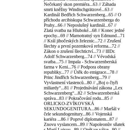
Nečekaný skon premiéra...63 // Záhada
smrti kněžny Windischgrätzové...63 //
Kardinál Bedřich Schwarzenberg...65 // O
příchodu arcibiskupa Schwarzenberga do
Prahy...66 // Neposlušný kardinál...67 //
Zlatá svatba na Hluboké...68 // Konec jedné
epochy...69 // Marnotratný syn Edmund...71
// Král jihočeských železnic...72 // Zrušení
šlechty a první pozemková reforma...72 //
Zákon o zrušení šlechtictví...73 // llIDr.
Adolf Schwarzenberg...74 // Vévodská
svatba...75 // Impala - Schwarzenberská
farma v Keni...76 // Podpora obrany
republiky...77 // Útěk do emigrace...78 //
Princ Jindřich Schwarzenberg...79 //
Vyvlastnení vlastenců...80 // „Boj o čtyři
miliardy“...81 // Projednávání zákona „Lex
Schwarzenberg“...82 // Schwarzenberská
správa...83 // Pokračování rodu...85 //
ORLICKO-ZVÍKOVSKÁ
SEKUNDOGENITURA...86 // Maršál v
čele sekundogenitury...86 // Vojenská
kariéra ...86 // Poprvé diplomatem...87 //
Znovu vyslancem...89 // Napoleonův sňatek
s Marií Luisou...89 // Opět ve válce...90 //