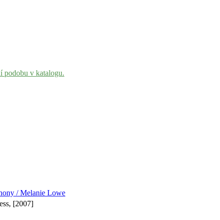
ní podobu v katalogu.
phony / Melanie Lowe
ess, [2007]