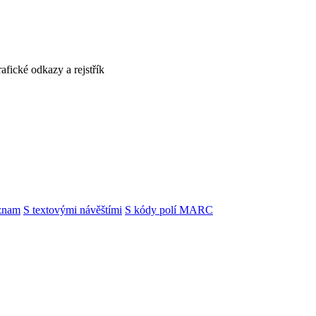
afické odkazy a rejstřík
znam
S textovými návěštími
S kódy polí MARC