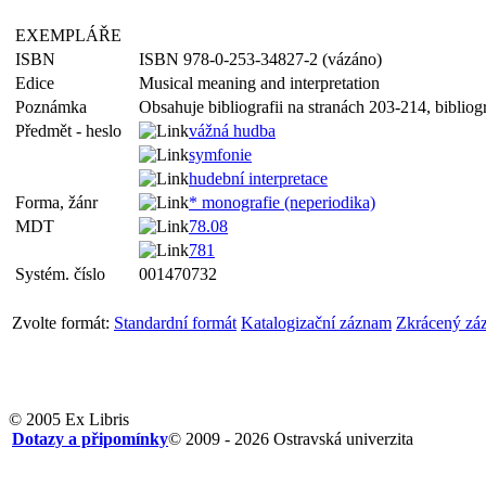
EXEMPLÁŘE
ISBN
ISBN 978-0-253-34827-2 (vázáno)
Edice
Musical meaning and interpretation
Poznámka
Obsahuje bibliografii na stranách 203-214, bibliogr
Předmět - heslo
vážná hudba
symfonie
hudební interpretace
Forma, žánr
* monografie (neperiodika)
MDT
78.08
781
Systém. číslo
001470732
Zvolte formát:
Standardní formát
Katalogizační záznam
Zkrácený zá
© 2005 Ex Libris
Dotazy a připomínky
© 2009 - 2026 Ostravská univerzita