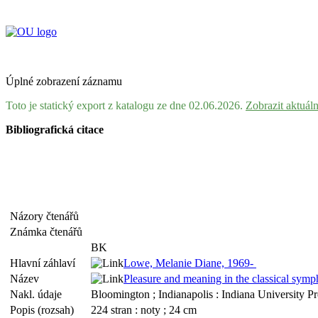
Úplné zobrazení záznamu
Toto je statický export z katalogu ze dne 02.06.2026.
Zobrazit aktuál
Bibliografická citace
Názory čtenářů
Známka čtenářů
BK
Hlavní záhlaví
Lowe, Melanie Diane, 1969-
Název
Pleasure and meaning in the classical sym
Nakl. údaje
Bloomington ; Indianapolis : Indiana University Pr
Popis (rozsah)
224 stran : noty ; 24 cm