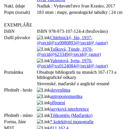
Nakl. údaje
Nadlak : Vydavateľstvo Ivan Krasko, 2017
Popis (rozsah)
183 stran : mapy, genealogické tabulky ; 24 cm
EXEMPLÁŘE
ISBN
ISBN 978-973-107-124-4 (brožováno)
Další původce
Chlebnický, Ján, 1937-
@orcid@xx0080893@/orcid@ (autor)
Tušková, Tünde, 1970-
@orcid@623349@/orcid@ (autor)
Valentová, Iveta, 1970-
@orcid@xx0124084@/orcid@ (autor)
Poznámka
Obsahuje bibliografii na stranách 167-173 a
bibliografické odkazy
Slovenské, maďarské a anglické resumé
Předmět - heslo
slovenština
antroponomastika
příjmení
jazyková interference
Předmět - místo
Tótkomlós (Maďarsko)
Forma, žánr
* kolektivní monografie
MDT
811.162.4