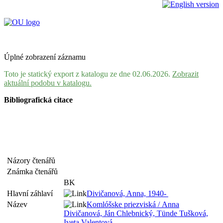
Úplné zobrazení záznamu
Toto je statický export z katalogu ze dne 02.06.2026.
Zobrazit
aktuální podobu v katalogu.
Bibliografická citace
Názory čtenářů
Známka čtenářů
BK
Hlavní záhlaví
Divičanová, Anna, 1940-
Název
Komlóšske priezviská / Anna
Divičanová, Ján Chlebnický, Tünde Tušková,
Iveta Valentová