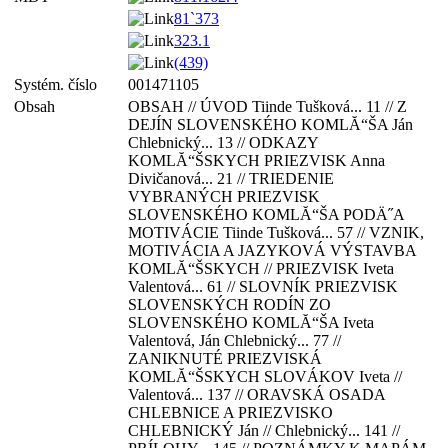
81`373
323.1
(439)
Systém. číslo
001471105
Obsah
OBSAH // ÚVOD Tiinde Tušková... 11 // Z
DEJÍN SLOVENSKÉHO KOMLĂ“ŠA Ján
Chlebnický... 13 // ODKAZY
KOMLĂ“ŠSKYCH PRIEZVISK Anna
Divičanová... 21 // TRIEDENIE
VYBRANÝCH PRIEZVISK
SLOVENSKÉHO KOMLĂ“ŠA PODÄ˝A
MOTIVÁCIE Tiinde Tušková... 57 // VZNIK,
MOTIVÁCIA A JAZYKOVÁ VÝSTAVBA
KOMLĂ“ŠSKYCH // PRIEZVISK Iveta
Valentová... 61 // SLOVNÍK PRIEZVISK
SLOVENSKÝCH RODÍN ZO
SLOVENSKÉHO KOMLĂ“ŠA Iveta
Valentová, Ján Chlebnický... 77 //
ZANIKNUTÉ PRIEZVISKÁ
KOMLĂ“ŠSKYCH SLOVÁKOV Iveta //
Valentová... 137 // ORAVSKÁ OSADA
CHLEBNICE A PRIEZVISKO
CHLEBNICKÝ Ján // Chlebnický... 141 //