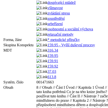
dospívající mládež
všímavost
zvládání stresu
soustředění
sebeřízení
osobnostní a sociální výchova
relaxační metody
Forma, žánr
* metodické příručky
Skupina Konspektu
159.95 - Vyšší duševní procesy
MDT
316.34
159.95
159.91
159.92
37.03
613.8
Systém. číslo
001471663
Obsah
8 // Obsah // Část I Úvod // Kapitola 1 Úvod // 
tato kniha potřebná Co je na této knize jiného? 
používat tuto knihu // Část II // Nástroje ? začl
mindfulness do praxe // Kapitola 2 // Nástroje ?
přizpůsobení mindfulness dětem a dospívajícím