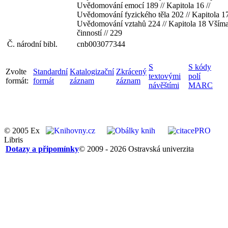
Uvědomování emocí 189 // Kapitola 16 //
Uvědomování fyzického těla 202 // Kapitola 17
Uvědomování vztahů 224 // Kapitola 18 Všíma
činností // 229
Č. národní bibl.
cnb003077344
S
S kódy
Zvolte
Standardní
Katalogizační
Zkrácený
textovými
polí
formát:
formát
záznam
záznam
návěštími
MARC
© 2005 Ex
Libris
Dotazy a připomínky
© 2009 - 2026 Ostravská univerzita