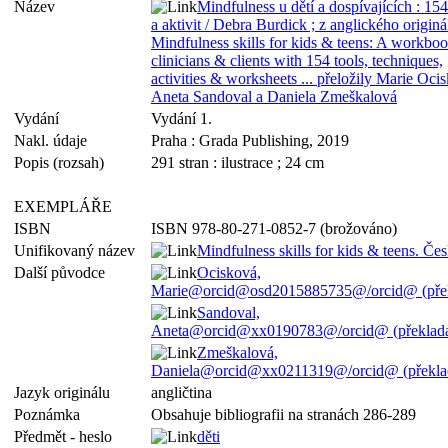
Název
Mindfulness u dětí a dospívajících : 154
a aktivit / Debra Burdick ; z anglického originá
Mindfulness skills for kids & teens: A workboo
clinicians & clients with 154 tools, techniques,
activities & worksheets ... přeložily Marie Oci
Aneta Sandoval a Daniela Zmeškalová
Vydání
Vydání 1.
Nakl. údaje
Praha : Grada Publishing, 2019
Popis (rozsah)
291 stran : ilustrace ; 24 cm
EXEMPLÁŘE
ISBN
ISBN 978-80-271-0852-7 (brožováno)
Unifikovaný název
Mindfulness skills for kids & teens. Če
Další původce
Ocisková,
Marie@orcid@osd2015885735@/orcid@ (přek
Sandoval,
Aneta@orcid@xx0190783@/orcid@ (překlada
Zmeškalová,
Daniela@orcid@xx0211319@/orcid@ (překlad
Jazyk originálu
angličtina
Poznámka
Obsahuje bibliografii na stranách 286-289
Předmět - heslo
děti