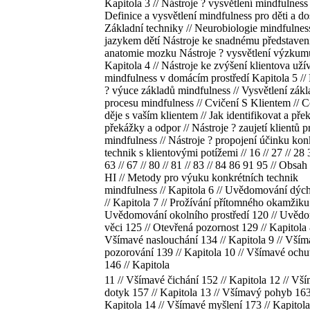
Kapitola 3 // Nástroje ? vysvětlení mindfulness 
Definice a vysvětlení mindfulness pro děti a do
Základní techniky // Neurobiologie mindfulnes
jazykem dětí Nástroje ke snadnému představen
anatomie mozku Nástroje ? vysvětlení výzkumu
Kapitola 4 // Nástroje ke zvýšení klientova uží
mindfulness v domácím prostředí Kapitola 5 // 
? výuce základů mindfulness // Vysvětlení zák
procesu mindfulness // Cvičení S Klientem // C
děje s vaším klientem // Jak identifikovat a pře
překážky a odpor // Nástroje ? zaujetí klientů p
mindfulness // Nástroje ? propojení účinku kon
technik s klientovými potížemi // 16 // 27 // 28
63 // 67 // 80 // 81 // 83 // 84 86 91 95 // Obsah 
HI // Metody pro výuku konkrétních technik
mindfulness // Kapitola 6 // Uvědomování dýc
// Kapitola 7 // Prožívání přítomného okamžiku
Uvědomování okolního prostředí 120 // Uvěd
věci 125 // Otevřená pozornost 129 // Kapitola 
Všímavé naslouchání 134 // Kapitola 9 // Vší
pozorování 139 // Kapitola 10 // Všímavé ochu
146 // Kapitola
11 // Všímavé čichání 152 // Kapitola 12 // Vš
dotyk 157 // Kapitola 13 // Všímavý pohyb 163
Kapitola 14 // Všímavé myšlení 173 // Kapitola