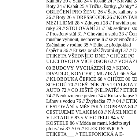
Kalhoty 20 // Sako 24 // Košile 24 // Kravata 24
Boty 24 // Kabát 25 // Trička, šortky, „žabky“ 2
OBLEČENÍ PRO ŽENU 26 // Šaty, kalhoty, 
26 // Boty 26 // DRESSCODE 26 // KONT
MEZI LIDMI 28 // Zdravení 28 // Pravidlo pra
ruky 29 // STOLOVÁNÍ 31 // Jak sedíme u sto
// Prostřený stůl 31 // Chování u stolu 33 // Če
musíme vyhnout, nechceme-li // se znemožnit 3
Začínáme v rodine 35 // Etiketa: předpoklad
úspěchu 36 // Etiketa odráží životní styl 37 // D
ETIKETA VŠEDNÍHO DNE // CHŮZE PO
ULICI DVOU A VÍCE OSOB 62 // VCHÁZ
00 BUDOVY, VYCHÁZENÍ 62 // KINO,
DIVADLO, KONCERT, MUZIKÁL 66 // Šatn
// KLOBOUKA ČEPICE 68 // CHŮZE 00 [Z
SCHODŮ 70 // DEŠTNÍK 70 // TOALETA 72
AUTO 72 // CO JEŠTĚ (NE1PATŘÍ ? ETIK
74 // Neukazujeme prstem 74 // Ruka v kapse 7
Láhev s vodou 76 // Žvýkačka 77 // 04 // ET
CESTOVÁNÍ // MĚSTSKÁ DOPRAVA 80 //
CESTUJEME VLAKEM 80 // NÁSILNICI 81
V LETADLE 83 // V HOTELU 84 // V
KOSTELE 86 // Móda se meni, kdežto styl
přetrvává 87 // 05 // ELEKTRONICKÁ
ETIKETA___ // TELEFONICKÁ A E-