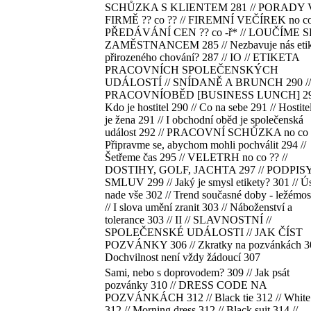
SCHŮZKA S KLIENTEM 281 // PORADY 
FIRMĚ ?? co ?? // FIREMNÍ VEČÍREK no co 
PŘEDÁVÁNÍ CEN ?? co -ř* // LOUČÍME S
ZAMĚSTNANCEM 285 // Nezbavuje nás etik
přirozeného chování? 287 // IO // ETIKETA
PRACOVNÍCH SPOLEČENSKÝCH
UDÁLOSTÍ // SNÍDANĚ A BRUNCH 290 //
PRACOVNÍOBĚD [BUSINESS LUNCH] 290
Kdo je hostitel 290 // Co na sebe 291 // Hostit
je žena 291 // I obchodní oběd je společenská
událost 292 // PRACOVNÍ SCHŮZKA no co c
Připravme se, abychom mohli pochválit 294 //
Šetřeme čas 295 // VELETRH no co ?? //
DOSTIHY, GOLF, JACHTA 297 // PODPIS
SMLUV 299 // Jaký je smysl etikety? 301 // 
nade vše 302 // Trend současné doby - ležémos
// I slova umění zranit 303 // Náboženství a
tolerance 303 // II // SLAVNOSTNÍ //
SPOLEČENSKÉ UDÁLOSTI // JAK ČÍST
POZVÁNKY 306 // Zkratky na pozvánkách 30
Dochvilnost není vždy žádoucí 307
Sami, nebo s doprovodem? 309 // Jak psát
pozvánky 310 // DRESS CODE NA
POZVÁNKÁCH 312 // Black tie 312 // White 
312 // Morning dress 312 // Black suit 314 //