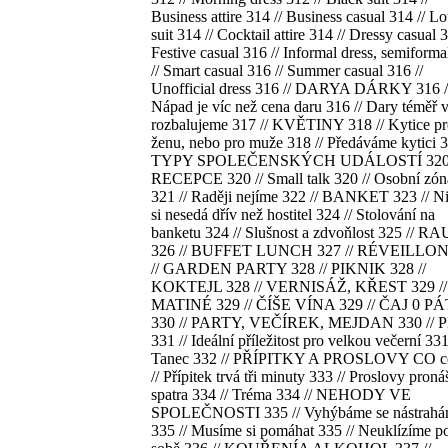
Business attire 314 // Business casual 314 // L
suit 314 // Cocktail attire 314 // Dressy casual 3
Festive casual 316 // Informal dress, semiforma
// Smart casual 316 // Summer casual 316 //
Unofficial dress 316 // DARYA DÁRKY 316 /
Nápad je víc než cena daru 316 // Dary téměř 
rozbalujeme 317 // KVĚTINY 318 // Kytice p
ženu, nebo pro muže 318 // Předáváme kytici 3
TYPY SPOLEČENSKÝCH UDÁLOSTÍ 320 
RECEPCE 320 // Small talk 320 // Osobní zón
321 // Raději nejíme 322 // BANKET 323 // N
si nesedá dřív než hostitel 324 // Stolování na
banketu 324 // Slušnost a zdvoňlost 325 // R
326 // BUFFET LUNCH 327 // RÉVEILLON
// GARDEN PARTY 328 // PIKNIK 328 //
KOKTEJL 328 // VERNISÁŽ, KŘEST 329 //
MATINÉ 329 // ČÍŠE VÍNA 329 // ČAJ 0 P
330 // PARTY, VEČÍREK, MEJDAN 330 // 
331 // Ideální příležitost pro velkou večerní 331
Tanec 332 // PŘÍPITKY A PROSLOVY CO c
// Přípitek trvá tři minuty 333 // Proslovy pron
spatra 334 // Tréma 334 // NEHODY VE
SPOLEČNOSTI 335 // Vyhýbáme se nástrah
335 // Musíme si pomáhat 335 // Neuklízíme p