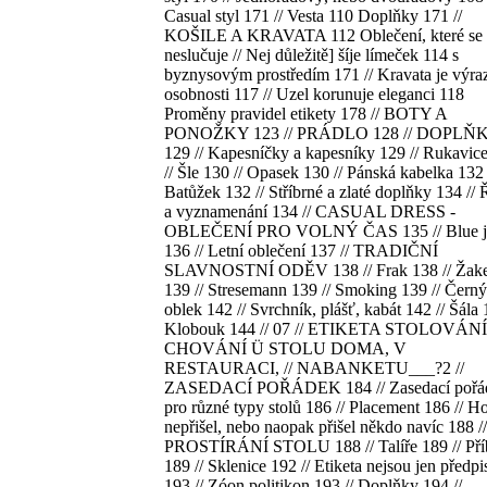
Casual styl 171 // Vesta 110 Doplňky 171 //
KOŠILE A KRAVATA 112 Oblečení, které se
neslučuje // Nej důležitě] šíje límeček 114 s
byznysovým prostředím 171 // Kravata je výr
osobnosti 117 // Uzel korunuje eleganci 118
Proměny pravidel etikety 178 // BOTY A
PONOŽKY 123 // PRÁDLO 128 // DOPLŇ
129 // Kapesníčky a kapesníky 129 // Rukavic
// Šle 130 // Opasek 130 // Pánská kabelka 132 
Batůžek 132 // Stříbrné a zlaté doplňky 134 //
a vyznamenání 134 // CASUAL DRESS -
OBLEČENÍ PRO VOLNÝ ČAS 135 // Blue j
136 // Letní oblečení 137 // TRADIČNÍ
SLAVNOSTNÍ ODĚV 138 // Frak 138 // Žake
139 // Stresemann 139 // Smoking 139 // Černý
oblek 142 // Svrchník, plášť, kabát 142 // Šála 
Klobouk 144 // 07 // ETIKETA STOLOVÁNÍ 
CHOVÁNÍ Ü STOLU DOMA, V
RESTAURACI, // NABANKETU___?2 //
ZASEDACÍ POŘÁDEK 184 // Zasedací pořá
pro různé typy stolů 186 // Placement 186 // Ho
nepřišel, nebo naopak přišel někdo navíc 188 //
PROSTÍRÁNÍ STOLU 188 // Talíře 189 // Pří
189 // Sklenice 192 // Etiketa nejsou jen předpi
193 // Zóon politikon 193 // Doplňky 194 //