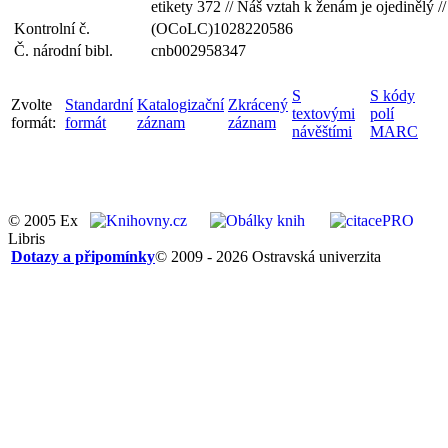
etikety 372 // Náš vztah k ženám je ojedinělý /
Kontrolní č.
(OCoLC)1028220586
Č. národní bibl.
cnb002958347
S
S kódy
Zvolte
Standardní
Katalogizační
Zkrácený
textovými
polí
formát:
formát
záznam
záznam
návěštími
MARC
© 2005 Ex
Libris
Dotazy a připomínky
© 2009 - 2026 Ostravská univerzita