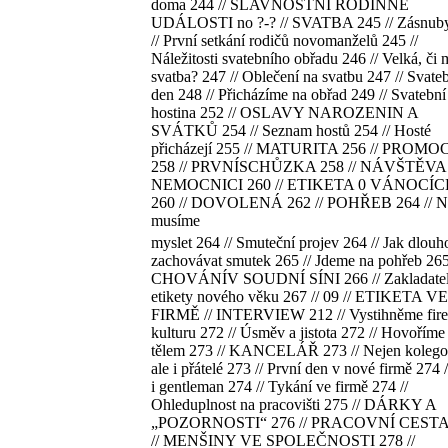
doma 244 // SLAVNOSTNÍ RODINNÉ
UDÁLOSTI no ?-? // SVATBA 245 // Zásnub
// První setkání rodičů novomanželů 245 //
Náležitosti svatebního obřadu 246 // Velká, či 
svatba? 247 // Oblečení na svatbu 247 // Svate
den 248 // Přicházíme na obřad 249 // Svatební
hostina 252 // OSLAVY NAROZENIN A
SVÁTKŮ 254 // Seznam hostů 254 // Hosté
přicházejí 255 // MATURITA 256 // PROMO
258 // PRVNÍSCHŮZKA 258 // NÁVŠTĚVA
NEMOCNICI 260 // ETIKETA 0 VÁNOCÍ
260 // DOVOLENÁ 262 // POHŘEB 264 // N
musíme
myslet 264 // Smuteční projev 264 // Jak dlouh
zachovávat smutek 265 // Jdeme na pohřeb 265
CHOVÁNÍV SOUDNÍ SÍNI 266 // Zakladate
etikety nového věku 267 // 09 // ETIKETA VE
FIRMĚ // INTERVIEW 212 // Vystihněme fir
kulturu 272 // Úsměv a jistota 272 // Hovoříme 
tělem 273 // KANCELÁŘ 273 // Nejen kolego
ale i přátelé 273 // První den v nové firmě 274 /
i gentleman 274 // Tykání ve firmě 274 //
Ohleduplnost na pracovišti 275 // DÁRKY A
„POZORNOSTI“ 276 // PRACOVNÍ CESTA
// MENŠINY VE SPOLEČNOSTI 278 //