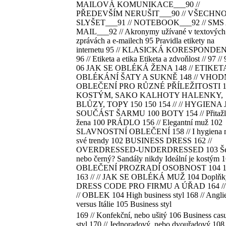
MAILOVÁ KOMUNIKACE___90 //
PŘEDEVŠÍM NERUŠIT___90 // VŠECHNO
SLYŠET___91 // NOTEBOOK___92 // SMS 
MAIL___92 // Akronymy užívané v textových
zprávách a e-mailech 95 Pravidla etikety na
internetu 95 // KLASICKÁ KORESPONDE
96 // Etiketa a etika Etiketa a zdvoňlost // 97 // 
06 JAK SE OBLÉKÁ ŽENA 148 // ETIKET
OBLÉKÁNÍ ŠATY A SUKNĚ 148 // VHOD
OBLEČENÍ PRO RŮZNÉ PŘÍLEŽITOSTI 1
KOSTÝM, SAKO KALHOTY HALENKY,
BLŮZY, TOPY 150 150 154 // // HYGIENA 
SOUČÁST ŠARMU 100 BOTY 154 // Přitažl
žena 100 PRÁDLO 156 // Elegantní muž 102
SLAVNOSTNÍ OBLEČENÍ 158 // I hygiena 
své trendy 102 BUSINESS DRESS 162 //
OVERDRESSED-UNDERDRESSED 103 Še
nebo černý? Sandály nikdy Ideální je kostým 1
OBLEČENÍ PROZRADÍ OSOBNOST 104 1
163 // // JAK SE OBLÉKÁ MUŽ 104 Doplňk
DRESS CODE PRO FIRMU A ÚŘAD 164 //
// OBLEK 104 High business styl 168 // Angli
versus Itálie 105 Business styl
169 // Konfekční, nebo ušitý 106 Business cas
styl 170 // Jednoradový, nebo dvouřadový 108