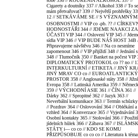
sobě 336 // KOUŘENÍA ALKOHOL 337 //
Cigarety a doutníky 337 // Alkohol 338 // To s
mám přetvařovat? 339 // Největší prohřešky 339
12 // SETKÁVÁME SE // S VÝZNAMNÝM
OSOBNOSTMI // VIP co -pb. ?? // CÍRKEV
HODNOSTÁŘI 344 // JDEME NAAKCI ZA
ÚČASTI VIP 344 // Oslovení VIP 345 // Jdem
sídla VIP 346 // VIP BUDE NÁŠ HOST 34B /
Připravujeme návštěvu 346 // Na co nesmíme
zapomenout 346 // VIP přijíždí 348 // Jednání 
348 // Tlumočník 350 // Banket na počest VIP 
DIPLOMATICKÝ PROTOKOL co ?? no // 13
INTERKULTURNÍ // ETIKETA // JINÝ KR
JINÝ MRAV CO co // EUROATLANTICKÝ
PROSTOR 358 // Anglosaské státy 358 // Jižní
Evropa 358 // Latinská Amerika 359 // Němec
359 // VÝCHODNÍ ASIE 361 // ČÍNA 361 //
Dárky 362 // Spropitné 362 // Jazyk 363 //
Neverbální komunikace 363 // Termín schůzky
// Pozdrav 364 // Oslovování 364 // Oblékání a
vzhled 364 // Konverzace 365 // Vyjednávání 3
Osobní kontakty 365 // Stolování 366 // Použití
jídelních hůlek 366 // Zábava 367 // ISLÁMS
STÁTY i— co co // KDO SE KOMU
PŘIZPŮSOBUJE co co co // Literatura k téma