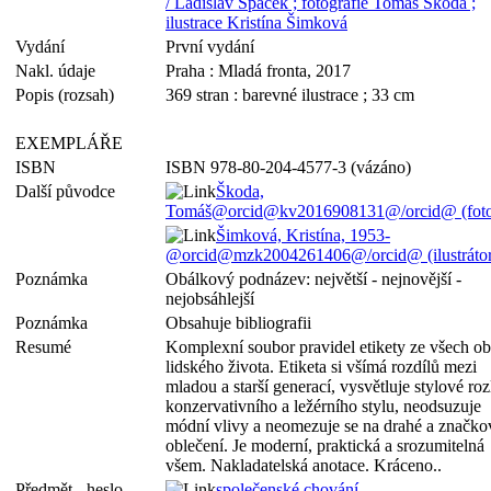
/ Ladislav Špaček ; fotografie Tomáš Škoda ;
ilustrace Kristína Šimková
Vydání
První vydání
Nakl. údaje
Praha : Mladá fronta, 2017
Popis (rozsah)
369 stran : barevné ilustrace ; 33 cm
EXEMPLÁŘE
ISBN
ISBN 978-80-204-4577-3 (vázáno)
Další původce
Škoda,
Tomáš@orcid@kv2016908131@/orcid@ (foto
Šimková, Kristína, 1953-
@orcid@mzk2004261406@/orcid@ (ilustrátor
Poznámka
Obálkový podnázev: největší - nejnovější -
nejobsáhlejší
Poznámka
Obsahuje bibliografii
Resumé
Komplexní soubor pravidel etikety ze všech obl
lidského života. Etiketa si všímá rozdílů mezi
mladou a starší generací, vysvětluje stylové roz
konzervativního a ležérního stylu, neodsuzuje
módní vlivy a neomezuje se na drahé a značko
oblečení. Je moderní, praktická a srozumitelná
všem. Nakladatelská anotace. Kráceno..
Předmět - heslo
společenské chování