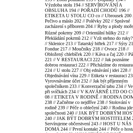
Výzdoba stolu 194 // SERVÍROVÁNÍ A
OBSLUHA 194 // POŘADÍ CHODŮ 196 //
ETIKETA U STOLU CO co // Ubrousek 200 /
Pečivo a máslo 202 // Polévky 202 // Správné
zacházení s příborem 204 // Ryby a plody moř
Různé pokrmy 209 // Orientální hůlky 212 //
Překládání pokrmů 212 // Vzít stehno do ruky
// Sklenice 213 // Tatarský biftek 217 // Sýry 21
Fondue 217 // Moučníky 218 // Ovoce 218 //
Obložený chlebíček 220 // Káva a čaj 220 // Pá
221 // V RESTAURACI 222 // Jak poznáme
dobrou restauraci 222 // Přicházíme do restaur
224 // U stolu 227 // Obj ednávání j idei 228 //
Objednávání vína 229 // Etiketa v restauraci 23
Vyrovnáváme účet 232 // Jak být příjemným
společníkem 233 // Konverzační tabu 234 // Ve
při svíčkách 234 // V KAVÁRNĚ LTD OO C\\
08 // ETIKETA V RODINĚ // RODINA DO
238 // Začněme co nejdříve 238 // Stolování v
rodině 239 // Péče o oblečení 240 // Rodina jd
společnosti 240 // JAK BÝT DOBRÝM HO
240 // JAK BÝT DOBRÝM HOSTITELEM 24
Servírujeme občerstvení 243 // HOST U NÁS
DOMA 244 // První kontakt 244 // Péče o host