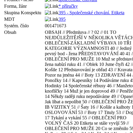
Forma, žánr
* příručky
Skupina Konspektu
395 - Společenské chování. Etiketa
MDT
395
Systém. číslo
001471673
Obsah
OBSAH // Předmluva // ? 02 // 01 TO
NEJDŮLEŽITĚJŠÍ V NĚKOLIKA VĚTÁC
OBLEČENÍ-ZÁKLADNÍ VÝBAVA 10 TŘI
KATEGORIE VÝZNAMNOSTI 40 // Jediný
pevný bod - žena PŘEDSTAVOVÁNÍ 40 41 /
OBLEČENÍ PRO MUŽE 10 Muž se představí,
žena nabízí ruku 41 // Oblek 10 Jsme čtyři 42 /
Košile 12 Představování je obřad 43 // Kravata
Pozor na jména 44 // Boty 13 ZDRAVENÍ 44 /
Ponožky 14 // Kapesníky 14 Podáváme ruku 45
Hodinky 14 Společenské rébusy 46 // Manžet
knoflíčky 14 Muž je jen doprovod 49 // Peněž
14 Někdy raději ruku nepodáváme 49 // Opase
Jak líbat a nepolíbit 50 // OBLEČENÍ PRO 
IB VIZITKY 51 // Šaty 16 // Košile a kalhoty 
OSLOVOVÁNÍ 53 // Boty 17 Tituly 53 // Do
17 Tykání a vykání 55 // OBLEČENÍ PRO
VOLNÝ ČAS 20 Etiketa se stále vyvíjí 59 //
OBLEČENÍ PRO MUŽE 20 Co se změnilo 59