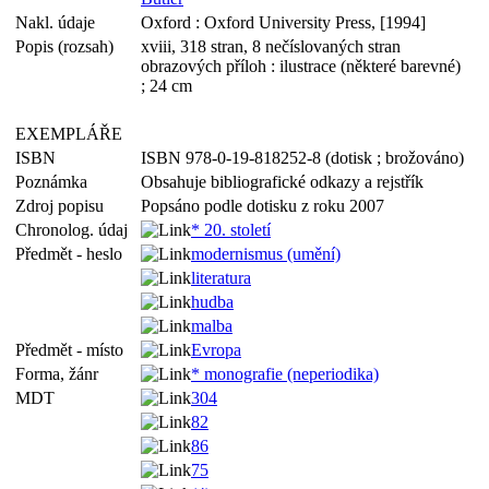
Nakl. údaje
Oxford : Oxford University Press, [1994]
Popis (rozsah)
xviii, 318 stran, 8 nečíslovaných stran
obrazových příloh : ilustrace (některé barevné)
; 24 cm
EXEMPLÁŘE
ISBN
ISBN 978-0-19-818252-8 (dotisk ; brožováno)
Poznámka
Obsahuje bibliografické odkazy a rejstřík
Zdroj popisu
Popsáno podle dotisku z roku 2007
Chronolog. údaj
* 20. století
Předmět - heslo
modernismus (umění)
literatura
hudba
malba
Předmět - místo
Evropa
Forma, žánr
* monografie (neperiodika)
MDT
304
82
86
75