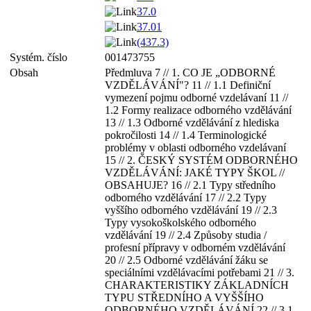
37.0
37.01
(437.3)
Systém. číslo
001473755
Obsah
Předmluva 7 // 1. CO JE „ODBORNÉ
VZDĚLÁVÁNÍ"? 11 // 1.1 Definiční
vymezení pojmu odborné vzdelávaní 11 //
1.2 Formy realizace odborného vzdělávání
13 // 1.3 Odborné vzdělávání z hlediska
pokročilosti 14 // 1.4 Terminologické
problémy v oblasti odborného vzdelávaní
15 // 2. ČESKÝ SYSTÉM ODBORNÉHO
VZDĚLÁVÁNÍ: JAKÉ TYPY ŠKOL //
OBSAHUJE? 16 // 2.1 Typy středního
odborného vzdělávání 17 // 2.2 Typy
vyššího odborného vzdělávání 19 // 2.3
Typy vysokoškolského odborného
vzdělávání 19 // 2.4 Způsoby studia /
profesní přípravy v odborném vzdělávání
20 // 2.5 Odborné vzdělávání žáku se
speciálními vzdělávacími potřebami 21 // 3.
CHARAKTERISTIKY ZÁKLADNÍCH
TYPU STŘEDNÍHO A VYŠŠÍHO
ODBORNÉHO VZDĚLÁVÁNÍ 22 // 3.1