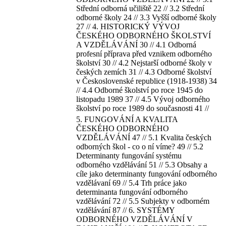
Střední odborná učiliště 22 // 3.2 Střední
odborné školy 24 // 3.3 Vyšší odborné školy
27 // 4. HISTORICKÝ VÝVOJ
ČESKÉHO ODBORNÉHO ŠKOLSTVÍ
A VZDĚLÁVÁNÍ 30 // 4.1 Odborná
profesní příprava před vznikem odborného
školství 30 // 4.2 Nejstarší odborné školy v
českých zemích 31 // 4.3 Odborné školství
v Československé republice (1918-1938) 34
// 4.4 Odborné školství po roce 1945 do
listopadu 1989 37 // 4.5 Vývoj odborného
školství po roce 1989 do současnosti 41 //
5. FUNGOVÁNÍ A KVALITA
ČESKÉHO ODBORNÉHO
VZDĚLÁVÁNÍ 47 // 5.1 Kvalita českých
odborných škol - co o ní víme? 49 // 5.2
Determinanty fungování systému
odborného vzdělávání 51 // 5.3 Obsahy a
cíle jako determinanty fungování odborného
vzdělávaní 69 // 5.4 Trh práce jako
determinanta fungování odborného
vzdělávání 72 // 5.5 Subjekty v odborném
vzdělávání 87 // 6. SYSTÉMY
ODBORNÉHO VZDĚLÁVÁNÍ V