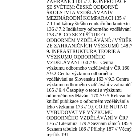
ZAHRANIČÍ 101 // 7. KONFROTACE
SE SVĚTEM: ČESKÉ ODBORNÉ
ŠKOLSTVÍ A VZDĚLÁVÁNÍV
MEZINÁRODNÍ KOMPARACI 135 //
7.1 Indikátory širšího edukačního kontextu
136 // 7.2 Indikátory odborného vzdělávání
138 // 8. CO SE ZJIŠŤUJE O
ODBORNÉM VZDĚLÁVÁNÍ: / VÝBĚR
ZE ZAHRANIČNÍCH VÝZKUMŮ 148 //
9. INFRASTRUKTURA TEORIE A
VÝZKUMU ODBORNÉHO
VZDĚLÁVÁNÍ 160 // 9.1 Centra
výzkumu odborného vzdělávání v ČR 160
// 9.2 Centra výzkumu odborného
vzdělávání na Slovensku 163 // 9.3 Centra
výzkumu odborného vzdělávání v zahraničí
165 // 9.4 Časopisy o teorii a výzkumu
odborného vzdělávání 170 // 9.5 Relevantní
knižní publikace o odborném vzdělávání a
jeho výzkumu 173 // 10. CO JE NUTNO
VYBUDOVAT VE VÝZKUMU
ODBORNÉHO VZDĚLÁVÁNÍ V ČR?
176 // Literatura 179 // Seznam rámců 185 //
Seznam tabulek 186 // Přílohy 187 // Věcný
rejstřík 191