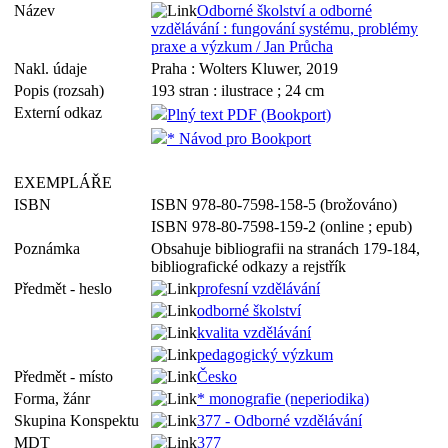
Název
Odborné školství a odborné
vzdělávání : fungování systému, problémy
praxe a výzkum / Jan Průcha
Nakl. údaje
Praha : Wolters Kluwer, 2019
Popis (rozsah)
193 stran : ilustrace ; 24 cm
Externí odkaz
Plný text PDF (Bookport)
* Návod pro Bookport
EXEMPLÁŘE
ISBN
ISBN 978-80-7598-158-5 (brožováno)
ISBN 978-80-7598-159-2 (online ; epub)
Poznámka
Obsahuje bibliografii na stranách 179-184,
bibliografické odkazy a rejstřík
Předmět - heslo
profesní vzdělávání
odborné školství
kvalita vzdělávání
pedagogický výzkum
Předmět - místo
Česko
Forma, žánr
* monografie (neperiodika)
Skupina Konspektu
377 - Odborné vzdělávání
MDT
377