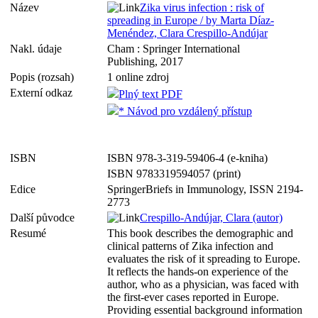
Název
Zika virus infection : risk of
spreading in Europe / by Marta Díaz-
Menéndez, Clara Crespillo-Andújar
Nakl. údaje
Cham : Springer International
Publishing, 2017
Popis (rozsah)
1 online zdroj
Externí odkaz
Plný text PDF
* Návod pro vzdálený přístup
ISBN
ISBN 978-3-319-59406-4 (e-kniha)
ISBN 9783319594057 (print)
Edice
SpringerBriefs in Immunology, ISSN 2194-
2773
Další původce
Crespillo-Andújar, Clara (autor)
Resumé
This book describes the demographic and
clinical patterns of Zika infection and
evaluates the risk of it spreading to Europe.
It reflects the hands-on experience of the
author, who as a physician, was faced with
the first-ever cases reported in Europe.
Providing essential background information