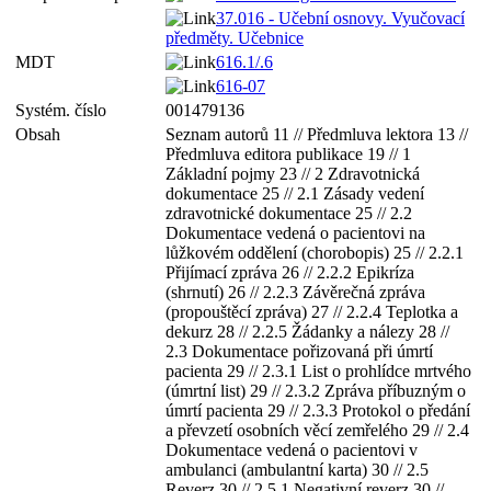
37.016 - Učební osnovy. Vyučovací
předměty. Učebnice
MDT
616.1/.6
616-07
Systém. číslo
001479136
Obsah
Seznam autorů 11 // Předmluva lektora 13 //
Předmluva editora publikace 19 // 1
Základní pojmy 23 // 2 Zdravotnická
dokumentace 25 // 2.1 Zásady vedení
zdravotnické dokumentace 25 // 2.2
Dokumentace vedená o pacientovi na
lůžkovém oddělení (chorobopis) 25 // 2.2.1
Přijímací zpráva 26 // 2.2.2 Epikríza
(shrnutí) 26 // 2.2.3 Závěrečná zpráva
(propouštěcí zpráva) 27 // 2.2.4 Teplotka a
dekurz 28 // 2.2.5 Žádanky a nálezy 28 //
2.3 Dokumentace pořizovaná při úmrtí
pacienta 29 // 2.3.1 List o prohlídce mrtvého
(úmrtní list) 29 // 2.3.2 Zpráva příbuzným o
úmrtí pacienta 29 // 2.3.3 Protokol o předání
a převzetí osobních věcí zemřelého 29 // 2.4
Dokumentace vedená o pacientovi v
ambulanci (ambulantní karta) 30 // 2.5
Reverz 30 // 2.5.1 Negativní reverz 30 //