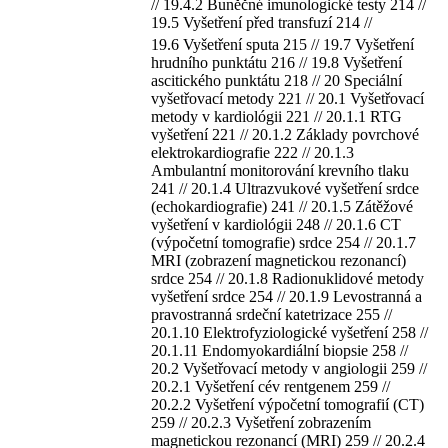
// 19.4.2 Buněčné imunologické testy 214 //
19.5 Vyšetření před transfuzí 214 //
19.6 Vyšetření sputa 215 // 19.7 Vyšetření
hrudního punktátu 216 // 19.8 Vyšetření
ascitického punktátu 218 // 20 Speciální
vyšetřovací metody 221 // 20.1 Vyšetřovací
metody v kardiológii 221 // 20.1.1 RTG
vyšetření 221 // 20.1.2 Základy povrchové
elektrokardiografie 222 // 20.1.3
Ambulantní monitorování krevního tlaku
241 // 20.1.4 Ultrazvukové vyšetření srdce
(echokardiografie) 241 // 20.1.5 Zátěžové
vyšetření v kardiológii 248 // 20.1.6 CT
(výpočetní tomografie) srdce 254 // 20.1.7
MRI (zobrazení magnetickou rezonancí)
srdce 254 // 20.1.8 Radionuklidové metody
vyšetření srdce 254 // 20.1.9 Levostranná a
pravostranná srdeční katetrizace 255 //
20.1.10 Elektrofyziologické vyšetření 258 //
20.1.11 Endomyokardiální biopsie 258 //
20.2 Vyšetřovací metody v angiologii 259 //
20.2.1 Vyšetření cév rentgenem 259 //
20.2.2 Vyšetření výpočetní tomografií (CT)
259 // 20.2.3 Vyšetření zobrazením
magnetickou rezonancí (MRI) 259 // 20.2.4