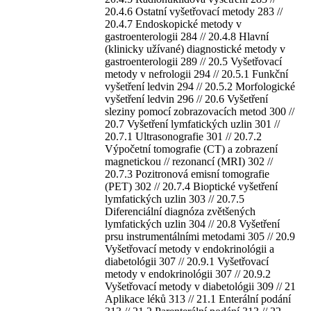
20.4.6 Ostatní vyšetřovací metody 283 //
20.4.7 Endoskopické metody v
gastroenterologii 284 // 20.4.8 Hlavní
(klinicky užívané) diagnostické metody v
gastroenterologii 289 // 20.5 Vyšetřovací
metody v nefrologii 294 // 20.5.1 Funkční
vyšetření ledvin 294 // 20.5.2 Morfologické
vyšetření ledvin 296 // 20.6 Vyšetření
sleziny pomocí zobrazovacích metod 300 //
20.7 Vyšetření lymfatických uzlin 301 //
20.7.1 Ultrasonografie 301 // 20.7.2
Výpočetní tomografie (CT) a zobrazení
magnetickou // rezonancí (MRI) 302 //
20.7.3 Pozitronová emisní tomografie
(PET) 302 // 20.7.4 Bioptické vyšetření
lymfatických uzlin 303 // 20.7.5
Diferenciální diagnóza zvětšených
lymfatických uzlin 304 // 20.8 Vyšetření
prsu instrumentálními metodami 305 // 20.9
Vyšetřovací metody v endokrinológii a
diabetológii 307 // 20.9.1 Vyšetřovací
metody v endokrinológii 307 // 20.9.2
Vyšetřovací metody v diabetológii 309 // 21
Aplikace léků 313 // 21.1 Enterální podání