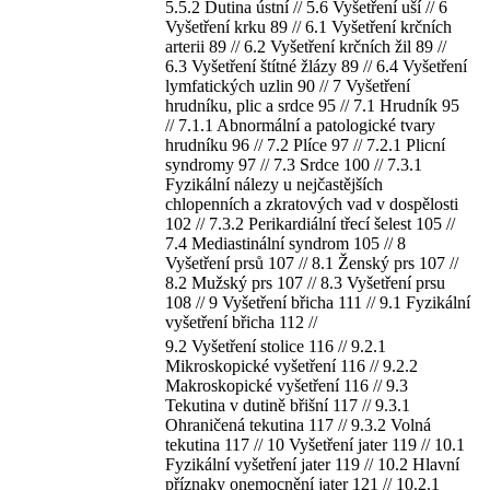
5.5.2 Dutina ústní // 5.6 Vyšetření uší // 6
Vyšetření krku 89 // 6.1 Vyšetření krčních
arterii 89 // 6.2 Vyšetření krčních žil 89 //
6.3 Vyšetření štítné žlázy 89 // 6.4 Vyšetření
lymfatických uzlin 90 // 7 Vyšetření
hrudníku, plic a srdce 95 // 7.1 Hrudník 95
// 7.1.1 Abnormální a patologické tvary
hrudníku 96 // 7.2 Plíce 97 // 7.2.1 Plicní
syndromy 97 // 7.3 Srdce 100 // 7.3.1
Fyzikální nálezy u nejčastějších
chlopenních a zkratových vad v dospělosti
102 // 7.3.2 Perikardiální třecí šelest 105 //
7.4 Mediastinální syndrom 105 // 8
Vyšetření prsů 107 // 8.1 Ženský prs 107 //
8.2 Mužský prs 107 // 8.3 Vyšetření prsu
108 // 9 Vyšetření břicha 111 // 9.1 Fyzikální
vyšetření břicha 112 //
9.2 Vyšetření stolice 116 // 9.2.1
Mikroskopické vyšetření 116 // 9.2.2
Makroskopické vyšetření 116 // 9.3
Tekutina v dutině břišní 117 // 9.3.1
Ohraničená tekutina 117 // 9.3.2 Volná
tekutina 117 // 10 Vyšetření jater 119 // 10.1
Fyzikální vyšetření jater 119 // 10.2 Hlavní
příznaky onemocnění jater 121 // 10.2.1