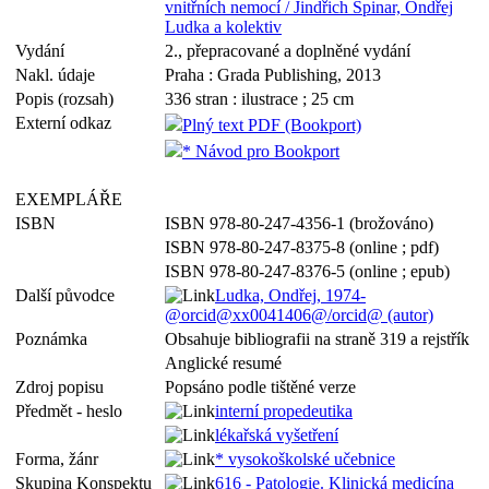
vnitřních nemocí / Jindřich Špinar, Ondřej
Ludka a kolektiv
Vydání
2., přepracované a doplněné vydání
Nakl. údaje
Praha : Grada Publishing, 2013
Popis (rozsah)
336 stran : ilustrace ; 25 cm
Externí odkaz
Plný text PDF (Bookport)
* Návod pro Bookport
EXEMPLÁŘE
ISBN
ISBN 978-80-247-4356-1 (brožováno)
ISBN 978-80-247-8375-8 (online ; pdf)
ISBN 978-80-247-8376-5 (online ; epub)
Další původce
Ludka, Ondřej, 1974-
@orcid@xx0041406@/orcid@ (autor)
Poznámka
Obsahuje bibliografii na straně 319 a rejstřík
Anglické resumé
Zdroj popisu
Popsáno podle tištěné verze
Předmět - heslo
interní propedeutika
lékařská vyšetření
Forma, žánr
* vysokoškolské učebnice
Skupina Konspektu
616 - Patologie. Klinická medicína