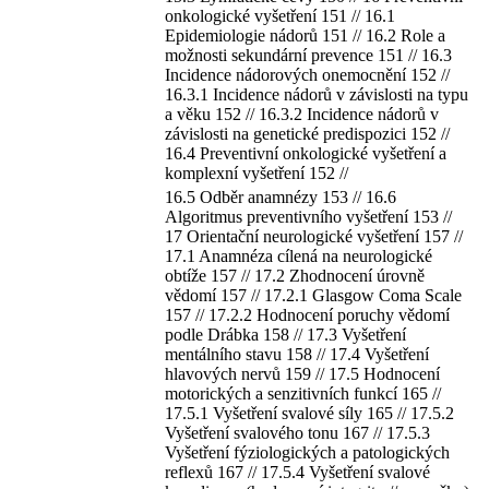
onkologické vyšetření 151 // 16.1
Epidemiologie nádorů 151 // 16.2 Role a
možnosti sekundární prevence 151 // 16.3
Incidence nádorových onemocnění 152 //
16.3.1 Incidence nádorů v závislosti na typu
a věku 152 // 16.3.2 Incidence nádorů v
závislosti na genetické predispozici 152 //
16.4 Preventivní onkologické vyšetření a
komplexní vyšetření 152 //
16.5 Odběr anamnézy 153 // 16.6
Algoritmus preventivního vyšetření 153 //
17 Orientační neurologické vyšetření 157 //
17.1 Anamnéza cílená na neurologické
obtíže 157 // 17.2 Zhodnocení úrovně
vědomí 157 // 17.2.1 Glasgow Coma Scale
157 // 17.2.2 Hodnocení poruchy vědomí
podle Drábka 158 // 17.3 Vyšetření
mentálního stavu 158 // 17.4 Vyšetření
hlavových nervů 159 // 17.5 Hodnocení
motorických a senzitivních funkcí 165 //
17.5.1 Vyšetření svalové síly 165 // 17.5.2
Vyšetření svalového tonu 167 // 17.5.3
Vyšetření fýziologických a patologických
reflexů 167 // 17.5.4 Vyšetření svalové