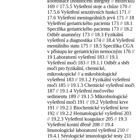
koordinace (hodnocení integrity // mozečku)
169 // 17.5.5 Vyšetření stoje a chůze 170 //
17.5.6 Vyšetření senzitivních funkcí 171 //
17.6 Vyšetření meningeálních jevů 171 // 18
Vyšetření geriatrického pacienta 173 // 18.1
Specifika geriatrického pacienta 173 // 18.2
Odběr anamnézy 173 // 18.3 Fyzikální
vyšetření a diagnostika 174 // 18.4 Vyšetření
mentálního statu 175 // 18.5 Specifika CGA
v přístupu ke geriatrickým nemocným 176 //
19 Laboratorní vyšetření 183 // 19.1
Vyšetření moči 183 // 19.1.1 Odběr a sběr
moči pro fyzikální, chemické,
mikroskopické // a mikrobiologické
vyšetření 183 // 19.1.2 Fyzikální vyšetření
moči 185 // 19.1.3 Chemické vyšetření moči
187 // 19.1.4 Vyšetření močového
sedimentu 189 // 19.1.5 Mikrobiologické
vyšetření moči 191 // 19.2 Vyšetření krve
191 // 19.2.1 Biochemické vyšetření krve
192 // 19.2.2 Hematologické vyšetření 203
// 19.2.3 Vyšetření koagulace 205 // 19.3
Vyšetření kostní dřeně 208 // 19.4
Imunologické laboratorní vyšetření 210 //
19.4.1 Sérologické imunologické testy 211