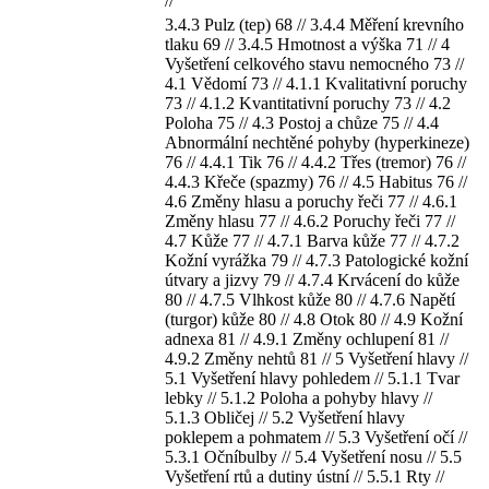
//
3.4.3 Pulz (tep) 68 // 3.4.4 Měření krevního
tlaku 69 // 3.4.5 Hmotnost a výška 71 // 4
Vyšetření celkového stavu nemocného 73 //
4.1 Vědomí 73 // 4.1.1 Kvalitativní poruchy
73 // 4.1.2 Kvantitativní poruchy 73 // 4.2
Poloha 75 // 4.3 Postoj a chůze 75 // 4.4
Abnormální nechtěné pohyby (hyperkineze)
76 // 4.4.1 Tik 76 // 4.4.2 Třes (tremor) 76 //
4.4.3 Křeče (spazmy) 76 // 4.5 Habitus 76 //
4.6 Změny hlasu a poruchy řeči 77 // 4.6.1
Změny hlasu 77 // 4.6.2 Poruchy řeči 77 //
4.7 Kůže 77 // 4.7.1 Barva kůže 77 // 4.7.2
Kožní vyrážka 79 // 4.7.3 Patologické kožní
útvary a jizvy 79 // 4.7.4 Krvácení do kůže
80 // 4.7.5 Vlhkost kůže 80 // 4.7.6 Napětí
(turgor) kůže 80 // 4.8 Otok 80 // 4.9 Kožní
adnexa 81 // 4.9.1 Změny ochlupení 81 //
4.9.2 Změny nehtů 81 // 5 Vyšetření hlavy //
5.1 Vyšetření hlavy pohledem // 5.1.1 Tvar
lebky // 5.1.2 Poloha a pohyby hlavy //
5.1.3 Obličej // 5.2 Vyšetření hlavy
poklepem a pohmatem // 5.3 Vyšetření očí //
5.3.1 Očníbulby // 5.4 Vyšetření nosu // 5.5
Vyšetření rtů a dutiny ústní // 5.5.1 Rty //