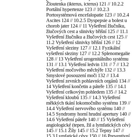
Žloutenka (ikterus, icterus) 121 // 10.2.2
Portální hypertenze 123 // 10.2.3
Portosystémová encefalopatie 123 // 10.2.4
Ascites 124 // 10.2.5 Dyspepsie a bolest u
chorob jater 124 // 11 Vyšetření žlučníku,
žlučových cest a slinivky břišní 125 // 11.1
Vyšetření žlučníku a žlučových cest 125 //
11.2 Vyšetření slinivky břišní 126 // 12
Vyšetření sleziny 127 // 12.1 Fyzikální
vyšetření sleziny 127 // 12.2 Splenomegalie
128 // 13 Vyšetření urogenitálního systému
131 // 13.1 Vyšetření ledvin 131 // 7 // 13.2
Vyšetření močového měchýře 132 // 13.3
Smyslové posouzení moči 132 // 13.4
Vyšetření zevních pohlavních orgánů 134 //
14 Vyšetření končetin a páteře 135 // 14.1
Vyšetření celkovým pohledem 135 // 14.2
Vyšetření kloubů 135 // 14.3 Vyšetření
měkkých tkání lokomočního systému 139 //
14.4 Vyšetření nervového systému 140 //
14.5 Syndromy horní hrudní apertury 140 //
14.6 Vyšetření páteře 140 // 15 Vyšetření
angiologické (tepen, žil a lymfatických cév)
145 // 15.1 Žíly 145 // 15.2 Tepny 147 //
15.3 Lymfatické cévy 150 // 16 Preventivní