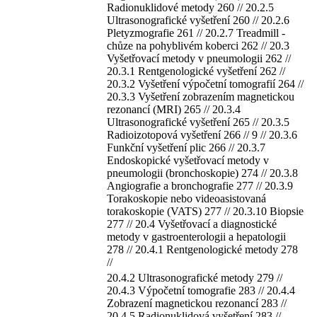
Radionuklidové metody 260 // 20.2.5
Ultrasonografické vyšetření 260 // 20.2.6
Pletyzmografie 261 // 20.2.7 Treadmill -
chůze na pohyblivém koberci 262 // 20.3
Vyšetřovací metody v pneumologii 262 //
20.3.1 Rentgenologické vyšetření 262 //
20.3.2 Vyšetření výpočetní tomografií 264 //
20.3.3 Vyšetření zobrazením magnetickou
rezonancí (MRI) 265 // 20.3.4
Ultrasonografické vyšetření 265 // 20.3.5
Radioizotopová vyšetření 266 // 9 // 20.3.6
Funkční vyšetření plic 266 // 20.3.7
Endoskopické vyšetřovací metody v
pneumologii (bronchoskopie) 274 // 20.3.8
Angiografie a bronchografie 277 // 20.3.9
Torakoskopie nebo videoasistovaná
torakoskopie (VATS) 277 // 20.3.10 Biopsie
277 // 20.4 Vyšetřovací a diagnostické
metody v gastroenterologii a hepatologii
278 // 20.4.1 Rentgenologické metody 278
//
20.4.2 Ultrasonografické metody 279 //
20.4.3 Výpočetní tomografie 283 // 20.4.4
Zobrazení magnetickou rezonancí 283 //
20.4.5 Radionuklidová vyšetření 283 //