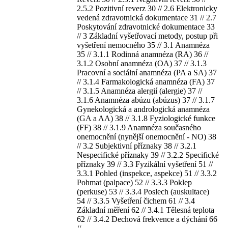
2.5.2 Pozitivní reverz 30 // 2.6 Elektronicky
vedená zdravotnická dokumentace 31 // 2.7
Poskytování zdravotnické dokumentace 33
// 3 Základní vyšetřovací metody, postup při
vyšetření nemocného 35 // 3.1 Anamnéza
35 // 3.1.1 Rodinná anamnéza (RA) 36 //
3.1.2 Osobní anamnéza (OA) 37 // 3.1.3
Pracovní a sociální anamnéza (PA a SA) 37
// 3.1.4 Farmakologická anamnéza (FA) 37
// 3.1.5 Anamnéza alergií (alergie) 37 //
3.1.6 Anamnéza abúzu (abúzus) 37 // 3.1.7
Gynekologická a andrologická anamnéza
(GA a AA) 38 // 3.1.8 Fyziologické funkce
(FF) 38 // 3.1.9 Anamnéza současného
onemocnění (nynější onemocnění - NO) 38
// 3.2 Subjektivní příznaky 38 // 3.2.1
Nespecifické příznaky 39 // 3.2.2 Specifické
příznaky 39 // 3.3 Fyzikální vyšetření 51 //
3.3.1 Pohled (inspekce, aspekce) 51 // 3.3.2
Pohmat (palpace) 52 // 3.3.3 Poklep
(perkuse) 53 // 3.3.4 Poslech (auskultace)
54 // 3.3.5 Vyšetření čichem 61 // 3.4
Základní měření 62 // 3.4.1 Tělesná teplota
62 // 3.4.2 Dechová frekvence a dýchání 66