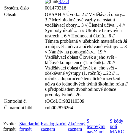
373.3
Systém. číslo
001479316
Obsah
OBSAH // Úvod... 2 // Vzdělávací obory...
3 // Mezipředmětové vazby na ostatní
vzdělávací obory... 3 // Členění učiva... 4 //
Symboly úkolů... 5 // Úkoly v barevných
rastrech... 6 // Hodnocení úkolů... 6 //
Témata probíraná v učebních materiálech Já
a můj svět - učivo a očekávané výstupy ... 8
// Náměty na pomocníčky... 19 //
Vzdělávací oblast Člověk a jeho svět -
klíčové kompetence (1. ročník)...20 //
Vzdělávací oblast Člověk a jeho svět -
očekávané výstupy (1. ročník) ...22 // 1.
ročník - doporučené tematické rozvržení
učiva do jednotlivých týdnů školního roku //
s předpokladem dvouhodinové dotace
prvouky týdně...26
Kontrolní č.
(OCoLC)982110309
Č. národní bibl.
cnb002876264
S
S kódy
Zvolte
Standardní
Katalogizační
Zkrácený
textovými
polí
formát:
formát
záznam
záznam
návěštími
MARC