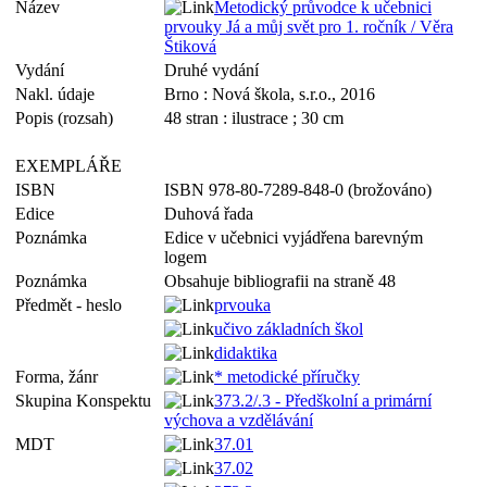
Název
Metodický průvodce k učebnici
prvouky Já a můj svět pro 1. ročník / Věra
Štiková
Vydání
Druhé vydání
Nakl. údaje
Brno : Nová škola, s.r.o., 2016
Popis (rozsah)
48 stran : ilustrace ; 30 cm
EXEMPLÁŘE
ISBN
ISBN 978-80-7289-848-0 (brožováno)
Edice
Duhová řada
Poznámka
Edice v učebnici vyjádřena barevným
logem
Poznámka
Obsahuje bibliografii na straně 48
Předmět - heslo
prvouka
učivo základních škol
didaktika
Forma, žánr
* metodické příručky
Skupina Konspektu
373.2/.3 - Předškolní a primární
výchova a vzdělávání
MDT
37.01
37.02