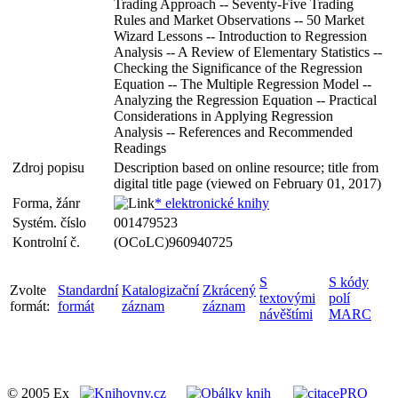
Trading Approach -- Seventy-Five Trading
Rules and Market Observations -- 50 Market
Wizard Lessons -- Introduction to Regression
Analysis -- A Review of Elementary Statistics --
Checking the Significance of the Regression
Equation -- The Multiple Regression Model --
Analyzing the Regression Equation -- Practical
Considerations in Applying Regression
Analysis -- References and Recommended
Readings
Zdroj popisu
Description based on online resource; title from
digital title page (viewed on February 01, 2017)
Forma, žánr
* elektronické knihy
Systém. číslo
001479523
Kontrolní č.
(OCoLC)960940725
S
S kódy
Zvolte
Standardní
Katalogizační
Zkrácený
textovými
polí
formát:
formát
záznam
záznam
návěštími
MARC
© 2005 Ex