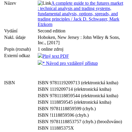
Název
A complete guide to the futures market
: technical analysis and trading systems,
fundamental analysis, options, spreads, and
trading principles / Jack D. Schwager, Mark
Etzkorn
Vydání
Second edition
Nakl. údaje
Hoboken, New Jersey : John Wiley & Sons,
Inc., [2017]
Popis (rozsah)
1 online zdroj
Externí odkaz
Plný text PDF
* Návod pro vzdálený přístup
ISBN
ISBN 9781119209713 (elektronická kniha)
ISBN 1119209714 (elektronická kniha)
ISBN 9781118859544 (elektronická kniha)
ISBN 1118859545 (elektronická kniha)
ISBN !9781118859599 (chyb.)
ISBN !1118859596 (chyb.)
ISBN !9781118853757 (chyb.) (broožováno)
ISBN 111885375X