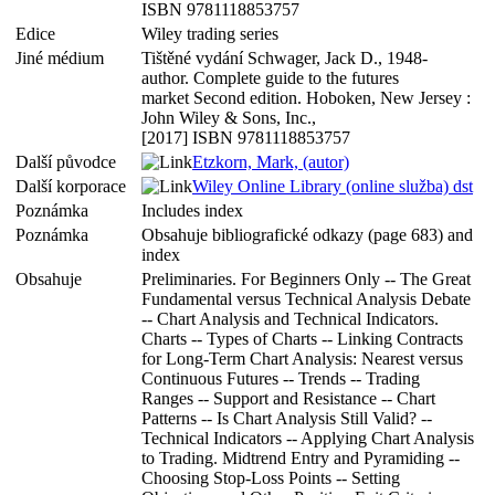
ISBN 9781118853757
Edice
Wiley trading series
Jiné médium
Tištěné vydání Schwager, Jack D., 1948-
author. Complete guide to the futures
market Second edition. Hoboken, New Jersey :
John Wiley & Sons, Inc.,
[2017] ISBN 9781118853757
Další původce
Etzkorn, Mark, (autor)
Další korporace
Wiley Online Library (online služba) dst
Poznámka
Includes index
Poznámka
Obsahuje bibliografické odkazy (page 683) and
index
Obsahuje
Preliminaries. For Beginners Only -- The Great
Fundamental versus Technical Analysis Debate
-- Chart Analysis and Technical Indicators.
Charts -- Types of Charts -- Linking Contracts
for Long-Term Chart Analysis: Nearest versus
Continuous Futures -- Trends -- Trading
Ranges -- Support and Resistance -- Chart
Patterns -- Is Chart Analysis Still Valid? --
Technical Indicators -- Applying Chart Analysis
to Trading. Midtrend Entry and Pyramiding --
Choosing Stop-Loss Points -- Setting