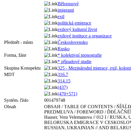
Bělorusové
imigranti
exil
politická emigrace
exilový kulturní život
exilové instituce a organizace
Předmět - místo
Československo
Rusko
Forma, žánr
* kolektivní monografie
* případové studie
Skupina Konspektu
325 - Mezinárodní migrace, exil, kolon
MDT
316.7
314.15
(437)
(470+571)
Systém. číslo
001479748
Obsah
OBSAH / TABLE OF CONTENTS / ŃÎÄĹĐĆ
PREDMLUVA / FOREWORD / ĎĐĹÄČŃËÎÂČ
Hauser, Vera Velemanova // 012 I / RUSK
BELORUSKA EMIGRACE V CESKOSLO
RUSSIAN, UKRAINIAN // AND BELARU