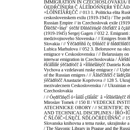
IMMIGRATION IN CZECHOSLOVAKIA/ 
ÓĘĐŔČÍŃĘŔß Č ÁĹËÎĐÓŃŃĘŔß ÝĚČĂĐ
×ĹŐÎŃËÎÂŔĘČČ // 013 1. Politicka elita Rusk
ceskoslovenskem exilu (1919-1945) / The politic
Russian Empire // in Czechoslovak exile (1919
Ďîëčňč÷ĺńęŕ˙ ýëčňŕ Đîńńčéńęîé čěďĺđčč â čçăíŕ
(1919-1945) Sergej Gagen // 032 2. Emigranti
medzivojnoveho Slovenska / // Emigres from Ru
Slovakia / // Ýěčăđŕíňű čç Đîńńčč íŕ ňĺđđčňîđčč
Lubica Marhulova // 052 3. Belorusove na okr
emigrace v Ceskoslovensku / // Belarusians on t
interwar emigration in Czechoslovakia / Áĺëîđ
ěĺćâîĺííîé ýěčăđŕöčč â ×ĺőîńëîâŕęčč Daniela Kol
Vychova a vzdelavani ruske emigrace / // Upbr
of the Russian emigres / // Âîńďčňŕíčĺ č îáđŕçîâ
ýěčăđŕöčč Anastazie Koprivova // 128 5. Ukraj
mezivalecnem Ceskoslovensku / // Ukrainian ed
Czechoslovakia
/ // Óęđŕčíńęčĺ ó÷ĺáíűĺ çŕâĺäĺíč˙ â ×ĺőîńëîâŕęčč 
Miroslav Tomek // 150 II / VEDECKE INST
ATECHNICKE OBORY / // SCIENTIFIC I
AND TECHNICAL DISCIPLINES / ÍŔÓ×Í
Č ŇĹŐÍČ×ĹŃĘČĹ ŃĎĹÖČŔËÜÍÎŃŇČ // 151 
Slovanska knihovna a tema ruske, ukrajinske a
/ The Slavonic Library in Prague and the Russ