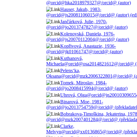
@orcid@hka2018979327@/orcid@ (autor)
Hauser, Jakub, 1983-
@orcid@js20081106015@/orcid@ (autor) (edi
Jančárková, Julie, 1970-
@orcid@jo2013747827@/orcid@ (autor)
Kolenovská, Daniela, 1976-
@orcid@js20070112004@/orcid@ (autor)
Kopřivová, Anastazie, 1936-
@orcid@jk01061747@/orcid@ (autor)
Kuthanová,
Michaela@orcid@osa2014821612@/orcid@ (a
Pelens‘ka,
Oksana@orcid@mzk2006322801@/orcid@ (a
Tomek, Miroslav, 1984-
@orcid@jo2008415994@/orcid@ (autor)
Uhrová, Olga@orcid@jn20010309655@
Binarová, Moe, 1981-
@orcid@jo2013754759@/orcid@ (překladatel
Bobrakova-Timoškina, Jekaterina, 1978
@orcid@mzk2007401284@/orcid@ (překladat
Clarke,
Melvyn@orcid@xx0136865@/orcid@ (překlad