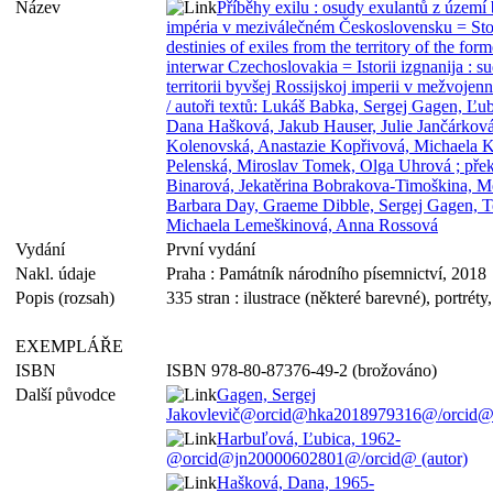
Název
Příběhy exilu : osudy exulantů z územ
impéria v meziválečném Československu = Stori
destinies of exiles from the territory of the fo
interwar Czechoslovakia = Istorii izgnanija : s
territorii byvšej Rossijskoj imperii v mežvojen
/ autoři textů: Lukáš Babka, Sergej Gagen, Ľu
Dana Hašková, Jakub Hauser, Julie Jančárková
Kolenovská, Anastazie Kopřivová, Michaela 
Pelenská, Miroslav Tomek, Olga Uhrová ; pře
Binarová, Jekatěrina Bobrakova-Timoškina, M
Barbara Day, Graeme Dibble, Sergej Gagen, T
Michaela Lemeškinová, Anna Rossová
Vydání
První vydání
Nakl. údaje
Praha : Památník národního písemnictví, 2018
Popis (rozsah)
335 stran : ilustrace (některé barevné), portréty
EXEMPLÁŘE
ISBN
ISBN 978-80-87376-49-2 (brožováno)
Další původce
Gagen, Sergej
Jakovlevič@orcid@hka2018979316@/orcid@ (a
Harbuľová, Ľubica, 1962-
@orcid@jn20000602801@/orcid@ (autor)
Hašková, Dana, 1965-