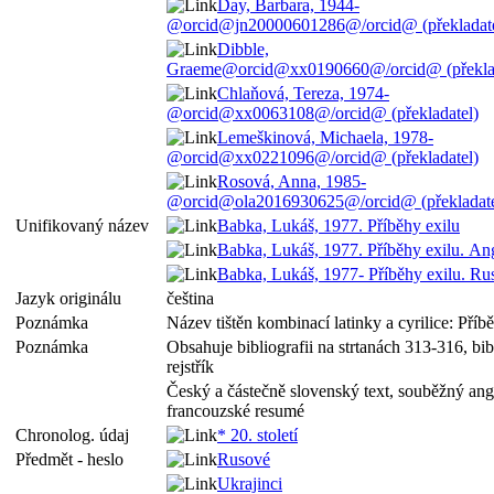
Day, Barbara, 1944-
@orcid@jn20000601286@/orcid@ (překladate
Dibble,
Graeme@orcid@xx0190660@/orcid@ (překlad
Chlaňová, Tereza, 1974-
@orcid@xx0063108@/orcid@ (překladatel)
Lemeškinová, Michaela, 1978-
@orcid@xx0221096@/orcid@ (překladatel)
Rosová, Anna, 1985-
@orcid@ola2016930625@/orcid@ (překladate
Unifikovaný název
Babka, Lukáš, 1977. Příběhy exilu
Babka, Lukáš, 1977. Příběhy exilu. An
Babka, Lukáš, 1977- Příběhy exilu. Ru
Jazyk originálu
čeština
Poznámka
Název tištěn kombinací latinky a cyrilice: Příb
Poznámka
Obsahuje bibliografii na strtanách 313-316, bi
rejstřík
Český a částečně slovenský text, souběžný angl
francouzské resumé
Chronolog. údaj
* 20. století
Předmět - heslo
Rusové
Ukrajinci