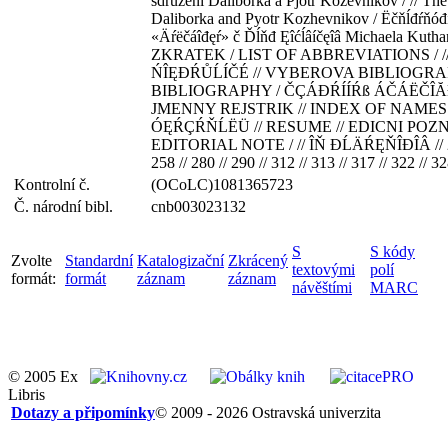
sdruzeni Daliborka a Pjotr Kozevnikov / // The
Daliborka and Pyotr Kozhevnikov / Ëčňĺđŕňóđí
«Äŕëčáîđęŕ» č Ďĺňđ Ęîćĺâíčęîâ Michaela Kut
ZKRATEK / LIST OF ABBREVIATIONS / 
ŃÎĘĐŔŮĹÍČÉ // VYBEROVA BIBLIOGRAF
BIBLIOGRAPHY / ČÇÁĐŔÍÍŔß ÁČÁËČÎĂ
JMENNY REJSTRIK // INDEX OF NAMES /
ÓĘŔÇŔŇĹËÜ // RESUME // EDICNI POZ
EDITORIAL NOTE / // ÎŇ ĐĹÄŔĘŇÎĐÎÂ // 226 
258 // 280 // 290 // 312 // 313 // 317 // 322 // 32
Kontrolní č.
(OCoLC)1081365723
Č. národní bibl.
cnb003023132
S
S kódy
Zvolte
Standardní
Katalogizační
Zkrácený
textovými
polí
formát:
formát
záznam
záznam
návěštími
MARC
© 2005 Ex
Libris
Dotazy a připomínky
© 2009 - 2026 Ostravská univerzita