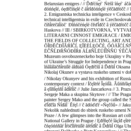
Belarusian emigres / // Ďđŕćńęŕ˙ Ńëŕâ˙íńęŕ˙ áčáë
đóńńęîé, óęđŕčíńęîé č áĺëîđóńńęîé ýěčăđŕöčč //
2. Emigrantska technicka inteligence v Ceskosl
technical intelligentsia in exile in Czechoslova
číňĺëëčăĺíöč˙ Đîńńčéńęîé čěďĺđčč â ýěčăđŕöčč 
Haskova // III / SBIRKOTVORNA, VYTV
LITERARNI CINNOST EMIGRACE / EMI
THE FIELDS OF COLLECTING, ART AND
ÔÎĐĚČĐÎÂŔÍČĹ ĘÎËËĹĘÖČÉ, ŐÓÄÎĆĹŃŇ
ËČŇĹĐŔŇÓĐÍŔß ÄĹßŇĹËÜÍÎŃŇÜ ÝĚČĂĐ
Muzeum osvobozeneckeho boje Ukrajiny v Pra
of Ukraine’s Struggle for Independence in Prag
îńâîáîäčňĺëüíîé áîđüáű Óęđŕčíű â Ďđŕăĺ Oksana 
Nikolaj Okunev a vystava ruskeho umeni v d
/ Nikolay Okunyev and his exhibition of Russian
contemporary context / Íčęîëŕé Îęóíĺâ. Âűńňŕâę
â ęîíňĺęńňĺ âđĺěĺíč // Julie Jancarkova // 3. Pra
Sergeje Maka a skupina Skytove / // The Pragu
painter Sergey Mako and the group called the 
ďĺđčîä Ńĺđăĺ˙ Ěŕęî // č ăđóďďŕ «Ńęčôű» // Jaku
Nekolik nahlednuti do sbirek ruskeho umeni Na
Praze / A few glimpses into the Russian art colle
National Gallery in Prague / Ęđŕňęčé îáçîđ ęîë
čńęóńńňâŕ Íŕöčîíŕëüíîé ăŕëĺđĺč â Ďđŕăĺ Olga Uhro