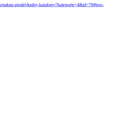
om/nakup-prodej/knihy-katalogy/?kategorie=4&id=79#box-