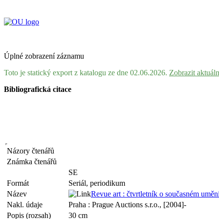
Úplné zobrazení záznamu
Toto je statický export z katalogu ze dne 02.06.2026.
Zobrazit aktuál
Bibliografická citace
Názory čtenářů
Známka čtenářů
SE
Formát
Seriál, periodikum
Název
Revue art : čtvrtletník o současném uměn
Nakl. údaje
Praha : Prague Auctions s.r.o., [2004]-
Popis (rozsah)
30 cm