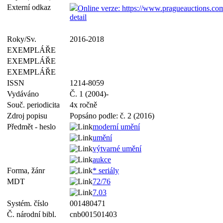
Externí odkaz
Online verze: https://www.pragueauctions.c
detail
Roky/Sv.
2016-2018
EXEMPLÁŘE
EXEMPLÁŘE
EXEMPLÁŘE
ISSN
1214-8059
Vydáváno
Č. 1 (2004)-
Souč. periodicita
4x ročně
Zdroj popisu
Popsáno podle: č. 2 (2016)
Předmět - heslo
moderní umění
umění
výtvarné umění
aukce
Forma, žánr
* seriály
MDT
72/76
7.03
Systém. číslo
001480471
Č. národní bibl.
cnb001501403