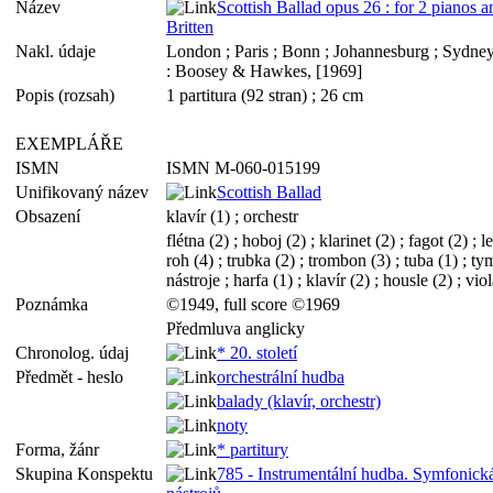
Název
Scottish Ballad opus 26 : for 2 pianos 
Britten
Nakl. údaje
London ; Paris ; Bonn ; Johannesburg ; Sydne
: Boosey & Hawkes, [1969]
Popis (rozsah)
1 partitura (92 stran) ; 26 cm
EXEMPLÁŘE
ISMN
ISMN M-060-015199
Unifikovaný název
Scottish Ballad
Obsazení
klavír (1) ; orchestr
flétna (2) ; hoboj (2) ; klarinet (2) ; fagot (2) ; l
roh (4) ; trubka (2) ; trombon (3) ; tuba (1) ; t
nástroje ; harfa (1) ; klavír (2) ; housle (2) ; vi
Poznámka
©1949, full score ©1969
Předmluva anglicky
Chronolog. údaj
* 20. století
Předmět - heslo
orchestrální hudba
balady (klavír, orchestr)
noty
Forma, žánr
* partitury
Skupina Konspektu
785 - Instrumentální hudba. Symfonick