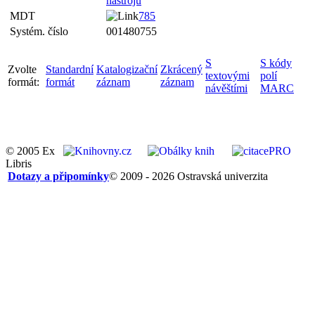
nástrojů
MDT
785
Systém. číslo
001480755
S
S kódy
Zvolte
Standardní
Katalogizační
Zkrácený
textovými
polí
formát:
formát
záznam
záznam
návěštími
MARC
© 2005 Ex
Libris
Dotazy a připomínky
© 2009 - 2026 Ostravská univerzita