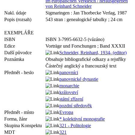
im europäischen Vergleich / herausgegeben
von Reinhard Schneider
Nakl. údaje
Sigmaringen : Jan Thorbecke Verlag, 1987
Popis (rozsah)
543 stran : genealogické tabulky ; 24 cm
EXEMPLÁŘE
ISBN
ISBN 3-7995-6632-5 (vázáno)
Edice
Vorträge und Forschungen ; Band XXXII
Další původce
Schneider, Reinhard, 1934- (editor)
Poznámka
Obsahuje bibliografické odkazy a rejstříky
Částečný anglický a francouzský text
Předmět - heslo
panovníci
panovnické dynastie
monarchie
království
státní zřízení
pozdní středověk
Předmět - místo
Evropa
Forma, žánr
* kolektivní monografie
Skupina Konspektu
321 - Politologie
MDT
321