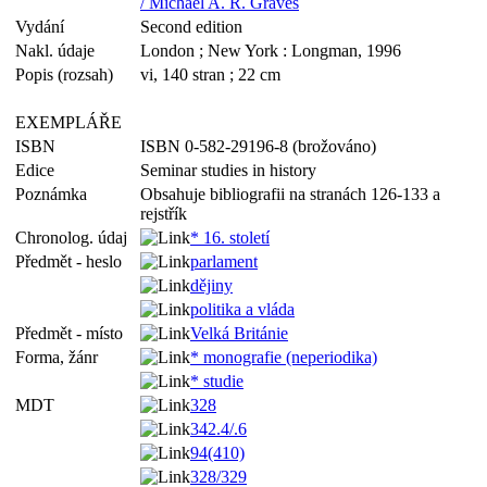
/ Michael A. R. Graves
Vydání
Second edition
Nakl. údaje
London ; New York : Longman, 1996
Popis (rozsah)
vi, 140 stran ; 22 cm
EXEMPLÁŘE
ISBN
ISBN 0-582-29196-8 (brožováno)
Edice
Seminar studies in history
Poznámka
Obsahuje bibliografii na stranách 126-133 a
rejstřík
Chronolog. údaj
* 16. století
Předmět - heslo
parlament
dějiny
politika a vláda
Předmět - místo
Velká Británie
Forma, žánr
* monografie (neperiodika)
* studie
MDT
328
342.4/.6
94(410)
328/329