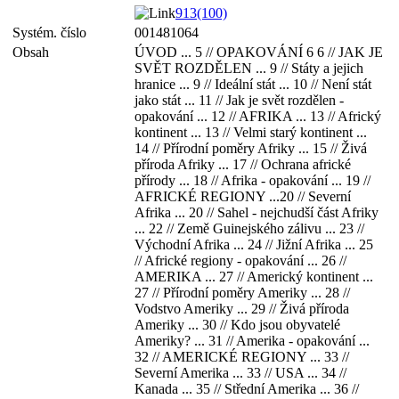
913(100)
Systém. číslo
001481064
Obsah
ÚVOD ... 5 // OPAKOVÁNÍ 6 6 // JAK JE
SVĚT ROZDĚLEN ... 9 // Státy a jejich
hranice ... 9 // Ideální stát ... 10 // Není stát
jako stát ... 11 // Jak je svět rozdělen -
opakování ... 12 // AFRIKA ... 13 // Africký
kontinent ... 13 // Velmi starý kontinent ...
14 // Přírodní poměry Afriky ... 15 // Živá
příroda Afriky ... 17 // Ochrana africké
přírody ... 18 // Afrika - opakování ... 19 //
AFRICKÉ REGIONY ...20 // Severní
Afrika ... 20 // Sahel - nejchudší část Afriky
... 22 // Země Guinejského zálivu ... 23 //
Východní Afrika ... 24 // Jižní Afrika ... 25
// Africké regiony - opakování ... 26 //
AMERIKA ... 27 // Americký kontinent ...
27 // Přírodní poměry Ameriky ... 28 //
Vodstvo Ameriky ... 29 // Živá příroda
Ameriky ... 30 // Kdo jsou obyvatelé
Ameriky? ... 31 // Amerika - opakování ...
32 // AMERICKÉ REGIONY ... 33 //
Severní Amerika ... 33 // USA ... 34 //
Kanada ... 35 // Střední Amerika ... 36 //