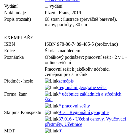
Vydání
1. vydání
Nakl. údaje
Plzeň : Fraus, 2019
Popis (rozsah)
68 stran : ilustrace (převážně barevné),
mapy, portréty ; 30 cm
EXEMPLÁŘE
ISBN
ISBN 978-80-7489-485-5 (brožováno)
Edice
Škola s nadhledem
Poznámka
Obálkový podnázev: pracovní sešit - 2 v 1 -
online cvičení
Pracovní sešit k jakékoliv učebnici
zeměpisu pro 7. ročník
Předmět - heslo
zeměpis
regionální geografie světa
Forma, žánr
* učebnice základních a středních
škol
* pracovní sešity
Skupina Konspektu
913 - Regionální geografie
37.016 - Učební osnovy. Vyučovací
předměty. Učebnice
MDT
91