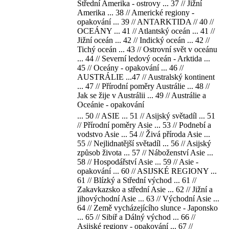
Střední Amerika - ostrovy ... 37 // Jižní
Amerika ... 38 // Americké regiony -
opakování ... 39 // ANTARKTIDA // 40 //
OCEÁNY ... 41 // Atlantský oceán ... 41 //
Jižní oceán ... 42 // Indický oceán ... 42 //
Tichý oceán ... 43 // Ostrovní svět v oceánu
... 44 // Severní ledový oceán - Arktida ...
45 // Oceány - opakování ... 46 //
AUSTRÁLIE ...47 // Australský kontinent
... 47 // Přírodní poměry Austrálie ... 48 //
Jak se žije v Austrálii ... 49 // Austrálie a
Oceánie - opakování
... 50 // ASIE ... 51 // Asijský světadíl ... 51
// Přírodní poměry Asie ... 53 // Podnebí a
vodstvo Asie ... 54 // Živá příroda Asie ...
55 // Nejlidnatější světadíl ... 56 // Asijský
způsob života ... 57 // Náboženství Asie ...
58 // Hospodářství Asie ... 59 // Asie -
opakování ... 60 // ASIJSKÉ REGIONY ...
61 // Blízký a Střední východ ... 61 //
Zakavkazsko a střední Asie ... 62 // Jižní a
jihovýchodní Asie ... 63 // Východní Asie ...
64 // Země vycházejícího slunce - Japonsko
... 65 // Sibiř a Dálný východ ... 66 //
Asijské regiony - opakování ... 67 //