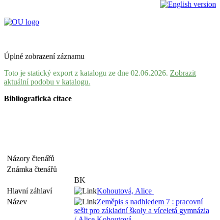
Úplné zobrazení záznamu
Toto je statický export z katalogu ze dne 02.06.2026.
Zobrazit
aktuální podobu v katalogu.
Bibliografická citace
Názory čtenářů
Známka čtenářů
BK
Hlavní záhlaví
Kohoutová, Alice
Název
Zeměpis s nadhledem 7 : pracovní
sešit pro základní školy a víceletá gymnázia
/ Alice Kohoutová