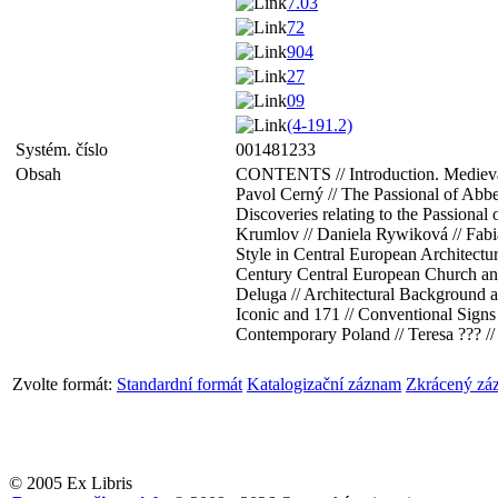
7.03
72
904
27
09
(4-191.2)
Systém. číslo
001481233
Obsah
CONTENTS // Introduction. Medieval 
Pavol Cerný // The Passional of Abb
Discoveries relating to the Passiona
Krumlov // Daniela Rywiková // Fabiá
Style in Central European Architectu
Century Central European Church and 
Deluga // Architectural Background a
Iconic and 171 // Conventional Signs 
Contemporary Poland // Teresa ??? /
Zvolte formát:
Standardní formát
Katalogizační záznam
Zkrácený zá
© 2005 Ex Libris