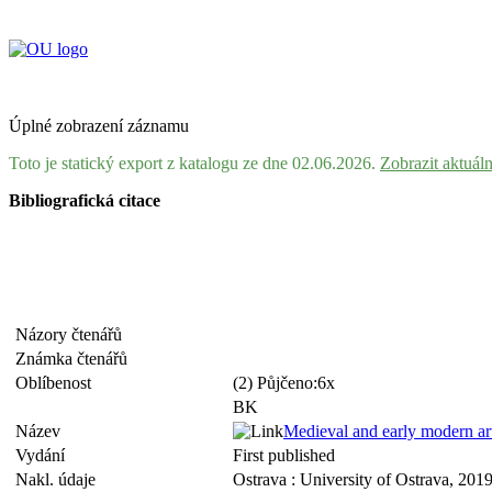
Úplné zobrazení záznamu
Toto je statický export z katalogu ze dne 02.06.2026.
Zobrazit aktuál
Bibliografická citace
Názory čtenářů
Známka čtenářů
Oblíbenost
(2) Půjčeno:6x
BK
Název
Medieval and early modern ar
Vydání
First published
Nakl. údaje
Ostrava : University of Ostrava, 201