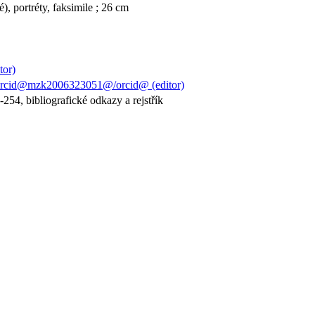
é), portréty, faksimile ; 26 cm
tor)
orcid@mzk2006323051@/orcid@ (editor)
-254, bibliografické odkazy a rejstřík