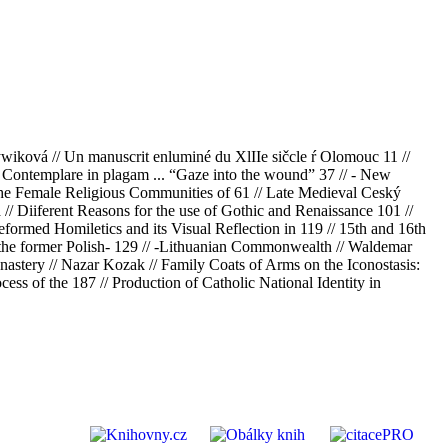
iková // Un manuscrit enluminé du XlIIe sičcle ŕ Olomouc 11 //
Contemplare in plagam ... “Gaze into the wound” 37 // - New
n the Female Religious Communities of 61 // Late Medieval Ceský
/ Diiferent Reasons for the use of Gothic and Renaissance 101 //
formed Homiletics and its Visual Reflection in 119 // 15th and 16th
n the former Polish- 129 // -Lithuanian Commonwealth // Waldemar
nastery // Nazar Kozak // Family Coats of Arms on the Iconostasis:
cess of the 187 // Production of Catholic National Identity in