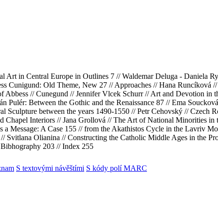
Art in Central Europe in Outlines 7 // Waldemar Deluga - Daniela Ryw
ess Cunigund: Old Theme, New 27 // Approaches // Hana Runcíková // 
l of Abbess // Cunegund // Jennifer Vlcek Schurr // Art and Devotion i
n Pulér: Between the Gothic and the Renaissance 87 // Ema Soucková /
ral Sculpture between the years 1490-1550 // Petr Cehovský // Czech Re
Chapel Interiors // Jana Grollová // The Art of National Minorities i
s a Message: A Case 155 // from the Akathistos Cycle in the Lavriv Mo
// Svitlana Olianina // Constructing the Catholic Middle Ages in the Pro
/ Bibhography 203 // Index 255
znam
S textovými návěštími
S kódy polí MARC