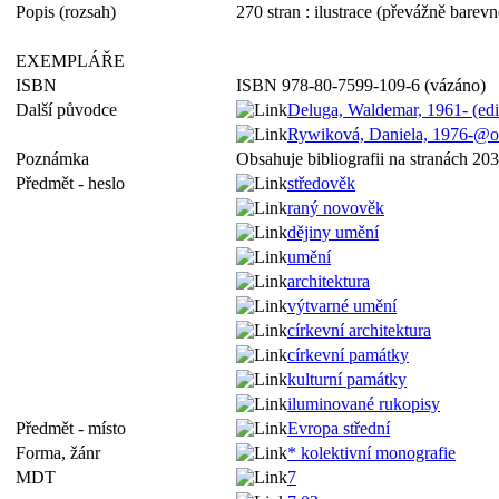
Popis (rozsah)
270 stran : ilustrace (převážně barevn
EXEMPLÁŘE
ISBN
ISBN 978-80-7599-109-6 (vázáno)
Další původce
Deluga, Waldemar, 1961- (edi
Rywiková, Daniela, 1976-@
Poznámka
Obsahuje bibliografii na stranách 203
Předmět - heslo
středověk
raný novověk
dějiny umění
umění
architektura
výtvarné umění
církevní architektura
církevní památky
kulturní památky
iluminované rukopisy
Předmět - místo
Evropa střední
Forma, žánr
* kolektivní monografie
MDT
7