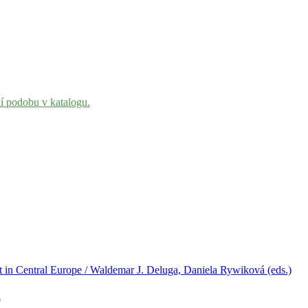
ní podobu v katalogu.
t in Central Europe / Waldemar J. Deluga, Daniela Rywiková (eds.)
9