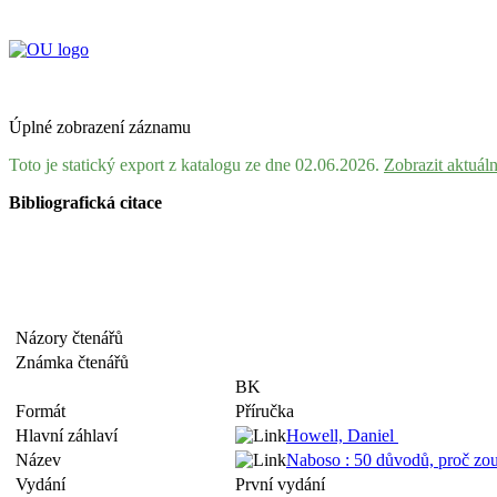
Úplné zobrazení záznamu
Toto je statický export z katalogu ze dne 02.06.2026.
Zobrazit aktuál
Bibliografická citace
Názory čtenářů
Známka čtenářů
BK
Formát
Příručka
Hlavní záhlaví
Howell, Daniel
Název
Naboso : 50 důvodů, proč zout 
Vydání
První vydání