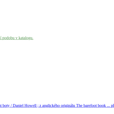
ní podobu v katalogu.
boty / Daniel Howell ; z anglického originálu The barefoot book ... pře