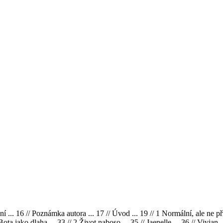
í ... 16 // Poznámka autora ... 17 // Úvod ... 19 // 1 Normální, ale ne p
Bota jako dlaha ... 33 // 2 Život naboso ... 35 // Jaenelle ... 36 // Vivian ...