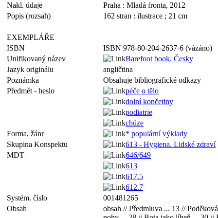
Nakl. údaje
Praha : Mladá fronta, 2012
Popis (rozsah)
162 stran : ilustrace ; 21 cm
EXEMPLÁŘE
ISBN
ISBN 978-80-204-2637-6 (vázáno)
Unifikovaný název
Barefoot book. Česky
Jazyk originálu
angličtina
Poznámka
Obsahuje bibliografické odkazy
Předmět - heslo
péče o tělo
dolní končetiny
podiatrie
chůze
Forma, žánr
* populární výklady
Skupina Konspektu
613 - Hygiena. Lidské zdraví
MDT
646/649
613
617.5
612.7
Systém. číslo
001481265
Obsah
obsah // Předmluva ... 13 // Poděkován
nohy ... 28 // Bota jako líheň ... 30 // 