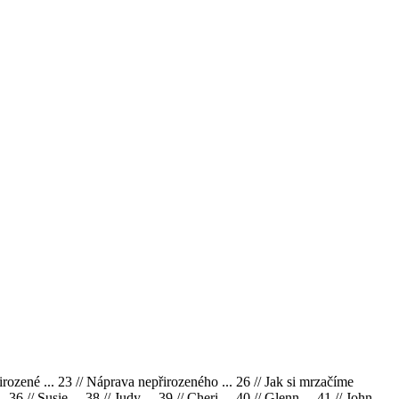
řirozené ... 23 // Náprava nepřirozeného ... 26 // Jak si mrzačíme
 36 // Susie ... 38 // Judy ... 39 // Cheri ... 40 // Glenn ... 41 // John