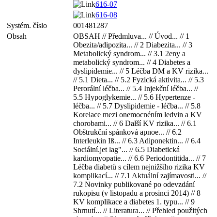
616-07
616-08
Systém. číslo
001481287
Obsah
OBSAH // Předmluva... // Úvod... // 1
Obezita/adipozita... // 2 Diabezita... // 3
Metabolický syndrom... // 3.1 2eny a
metabolický syndrom... // 4 Diabetes a
dyslipidemie... // 5 Léčba DM a KV rizika...
// 5.1 Dieta... // 5.2 Fyzická aktivita... // 5.3
Perorální léčba... // 5.4 Injekční léčba... //
5.5 Hypoglykemie... // 5.6 Hypertenze -
léčba... // 5.7 Dyslipidemie - léčba... // 5.8
Korelace mezi onemocnéním ledvin a KV
chorobami... // 6 Další KV rizika... // 6.1
Obštrukční spánková apnoe... // 6.2
Interleukin Iß... // 6.3 Adiponektin... // 6.4
Sociální.jet lag"... // 6.5 Diabetická
kardiomyopatie... // 6.6 Periodontitida... // 7
Léčba diabetů s cílem nejnižšího rizika KV
komplikací... // 7.1 Aktuální zajímavosti... //
7.2 Novinky publikované po odevzdání
rukopisu (v listopadu a prosinci 2014) // 8
KV komplikace a diabetes 1. typu... // 9
Shrnutí... // Literatura... // Přehled použitých