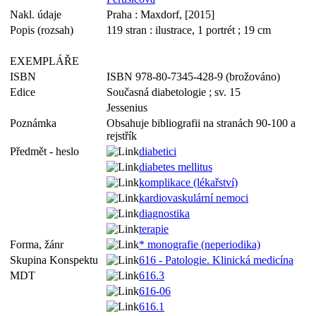
Nakl. údaje
Praha : Maxdorf, [2015]
Popis (rozsah)
119 stran : ilustrace, 1 portrét ; 19 cm
EXEMPLÁŘE
ISBN
ISBN 978-80-7345-428-9 (brožováno)
Edice
Současná diabetologie ; sv. 15
Jessenius
Poznámka
Obsahuje bibliografii na stranách 90-100 a
rejstřík
Předmět - heslo
diabetici
diabetes mellitus
komplikace (lékařství)
kardiovaskulární nemoci
diagnostika
terapie
Forma, žánr
* monografie (neperiodika)
Skupina Konspektu
616 - Patologie. Klinická medicína
MDT
616.3
616-06
616.1