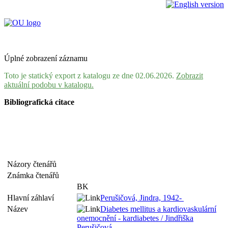
Úplné zobrazení záznamu
Toto je statický export z katalogu ze dne 02.06.2026.
Zobrazit
aktuální podobu v katalogu.
Bibliografická citace
Názory čtenářů
Známka čtenářů
BK
Hlavní záhlaví
Perušičová, Jindra, 1942-
Název
Diabetes mellitus a kardiovaskulární
onemocnění - kardiabetes / Jindřiška
Perušičová