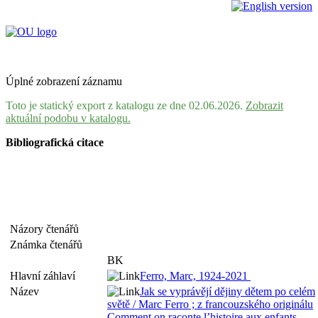
Úplné zobrazení záznamu
Toto je statický export z katalogu ze dne 02.06.2026.
Zobrazit
aktuální podobu v katalogu.
Bibliografická citace
Názory čtenářů
Známka čtenářů
BK
Hlavní záhlaví
Ferro, Marc, 1924-2021
Název
Jak se vyprávějí dějiny dětem po celém
světě / Marc Ferro ; z francouzského originálu
Comment on raconte l’histoire aux enfants