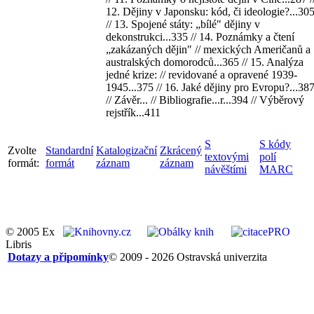
12. Dějiny v Japonsku: kód, či ideologie?...30
// 13. Spojené státy: „bílé" dějiny v
dekonstrukci...335 // 14. Poznámky a čtení
„zakázaných dějin" // mexických Američanů a
australských domorodců...365 // 15. Analýza
jedné krize: // revidované a opravené 1939-
1945...375 // 16. Jaké dějiny pro Evropu?...38
// Závěr... // Bibliografie...r...394 // Výběrový
rejstřík...411
S
S kódy
Zvolte
Standardní
Katalogizační
Zkrácený
textovými
polí
formát:
formát
záznam
záznam
návěštími
MARC
© 2005 Ex
Libris
Dotazy a připomínky
© 2009 - 2026 Ostravská univerzita