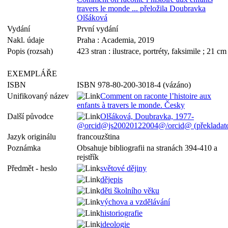
travers le monde ... přeložila Doubravka
Olšáková
Vydání
První vydání
Nakl. údaje
Praha : Academia, 2019
Popis (rozsah)
423 stran : ilustrace, portréty, faksimile ; 21 cm
EXEMPLÁŘE
ISBN
ISBN 978-80-200-3018-4 (vázáno)
Unifikovaný název
Comment on raconte l’histoire aux
enfants à travers le monde. Česky
Další původce
Olšáková, Doubravka, 1977-
@orcid@js20020122004@/orcid@ (překladate
Jazyk originálu
francouzština
Poznámka
Obsahuje bibliografii na stranách 394-410 a
rejstřík
Předmět - heslo
světové dějiny
dějepis
děti školního věku
výchova a vzdělávání
historiografie
ideologie