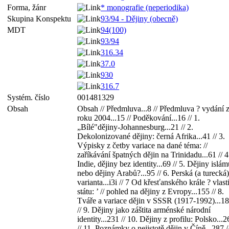
Forma, žánr
* monografie (neperiodika)
Skupina Konspektu
93/94 - Dějiny (obecně)
MDT
94(100)
93/94
316.34
37.0
930
316.7
Systém. číslo
001481329
Obsah
Obsah // Předmluva...8 // Předmluva ? vydání 
roku 2004...15 // Poděkování...16 // 1.
„Bílé"dějiny-Johannesburg...21 // 2.
Dekolonizované dějiny: černá Afrika...41 // 3.
Výpisky z četby variace na dané téma: //
zaříkávání špatných dějin na Trinidadu...61 // 4
Indie, dějiny bez identity...69 // 5. Dějiny islám
nebo dějiny Arabů?...95 // 6. Perská (a turecká)
varianta...i3i // 7 Od křesťanského krále ? vlast
státu: ’ // pohled na dějiny z Evropy...155 // 8.
Tváře a variace dějin v SSSR (1917-1992)...1
// 9. Dějiny jako záštita arménské národní
identity...231 // 10. Dějiny z profilu: Polsko...
// 11. Poznámky o nejistotě dějin v Číně...287 /