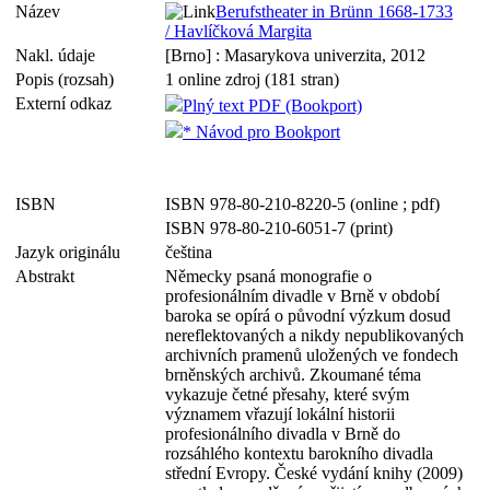
Název
Berufstheater in Brünn 1668-1733
/ Havlíčková Margita
Nakl. údaje
[Brno] : Masarykova univerzita, 2012
Popis (rozsah)
1 online zdroj (181 stran)
Externí odkaz
Plný text PDF (Bookport)
* Návod pro Bookport
ISBN
ISBN 978-80-210-8220-5 (online ; pdf)
ISBN 978-80-210-6051-7 (print)
Jazyk originálu
čeština
Abstrakt
Německy psaná monografie o
profesionálním divadle v Brně v období
baroka se opírá o původní výzkum dosud
nereflektovaných a nikdy nepublikovaných
archivních pramenů uložených ve fondech
brněnských archivů. Zkoumané téma
vykazuje četné přesahy, které svým
významem vřazují lokální historii
profesionálního divadla v Brně do
rozsáhlého kontextu barokního divadla
střední Evropy. České vydání knihy (2009)