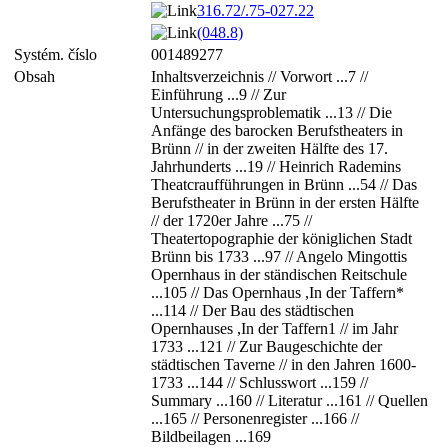
316.72/.75-027.22
(048.8)
Systém. číslo
001489277
Obsah
Inhaltsverzeichnis // Vorwort ...7 //
Einführung ...9 // Zur
Untersuchungsproblematik ...13 // Die
Anfänge des barocken Berufstheaters in
Brünn // in der zweiten Hälfte des 17.
Jahrhunderts ...19 // Heinrich Rademins
Theatcraufführungen in Brünn ...54 // Das
Berufstheater in Brünn in der ersten Hälfte
// der 1720er Jahre ...75 //
Theatertopographie der königlichen Stadt
Brünn bis 1733 ...97 // Angelo Mingottis
Opernhaus in der ständischen Reitschule
...105 // Das Opernhaus ,In der Taffern*
...114 // Der Bau des städtischen
Opernhauses ,In der Taffern1 // im Jahr
1733 ...121 // Zur Baugeschichte der
städtischen Taverne // in den Jahren 1600-
1733 ...144 // Schlusswort ...159 //
Summary ...160 // Literatur ...161 // Quellen
...165 // Personenregister ...166 //
Bildbeilagen ...169