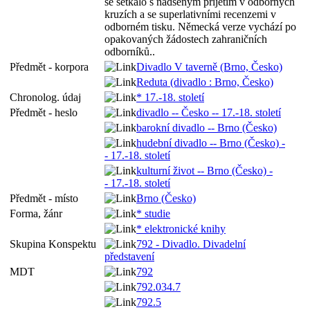
se setkalo s nadšeným přijetím v odborných
kruzích a se superlativními recenzemi v
odborném tisku. Německá verze vychází po
opakovaných žádostech zahraničních
odborníků..
Předmět - korpora
Divadlo V taverně (Brno, Česko)
Reduta (divadlo : Brno, Česko)
Chronolog. údaj
* 17.-18. století
Předmět - heslo
divadlo -- Česko -- 17.-18. století
barokní divadlo -- Brno (Česko)
hudební divadlo -- Brno (Česko) -
- 17.-18. století
kulturní život -- Brno (Česko) -
- 17.-18. století
Předmět - místo
Brno (Česko)
Forma, žánr
* studie
* elektronické knihy
Skupina Konspektu
792 - Divadlo. Divadelní
představení
MDT
792
792.034.7
792.5