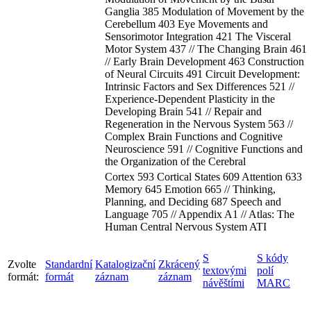
Ganglia 385 Modulation of Movement by the
Cerebellum 403 Eye Movements and
Sensorimotor Integration 421 The Visceral
Motor System 437 // The Changing Brain 461
// Early Brain Development 463 Construction
of Neural Circuits 491 Circuit Development:
Intrinsic Factors and Sex Differences 521 //
Experience-Dependent Plasticity in the
Developing Brain 541 // Repair and
Regeneration in the Nervous System 563 //
Complex Brain Functions and Cognitive
Neuroscience 591 // Cognitive Functions and
the Organization of the Cerebral
Cortex 593 Cortical States 609 Attention 633
Memory 645 Emotion 665 // Thinking,
Planning, and Deciding 687 Speech and
Language 705 // Appendix A1 // Atlas: The
Human Central Nervous System ATI
S
S kódy
Zvolte
Standardní
Katalogizační
Zkrácený
textovými
polí
formát:
formát
záznam
záznam
návěštími
MARC