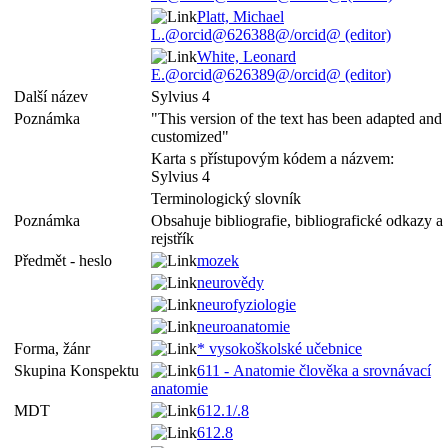
Platt, Michael
L.@orcid@626388@/orcid@ (editor)
White, Leonard
E.@orcid@626389@/orcid@ (editor)
Další název
Sylvius 4
Poznámka
"This version of the text has been adapted and
customized"
Karta s přístupovým kódem a názvem:
Sylvius 4
Terminologický slovník
Poznámka
Obsahuje bibliografie, bibliografické odkazy a
rejstřík
Předmět - heslo
mozek
neurovědy
neurofyziologie
neuroanatomie
Forma, žánr
* vysokoškolské učebnice
Skupina Konspektu
611 - Anatomie člověka a srovnávací
anatomie
MDT
612.1/.8
612.8