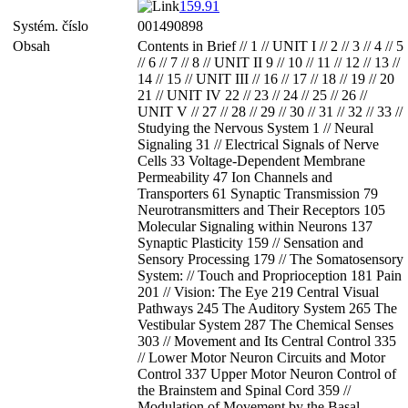
159.91
Systém. číslo
001490898
Obsah
Contents in Brief // 1 // UNIT I // 2 // 3 // 4 // 5
// 6 // 7 // 8 // UNIT II 9 // 10 // 11 // 12 // 13 //
14 // 15 // UNIT III // 16 // 17 // 18 // 19 // 20
21 // UNIT IV 22 // 23 // 24 // 25 // 26 //
UNIT V // 27 // 28 // 29 // 30 // 31 // 32 // 33 //
Studying the Nervous System 1 // Neural
Signaling 31 // Electrical Signals of Nerve
Cells 33 Voltage-Dependent Membrane
Permeability 47 Ion Channels and
Transporters 61 Synaptic Transmission 79
Neurotransmitters and Their Receptors 105
Molecular Signaling within Neurons 137
Synaptic Plasticity 159 // Sensation and
Sensory Processing 179 // The Somatosensory
System: // Touch and Proprioception 181 Pain
201 // Vision: The Eye 219 Central Visual
Pathways 245 The Auditory System 265 The
Vestibular System 287 The Chemical Senses
303 // Movement and Its Central Control 335
// Lower Motor Neuron Circuits and Motor
Control 337 Upper Motor Neuron Control of
the Brainstem and Spinal Cord 359 //
Modulation of Movement by the Basal