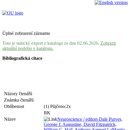
Úplné zobrazení záznamu
Toto je statický export z katalogu ze dne 02.06.2026.
Zobrazit
aktuální podobu v katalogu.
Bibliografická citace
Názory čtenářů
Známka čtenářů
Oblíbenost
(1) Půjčeno:2x
BK
Název
Neuroscience / editors Dale Purves,
George J. Augustine, David Fitzpatrick,
William C. Hall, Anthony-Samuel LaMantia,