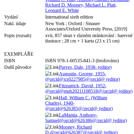
Richard D. Mooney, Michael L. Platt,
Leonard E. White
Vydání
International sixth edition
Nakl. údaje
New York ; Oxford : Sinauer
Associates/Oxford University Press, [2019]
Popis (rozsah)
xvii, 857 stran v různém stránkování : barevné
ilustrace ; 28 cm + 1 karta (23 x 15 cm)
EXEMPLÁŘE
ISBN
ISBN 978-1-60535-841-3 (brožováno)
Další původce
Purves, Dale, 1938- (editor)
Augustin, George, 1955-
@orcid@xx0227985@/orcid@ (editor)
Fitzpatrick, David, 1952-
@orcid@mub20211108518@/orcid@ (editor)
Hall, William C. (William
Charles), 1940-
@orcid@626385@/orcid@ (editor)
LaMantia, Anthony-
Samuel@orcid@626386@/orcid@ (editor)
Mooney, Richard
D.@orcid@626387@/orcid@ (editor)