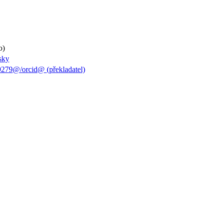
o)
sky
279@/orcid@ (překladatel)