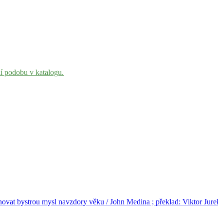
ní podobu v katalogu.
hovat bystrou mysl navzdory věku / John Medina ; překlad: Viktor Jure