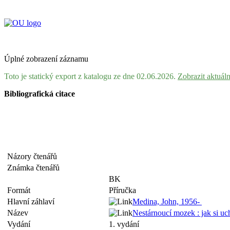
Úplné zobrazení záznamu
Toto je statický export z katalogu ze dne 02.06.2026.
Zobrazit aktuál
Bibliografická citace
Názory čtenářů
Známka čtenářů
BK
Formát
Příručka
Hlavní záhlaví
Medina, John, 1956-
Název
Nestárnoucí mozek : jak si uc
Vydání
1. vydání