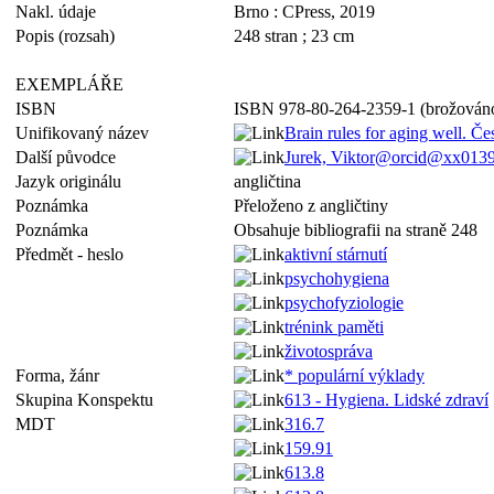
Nakl. údaje
Brno : CPress, 2019
Popis (rozsah)
248 stran ; 23 cm
EXEMPLÁŘE
ISBN
ISBN 978-80-264-2359-1 (brožován
Unifikovaný název
Brain rules for aging well. Če
Další původce
Jurek, Viktor@orcid@xx0139
Jazyk originálu
angličtina
Poznámka
Přeloženo z angličtiny
Poznámka
Obsahuje bibliografii na straně 248
Předmět - heslo
aktivní stárnutí
psychohygiena
psychofyziologie
trénink paměti
životospráva
Forma, žánr
* populární výklady
Skupina Konspektu
613 - Hygiena. Lidské zdraví
MDT
316.7
159.91
613.8