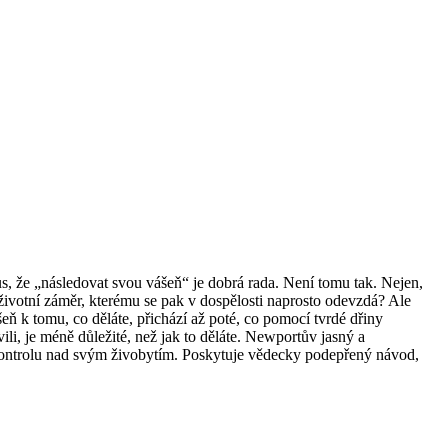
us, že „následovat svou vášeň“ je dobrá rada. Není tomu tak. Nejen,
ý životní záměr, kterému se pak v dospělosti naprosto odevzdá? Ale
eň k tomu, co děláte, přichází až poté, co pomocí tvrdé dřiny
ili, je méně důležité, než jak to děláte. Newportův jasný a
t kontrolu nad svým živobytím. Poskytuje vědecky podepřený návod,