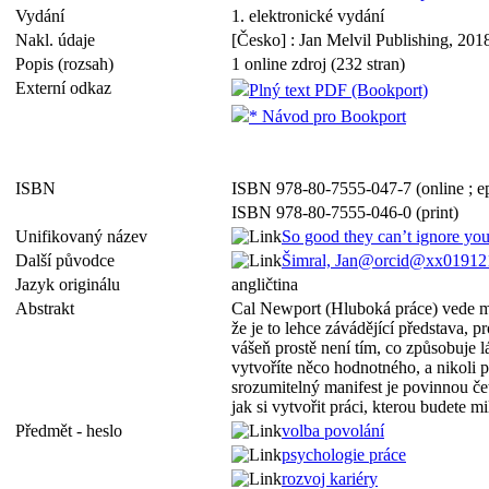
Vydání
1. elektronické vydání
Nakl. údaje
[Česko] : Jan Melvil Publishing, 201
Popis (rozsah)
1 online zdroj (232 stran)
Externí odkaz
Plný text PDF (Bookport)
* Návod pro Bookport
ISBN
ISBN 978-80-7555-047-7 (online ; e
ISBN 978-80-7555-046-0 (print)
Unifikovaný název
So good they can’t ignore yo
Další původce
Šimral, Jan@orcid@xx019121
Jazyk originálu
angličtina
Abstrakt
Cal Newport (Hluboká práce) vede mis
že je to lehce závádějící představa, 
vášeň prostě není tím, co způsobuje l
vytvoříte něco hodnotného, a nikoli př
srozumitelný manifest je povinnou če
jak si vytvořit práci, kterou budete mi
Předmět - heslo
volba povolání
psychologie práce
rozvoj kariéry