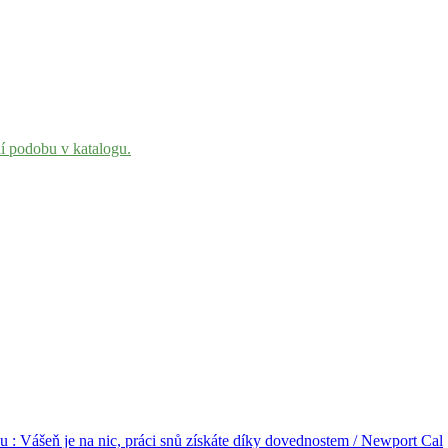
ní podobu v katalogu.
u : Vášeň je na nic, práci snů získáte díky dovednostem / Newport Cal