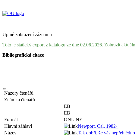
Úplné zobrazení záznamu
Toto je statický export z katalogu ze dne 02.06.2026.
Zobrazit aktuál
Bibliografická citace
Názory čtenářů
Známka čtenářů
EB
EB
Formát
ONLINE
Hlavní záhlaví
Newport, Cal, 1982-
Název
Tak dobří, že vás nepřehlédno