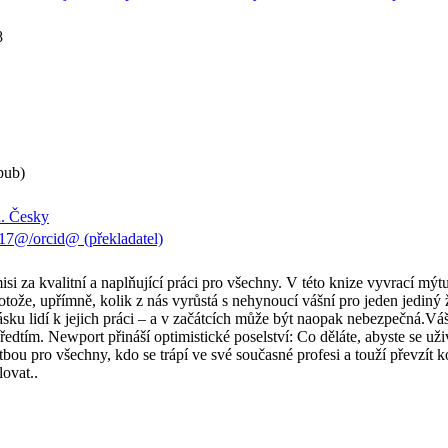
8
pub)
u. Česky
7@/orcid@ (překladatel)
i za kvalitní a naplňující práci pro všechny. V této knize vyvrací mýt
protože, upřímně, kolik z nás vyrůstá s nehynoucí vášní pro jeden jedin
ásku lidí k jejich práci – a v začátcích může být naopak nebezpečná.Váš
edtím. Newport přináší optimistické poselství: Co děláte, abyste se uživ
tbou pro všechny, kdo se trápí ve své současné profesi a touží převzí
lovat..