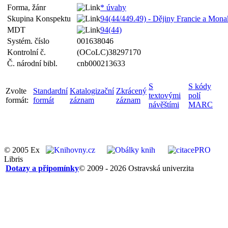
Forma, žánr
* úvahy
Skupina Konspektu
94(44/449.49) - Dějiny Francie a Mona
MDT
94(44)
Systém. číslo
001638046
Kontrolní č.
(OCoLC)38297170
Č. národní bibl.
cnb000213633
S
S kódy
Zvolte
Standardní
Katalogizační
Zkrácený
textovými
polí
formát:
formát
záznam
záznam
návěštími
MARC
© 2005 Ex
Libris
Dotazy a připomínky
© 2009 - 2026 Ostravská univerzita