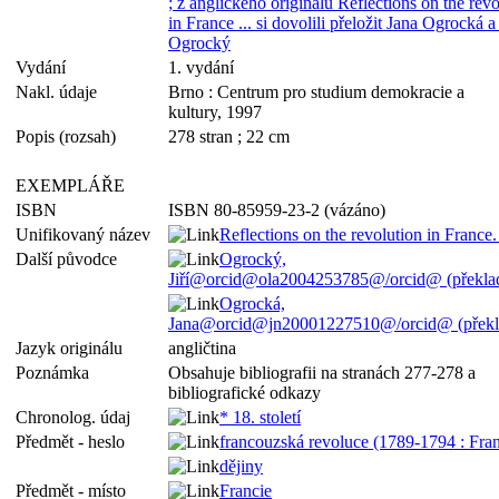
; z anglického originálu Reflections on the revo
in France ... si dovolili přeložit Jana Ogrocká a 
Ogrocký
Vydání
1. vydání
Nakl. údaje
Brno : Centrum pro studium demokracie a
kultury, 1997
Popis (rozsah)
278 stran ; 22 cm
EXEMPLÁŘE
ISBN
ISBN 80-85959-23-2 (vázáno)
Unifikovaný název
Reflections on the revolution in France
Další původce
Ogrocký,
Jiří@orcid@ola2004253785@/orcid@ (překlad
Ogrocká,
Jana@orcid@jn20001227510@/orcid@ (překla
Jazyk originálu
angličtina
Poznámka
Obsahuje bibliografii na stranách 277-278 a
bibliografické odkazy
Chronolog. údaj
* 18. století
Předmět - heslo
francouzská revoluce (1789-1794 : Fran
dějiny
Předmět - místo
Francie